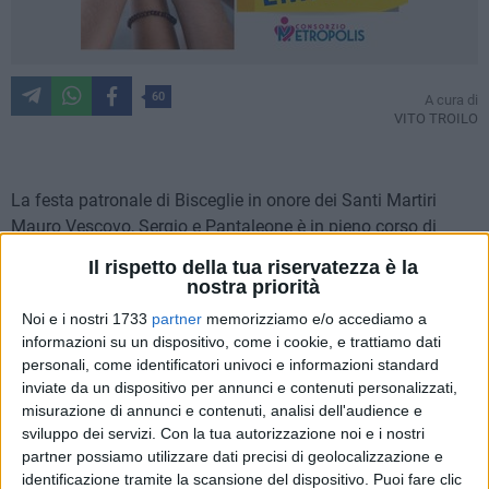
60
A cura di
VITO TROILO
La festa patronale di Bisceglie in onore dei Santi Martiri
Mauro Vescovo, Sergio e Pantaleone è in pieno corso di
svolgimento e in queste ore, da più parti,
sono state
Il rispetto della tua riservatezza è la
sollevate osservazioni, rivolte critiche, espresse opinioni
nostra priorità
riguardo alcuni aspetti non religiosi dell'evento
: dalla
Noi e i nostri 1733
partner
memorizziamo e/o accediamo a
collocazione della cassa armonica in piazza Regina
informazioni su un dispositivo, come i cookie, e trattiamo dati
Margherita anziché in piazza Vittorio Emanuele II alla qualità
personali, come identificatori univoci e informazioni standard
degli spettacoli che si sono susseguiti, dall'intensità e dalla
inviate da un dispositivo per annunci e contenuti personalizzati,
frequenza dei fuochi pirotecnici esplosi al gradimento
misurazione di annunci e contenuti, analisi dell'audience e
sviluppo dei servizi.
Con la tua autorizzazione noi e i nostri
rispetto al numero di strutture,alle forme ed ai colori delle
partner possiamo utilizzare dati precisi di geolocalizzazione e
luminarie, dalla scelta di posizionare il luna park nel
identificazione tramite la scansione del dispositivo. Puoi fare clic
quartiere Sant'Andrea alla quantità e qualità di attrazioni che