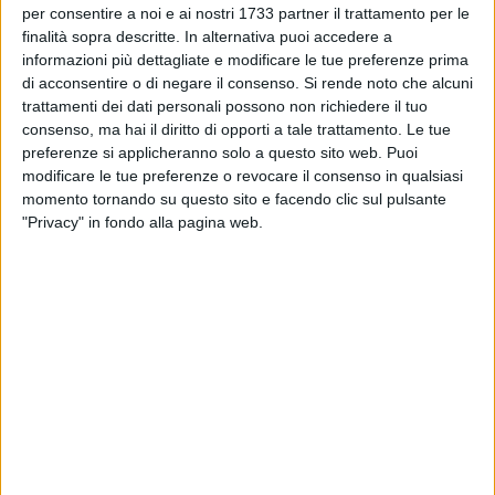
per consentire a noi e ai nostri 1733 partner il trattamento per le
in essa sono contenute. E altro si dirà e si scriverà a
finalità sopra descritte. In alternativa puoi accedere a
proposito delle bancarelle della fiera e probabilmente
informazioni più dettagliate e modificare le tue preferenze prima
finanche della processione e della solenne celebrazione
di acconsentire o di negare il consenso.
Si rende noto che alcuni
eucaristica in programma domenica pomeriggio, tanto per il
trattamenti dei dati personali possono non richiedere il tuo
consenso, ma hai il diritto di opporti a tale trattamento. Le tue
"gusto" di toccare anche le corde del sacro.
preferenze si applicheranno solo a questo sito web. Puoi
modificare le tue preferenze o revocare il consenso in qualsiasi
Stefania D'Addato
ha ragione: «La festa patronale va
momento tornando su questo sito e facendo clic sul pulsante
vissuta, forse potrà essere raccontata ma mai spiegata e
"Privacy" in fondo alla pagina web.
analizzata» è il succo della sua breve e interessante
riflessione. Riteniamo non abbia senso analizzare ciò che
sta succedendo in questi giorni e non lo faremo ma è
doveroso evidenziare come, da più parti, sembri molto alta il
rischio di cadere (volutamente o meno non tocca a noi
stabilirlo) nel
tranello dell'ipocrisia
.
Facciamoci aiutare dalle definizioni.
L'ipocrisia è
«un
atteggiamento, comportamento o vizio di una persona che
volontariamente finge di possedere credenze, opinioni, virtù,