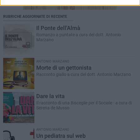
RUBRICHE AGGIORNATE DI RECENTE
Il Ponte dell'Almà
Romanzo a puntate a cura del dott. Antonio
Marzano
ANTONIO MARZANO
Morte di un gettonista
Racconto giallo a cura del dott. Antonio Marzano
Dare la vita
Il racconto di una Bisceglie per il Sociale - a cura di
Serena de Musso
ANTONIO MARZANO
Un pediatra sul web