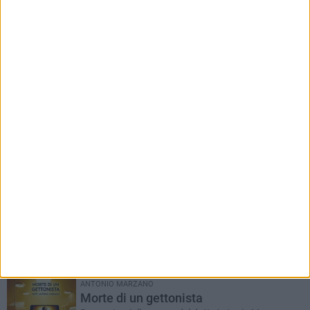
RUBRICHE AGGIORNATE DI RECENTE
Il Ponte dell'Almà
Romanzo a puntate a cura del dott. Antonio
Marzano
ANTONIO MARZANO
Morte di un gettonista