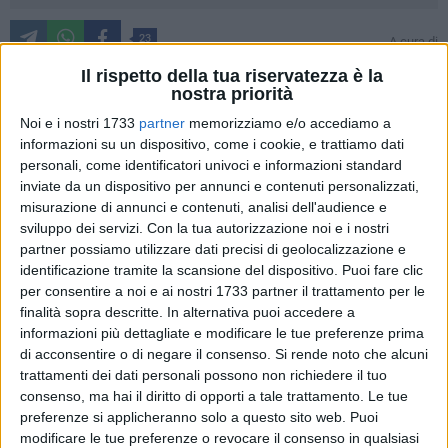
23
A cura di
VITO TROILO
Il rispetto della tua riservatezza è la
nostra priorità
Noi e i nostri 1733
partner
memorizziamo e/o accediamo a
Ho goduto del privilegio di conoscere Mimì Capurso,
informazioni su un dispositivo, come i cookie, e trattiamo dati
scomparso nei giorni scorsi all'età di 72 anni.
personali, come identificatori univoci e informazioni standard
inviate da un dispositivo per annunci e contenuti personalizzati,
Ho avuto l'onore di collaborare con lui, di "passare" alcuni dei
misurazione di annunci e contenuti, analisi dell'audience e
sviluppo dei servizi.
Con la tua autorizzazione noi e i nostri
suoi riuscitissimi pezzi di opinione, di storia e di costume nel
partner possiamo utilizzare dati precisi di geolocalizzazione e
corso di differenti esperienze giornalistiche. Ogni volta un
identificazione tramite la scansione del dispositivo. Puoi fare clic
incontro piacevole, tutt'altro che banale. Ogni volta una
per consentire a noi e ai nostri 1733 partner il trattamento per le
scoperta, un insegnamento, uno spunto. Ogni volta qualcosa
finalità sopra descritte. In alternativa puoi accedere a
di nuovo davanti alla tazzina, puntuale compagna e
informazioni più dettagliate e modificare le tue preferenze prima
obiettivo della passeggiata verso il bar di turno.
di acconsentire o di negare il consenso.
Si rende noto che alcuni
trattamenti dei dati personali possono non richiedere il tuo
consenso, ma hai il diritto di opporti a tale trattamento. Le tue
Quando Mimì ti chiedeva di prendere un caffè era sempre
preferenze si applicheranno solo a questo sito web. Puoi
complicato rifiutare
, persino nei momenti in cui -
modificare le tue preferenze o revocare il consenso in qualsiasi
oggettivamente - può risultare impossibile distogliere