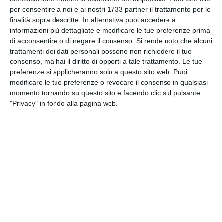
titoli (e dei sottotitoli), tra le regole giornalistiche e le
per consentire a noi e ai nostri 1733 partner il trattamento per le
finalità sopra descritte. In alternativa puoi accedere a
esigenze del Seo - la temuta procedura di ottimizzazione dei
informazioni più dettagliate e modificare le tue preferenze prima
contenuti sui motori di ricerca - è molto difficile, specie ora,
di acconsentire o di negare il consenso.
Si rende noto che alcuni
nell'epoca del famigerato
click baiting
.
trattamenti dei dati personali possono non richiedere il tuo
consenso, ma hai il diritto di opporti a tale trattamento. Le tue
Uno dei compiti più complicati è quello di riassumere, nel
preferenze si applicheranno solo a questo sito web. Puoi
titolo, le dichiarazioni di politici, opinionisti, sportivi,
modificare le tue preferenze o revocare il consenso in qualsiasi
personaggi dello spettacolo. E qui entra in gioco, talvolta, il
momento tornando su questo sito e facendo clic sul pulsante
"Privacy" in fondo alla pagina web.
malvezzo rimarcato dal compianto scrittore siciliano: capita
di trovare - tra le virgolette caporali -
parole, espressioni e
intere frasi di senso compiuto che il protagonista della
storia non ha mai pronunciato o scritto
.
I più attenti, in queste settimane, hanno notato l'utilizzo
decisamente disinvolto, quando non fantasioso, di titoli
rivelatisi del tutto fuorvianti rispetto ai contenuti delle notizie
proposte. È l'ultima frontiera del meccanismo deprecabile di
fabbricazione delle
fake news
: una variante "pigra", che si