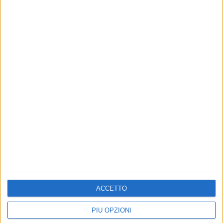
Forse è meglio chiuderla qui?
ACCETTO
PIÙ OPZIONI