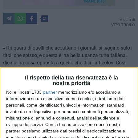
24
A cura di
VITO TROILO
«I tri quarti di quelli che accattano i giornali, si leggino sulo i
titoli che spisso, e questa è 'na bella usanza tutta taliàna,
dicino 'na cosa opposta a quello che dici l'articolo». Così
parlò Andrea Camilleri, scomparso lo scorso luglio.
Il rispetto della tua riservatezza è la
Negare che una fetta cospicua degli utenti, specie sul web, si
nostra priorità
fermi purtroppo a una rapida visualizzazione dei titoli senza
approfondire la lettura degli articoli sarebbe inutile. Il titolo
Noi e i nostri 1733
partner
memorizziamo e/o accediamo a
informazioni su un dispositivo, come i cookie, e trattiamo dati
dell'articolo rappresenta, per una quota non trascurabile dei
personali, come identificatori univoci e informazioni standard
fruitori dell'informazione (specie dei nuovi), l'unica forma di
inviate da un dispositivo per annunci e contenuti personalizzati,
accesso a una notizia che si crede - spesso erroneamente -
misurazione di annunci e contenuti, analisi dell'audience e
di aver appreso.
sviluppo dei servizi.
Con la tua autorizzazione noi e i nostri
partner possiamo utilizzare dati precisi di geolocalizzazione e
Trovare un punto di equilibrio, nella fase di costruzione dei
identificazione tramite la scansione del dispositivo. Puoi fare clic