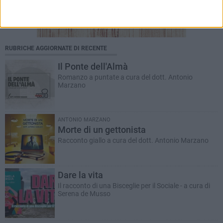
RUBRICHE AGGIORNATE DI RECENTE
Il Ponte dell'Almà
Romanzo a puntate a cura del dott. Antonio
Marzano
ANTONIO MARZANO
Morte di un gettonista
Racconto giallo a cura del dott. Antonio Marzano
Dare la vita
Il racconto di una Bisceglie per il Sociale - a cura di
Serena de Musso