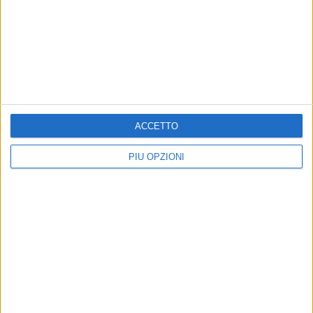
Iscriviti alla Newsletter
Iscriviti
ACCETTO
Iscrivendoti accetti i
termini
e la
privacy policy
PIÙ OPZIONI
Altri contenuti a tema
CALCIO
CALCIO
Coppa Italia Serie D, il
Il Bisceglie ufficializza