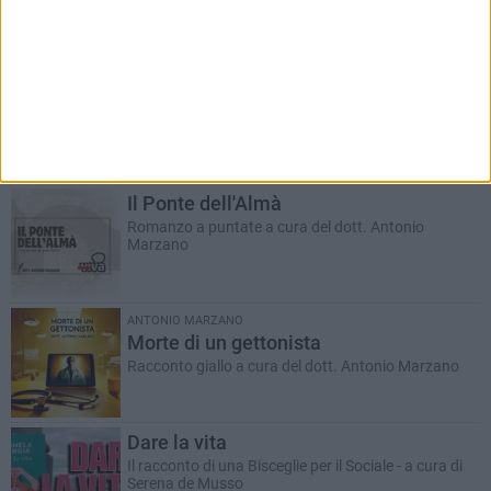
RUBRICHE AGGIORNATE DI RECENTE
Il Ponte dell'Almà
Romanzo a puntate a cura del dott. Antonio
Marzano
ANTONIO MARZANO
Morte di un gettonista
Racconto giallo a cura del dott. Antonio Marzano
Dare la vita
Il racconto di una Bisceglie per il Sociale - a cura di
Serena de Musso