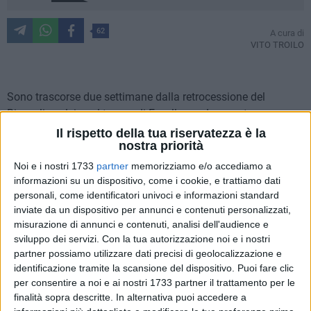
62
A cura di
VITO TROILO
Sono trascorse due settimane dalla retrocessione del
Bisceglie calcio nel torneo di Eccellenza. La quarta
bocciatura consecutiva maturata sul campo ha sancito la
Il rispetto della tua riservatezza è la
nostra priorità
discesa del club, nel giro di un anno solare, dall'ambito
professionistico alle categorie regionali.
Noi e i nostri 1733
partner
memorizziamo e/o accediamo a
informazioni su un dispositivo, come i cookie, e trattiamo dati
personali, come identificatori univoci e informazioni standard
Spendersi in analisi sull'enorme serie di errori commessi in
inviate da un dispositivo per annunci e contenuti personalizzati,
queste ultime due stagioni dal proprietario
Vincenzo
misurazione di annunci e contenuti, analisi dell'audience e
Racanati
e dalle persone che gli hanno fornito consigli ora
sviluppo dei servizi.
Con la tua autorizzazione noi e i nostri
non avrebbe senso, specie alla luce dell'evidente
partner possiamo utilizzare dati precisi di geolocalizzazione e
disaffezione rispetto alle vicende della squadra. Un
crollo
identificazione tramite la scansione del dispositivo. Puoi fare clic
verticale di attenzione
nei confronti del Bisceglie, motivato
per consentire a noi e ai nostri 1733 partner il trattamento per le
solo in parte dall'atteggiamento poco propenso al confronto
finalità sopra descritte. In alternativa puoi accedere a