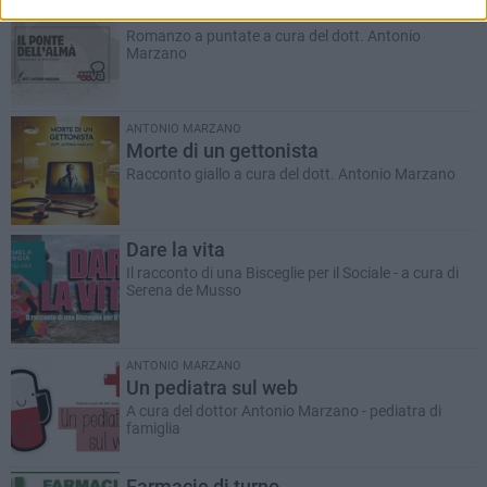
Il Ponte dell'Almà
Romanzo a puntate a cura del dott. Antonio
Marzano
ANTONIO MARZANO
Morte di un gettonista
Racconto giallo a cura del dott. Antonio Marzano
Dare la vita
Il racconto di una Bisceglie per il Sociale - a cura di
Serena de Musso
ANTONIO MARZANO
Un pediatra sul web
A cura del dottor Antonio Marzano - pediatra di
famiglia
Farmacie di turno