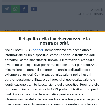
11
A cura di
SERENA FERRARA
Sarà che l'attuazione del Piano delle Coste, che prevede lidi
dorati dotati di ascensore e spruzzino automatico sotto
Il rispetto della tua riservatezza è la
l'ombrellone, non ha ancora dato i suoi frutti.
nostra priorità
E quindi, nell'improbabile caso i privati riescano entro l'estate
Noi e i nostri 1733
partner
memorizziamo e/o accediamo a
2018 a realizzare le tanto attese spiagge libere con servizi a
informazioni su un dispositivo, come i cookie, e trattiamo dati
cinque stelle, sarà che dobbiamo aspettare davvero
personali, come identificatori univoci e informazioni standard
pochissimo.
inviate da un dispositivo per annunci e contenuti personalizzati,
misurazione di annunci e contenuti, analisi dell'audience e
sviluppo dei servizi.
Con la tua autorizzazione noi e i nostri
Sta di fatto che neanche quest'anno Bisceglie fa parte dell'
partner possiamo utilizzare dati precisi di geolocalizzazione e
Elenco regionale di comuni ad economia prevalentemente
identificazione tramite la scansione del dispositivo. Puoi fare clic
turistica e città d'arte della Puglia.
per consentire a noi e ai nostri 1733 partner il trattamento per le
Il che significa non solo che non è una città turistica, ma che
finalità sopra descritte. In alternativa puoi accedere a
non avrà la possibilità di istituire un'imposta di soggiorno a
informazioni più dettagliate e modificare le tue preferenze prima
carico di chi alloggia nelle strutture ricettive.
di acconsentire o di negare il consenso.
Si rende noto che alcuni