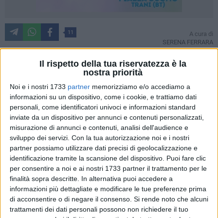
11
A cura di
SERENA FERRARA
Il rispetto della tua riservatezza è la
nostra priorità
Sarebbe bello se il giornalismo fosse sempre così: denunce
Noi e i nostri 1733
partner
memorizziamo e/o accediamo a
che diventano motori d'azione per chi è tenuto a far
informazioni su un dispositivo, come i cookie, e trattiamo dati
rispettare la legge.
personali, come identificatori univoci e informazioni standard
Qualche volta capita. Anzi capita spesso con la Polizia
inviate da un dispositivo per annunci e contenuti personalizzati,
Locale di avere rapporti diretti: si segnala, in modo
misurazione di annunci e contenuti, analisi dell'audience e
documentato e preciso. Poi se sul caso si può
sviluppo dei servizi.
Con la tua autorizzazione noi e i nostri
partner possiamo utilizzare dati precisi di geolocalizzazione e
oggettivamente intervenire, il meccanismo che porta a
identificazione tramite la scansione del dispositivo. Puoi fare clic
risolvere il caso si mette in moto.
per consentire a noi e ai nostri 1733 partner il trattamento per le
Sebbene operi perennemente sottorganico (30 agenti su
finalità sopra descritte. In alternativa puoi accedere a
55000 abitanti equivale ad una unità ogni 1850 persone,
informazioni più dettagliate e modificare le tue preferenze prima
mentre le norme regionali ne prevedono fino ad 1 ogni 500
di acconsentire o di negare il consenso.
Si rende noto che alcuni
residenti e la media nazionale è di 1,2 a 1000), ha occhi e
trattamenti dei dati personali possono non richiedere il tuo