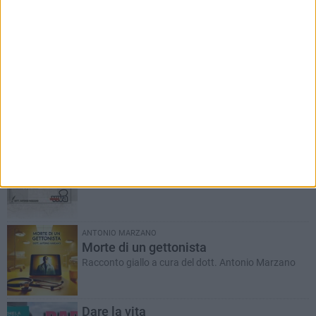
RUBRICHE AGGIORNATE DI RECENTE
Il Ponte dell'Almà
Romanzo a puntate a cura del dott. Antonio
Marzano
ANTONIO MARZANO
Morte di un gettonista
Racconto giallo a cura del dott. Antonio Marzano
Dare la vita