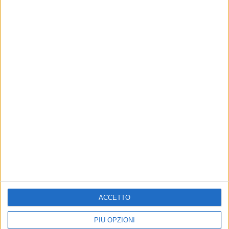
8 NOVEMBRE 2022
"Lupo di mare", Privacy
ACCETTO
PIÙ OPZIONI