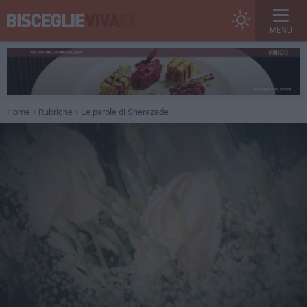
MENU
Home
Rubriche
Le parole di Sherazade