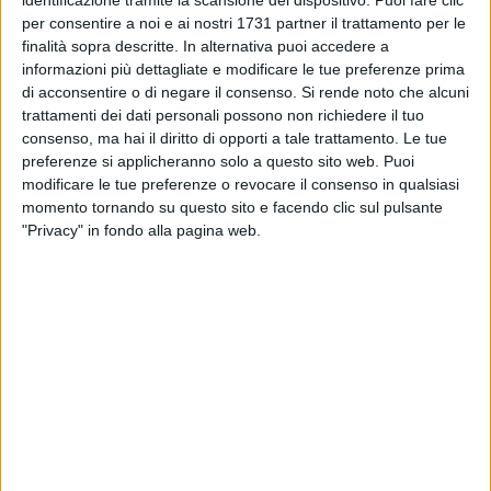
identificazione tramite la scansione del dispositivo. Puoi fare clic
per consentire a noi e ai nostri 1731 partner il trattamento per le
Il Vento
finalità sopra descritte. In alternativa puoi accedere a
portava a Riva
informazioni più dettagliate e modificare le tue preferenze prima
la Voce del Falco
di acconsentire o di negare il consenso.
Si rende noto che alcuni
trattamenti dei dati personali possono non richiedere il tuo
Umano,
consenso, ma hai il diritto di opporti a tale trattamento. Le tue
Tremante d'Amore,
preferenze si applicheranno solo a questo sito web. Puoi
la voce discesa
modificare le tue preferenze o revocare il consenso in qualsiasi
dal Cielo
momento tornando su questo sito e facendo clic sul pulsante
Adatta al Volo,
"Privacy" in fondo alla pagina web.
al Modo D'Amare.
Voce Sovrana,
di Falco Pellegrino
Prometteva Paura,
Dolce Veleno
estratto dal Seno,
Acerbo Miele,
Passionale Amore.
Ascoltate