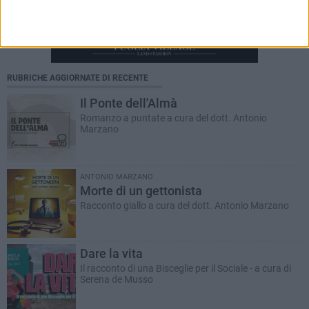
RUBRICHE AGGIORNATE DI RECENTE
Il Ponte dell'Almà
Romanzo a puntate a cura del dott. Antonio
Marzano
ANTONIO MARZANO
Morte di un gettonista
Racconto giallo a cura del dott. Antonio Marzano
Dare la vita
Il racconto di una Bisceglie per il Sociale - a cura di
Serena de Musso