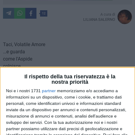
12
A cura di
LILIANA SALERNO
Taci, Volatile Amore
…e guarda
come l'Aspide
colpisce
il Seno ed il Cuore.
Il rispetto della tua riservatezza è la
Belava.
nostra priorità
Belava
Noi e i nostri 1731
partner
memorizziamo e/o accediamo a
mentre il Veleno
informazioni su un dispositivo, come i cookie, e trattiamo dati
Mortale
personali, come identificatori univoci e informazioni standard
penetrava
inviate da un dispositivo per annunci e contenuti personalizzati,
misurazione di annunci e contenuti, analisi dell'audience e
il Suo Sangue,
sviluppo dei servizi.
Con la tua autorizzazione noi e i nostri
rendendola
partner possiamo utilizzare dati precisi di geolocalizzazione e
Donna.