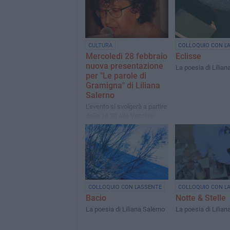
CULTURA
COLLOQUIO CON L'
Mercoledì 28 febbraio
Eclisse
nuova presentazione
La poesia di Lilian
per "Le parole di
Gramigna" di Liliana
Salerno
L'evento si svolgerà a partire
dalle 18.30 alle Vecchie
Segherie Mastrototaro
COLLOQUIO CON L'ASSENTE
COLLOQUIO CON L'
Bacio
Notte & Stelle
La poesia di Liliana Salerno
La poesia di Lilian