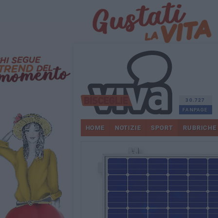
30.727
FANPAGE
HOME
NOTIZIE
SPORT
RUBRICHE