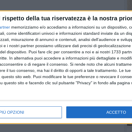
l rispetto della tua riservatezza è la nostra prior
RU
artner
memorizziamo e/o accediamo a informazioni su un dispositivo, c
ali, come identificatori univoci e informazioni standard inviate da un di
zzati, misurazione di annunci e contenuti, analisi dell'audience e svilupp
i e i nostri partner possiamo utilizzare dati precisi di geolocalizzazione 
del dispositivo. Puoi fare clic per consentire a noi e ai nostri 1733 partn
critte. In alternativa puoi accedere a informazioni più dettagliate e modif
acconsentire o di negare il consenso.
Si rende noto che alcuni trattamen
e il tuo consenso, ma hai il diritto di opporti a tale trattamento. Le tue
 questo sito web. Puoi modificare le tue preferenze o revocare il conse
questo sito e facendo clic sul pulsante "Privacy" in fondo alla pagina
PIÙ OPZIONI
ACCETTO