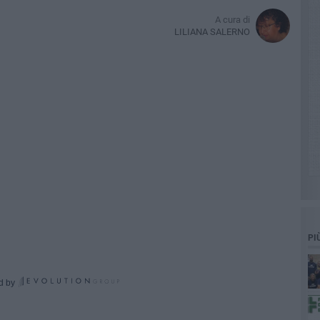
A cura di
LILIANA SALERNO
PI
d by