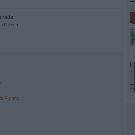
razade
na Salerno
a
i Ripalta