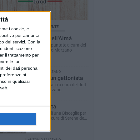
ità
BRICHE AGGIORNATE DI RECENTE
ome i cookie, e
spositivo per annunci
Il Ponte dell'Almà
o dei servizi.
Con la
Romanzo a puntate a cura del
e identificazione
dott. Antonio Marzano
er il trattamento per
icare le tue
ti dei dati personali
ANTONIO MARZANO
 preferenze si
Morte di un gettonista
nso in qualsiasi
Racconto giallo a cura del dott.
 web.
Antonio Marzano
Dare la vita
Il racconto di una Bisceglie per
il Sociale - a cura di Serena de
Musso
ANTONIO MARZANO