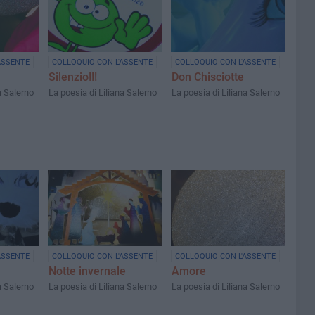
ASSENTE
COLLOQUIO CON L'ASSENTE
COLLOQUIO CON L'ASSENTE
Silenzio!!!
Don Chisciotte
a Salerno
La poesia di Liliana Salerno
La poesia di Liliana Salerno
ASSENTE
COLLOQUIO CON L'ASSENTE
COLLOQUIO CON L'ASSENTE
Notte invernale
Amore
a Salerno
La poesia di Liliana Salerno
La poesia di Liliana Salerno