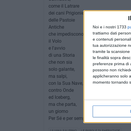
come il Latrare
dei cani Prigionieri
I
delle Pastoie
Antiche
Noi e i nostri 1733
p
trattiamo dati person
che impediscono
e contenuti personali
il Volo
tua autorizzazione no
e l'avvio
tramite la scansione 
di una Storia
le finalità sopra des
che non sia
preferenze prima di 
solo galante,
possono non richieder
ma salpi,
applicheranno solo a
momento tornando su 
con la Sua Nave,
contro Onde
ed Iceberg,
ma che parta,
un giorno
Per Sé e per sempre.
LILIANA SALERNO
LE PAROLE DI SHERAZADE