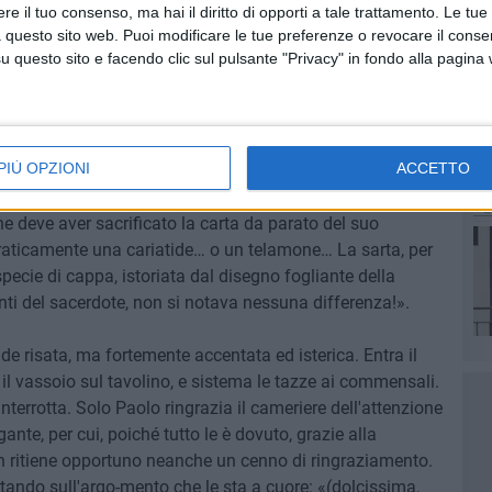
ofoni deve diventare estremamente intellegibile dal
e il tuo consenso, ma hai il diritto di opporti a tale trattamento. Le tue
 questo sito web. Puoi modificare le tue preferenze o revocare il conse
ente commentare, producendo un brusio di sottofondo,
questo sito e facendo clic sul pulsante "Privacy" in fondo alla pagina
rendono a parlare. La musica torna ad essere la Vie en
un violino solista).
 di lei, e la figlia di lui, che, essendo vedovo, l'ha potuta
PIÙ OPZIONI
ACCETTO
rché vergine, e le damigelle a tagliare il nastro?»
 «L'abito era ecrù (pettegolo) ma non si poteva guardare.
ne deve aver sacrificato la carta da parato del suo
raticamente una cariatide… o un telamone… La sarta, per
pecie di cappa, istoriata dal disegno fogliante della
menti del sacerdote, non si notava nessuna differenza!».
 risata, ma fortemente accentata ed isterica. Entra il
il vassoio sul tavolino, e sistema le tazze ai commensali.
terrotta. Solo Paolo ringrazia il cameriere dell'attenzione
nte, per cui, poiché tutto le è dovuto, grazie alla
on ritiene opportuno neanche un cenno di ringraziamento.
tando sull'argo-mento che le sta a cuore: «(dolcissima,