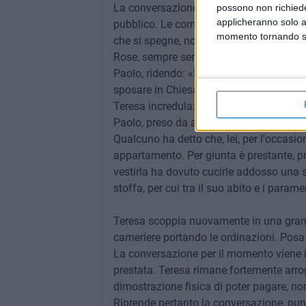
La conversazione privata, grazie ai micr
possono non richieder
applicheranno solo a
pubblico. Le comparse possono liberam
momento tornando su 
che si spegne, non appena gli attori rip
Rose, sempre senza cantato (eseguita da 
Paolo, ridendo: «Si! C'era tutta la famiglia
sposare in Chiesa»
Teresa incredula: «Con l'abito bianco, pe
Paolo, preso da ancora più forte ilarità:
Qualcuno ha detto che, lei, per l'occasio
appartamento. Per giunta è prestante, p
vestirla ha dovuto cucirle addosso una s
stoffa, per cui tra il suo abito e i para
Teresa scoppia nuovamente in una grande
cameriere portando le ordinazioni. Posa 
La conversazione per il momento viene in
prestata. Teresa rimane fortemente arroga
dimostrazione fisica di poter pagare, n
Riprende pertanto la conversazione, pun