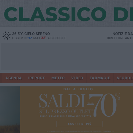
36.5
°C
CIELO SERENO
NOTIZIE D
33°
OGGI MIN
26°
MAX
A
BISCEGLIE
DIRETTORE
ANTO
AGENDA
IREPORT
METEO
VIDEO
FARMACIE
NECROL