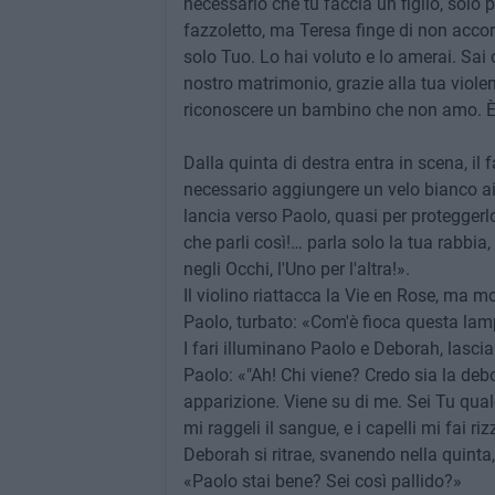
necessario che tu faccia un figlio, solo 
fazzoletto, ma Teresa finge di non acco
solo Tuo. Lo hai voluto e lo amerai. Sai 
nostro matrimonio, grazie alla tua viole
riconoscere un bambino che non amo. È f
Dalla quinta di destra entra in scena, il
necessario aggiungere un velo bianco ai 
lancia verso Paolo, quasi per proteggerl
che parli così!… parla solo la tua rabbi
negli Occhi, l'Uno per l'altra!».
Il violino riattacca la Vie en Rose, ma m
Paolo, turbato: «Com'è fioca questa la
I fari illuminano Paolo e Deborah, lasc
Paolo: «"Ah! Chi viene? Credo sia la de
apparizione. Viene su di me. Sei Tu qua
mi raggeli il sangue, e i capelli mi fai ri
Deborah si ritrae, svanendo nella quinta,
«Paolo stai bene? Sei così pallido?»