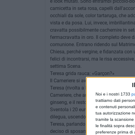
e look mutati. Sono entrambi piccolo-borghe
camicetta in seta rosa, capelli dall'accon
occhiali da sole, color tartaruga, che a
vista e da posa. Lui, invece, imbrillanti
cravatta possibilmente cachemire in se
fermacravatta in oro. Il completo deve d
comunione. Entrano ridendo sul Matrimon
Chiesa, perché vergine, e fidanzata con
felici di incontrarsi, ma le risa eccessi
settima Scena.
Teresa grida rauca: «Garçon?»
Il Cameriere si avvicina e recita: «I Sign
I
Teresa (rivolta a Paolo, che invece tace
Noi e i nostri 1733
p
Cameriere, che annuisce consenziente, 
trattiamo dati person
ginseng, e il resto di Venti!»
e contenuti personali
Sventola i 20 euro che ha estratto dal p
tua autorizzazione no
dilegua, uscendo sempre dalla quinta a s
tramite la scansione 
Teresa, parlando dell'amica comune, co
le finalità sopra des
deciso di sposarsi in Chiesa, a sessant'
preferenze prima di 