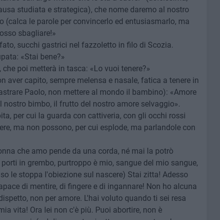
ausa studiata e strategica), che nome daremo al nostro
 (calca le parole per convincerlo ed entusiasmarlo, ma
osso sbagliare!»
ato, succhi gastrici nel fazzoletto in filo di Scozia.
pata: «Stai bene?»
, che poi metterà in tasca: «Lo vuoi tenere?»
n aver capito, sempre melensa e nasale, fatica a tenere in
ncastrare Paolo, non mettere al mondo il bambino): «Amore
l nostro bimbo, il frutto del nostro amore selvaggio».
ta, per cui la guarda con cattiveria, con gli occhi rossi
ngere, ma non possono, per cui esplode, ma parlandole con
donna che amo pende da una corda, né mai la potrò
he porti in grembo, purtroppo è mio, sangue del mio sangue,
o le stoppa l'obiezione sul nascere) Stai zitta! Adesso
capace di mentire, di fingere e di ingannare! Non ho alcuna
 dispetto, non per amore. L'hai voluto quando ti sei resa
a vita! Ora lei non c'è più. Puoi abortire, non è