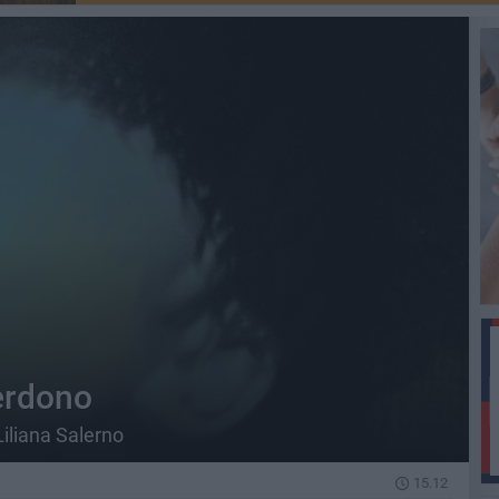
perdono
Liliana Salerno
15.12