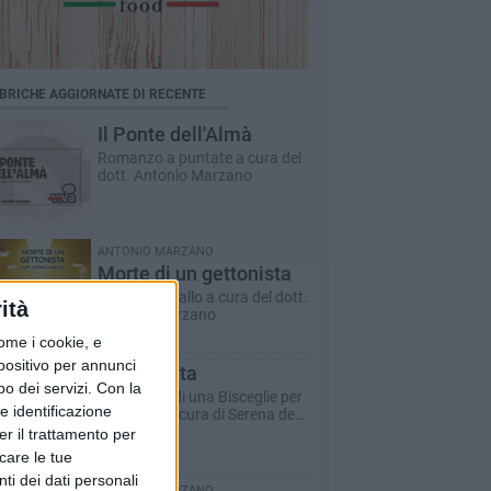
BRICHE AGGIORNATE DI RECENTE
Il Ponte dell'Almà
Romanzo a puntate a cura del
dott. Antonio Marzano
ANTONIO MARZANO
Morte di un gettonista
Racconto giallo a cura del dott.
ità
Antonio Marzano
ome i cookie, e
spositivo per annunci
Dare la vita
o dei servizi.
Con la
Il racconto di una Bisceglie per
e identificazione
il Sociale - a cura di Serena de
Musso
er il trattamento per
icare le tue
ti dei dati personali
ANTONIO MARZANO