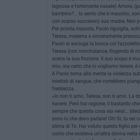
lagnosa e fortemente nasale) Amore, (p
bambino?… lo sento che è maschio, sono
con scarso successo) sua madre, Non p
Per pronta risposta, Paolo rigurgita, schif
Teresa, materna e sinceramente preoccu
Paolo si asciuga la bocca col fazzoletto
Teresa (con nonchalance, fingendo di no
scena la sua finzione. Il suo scopo è i
mio, ma certo che lo vogliamo tenere, è i
A Paolo torna alla mente la violenza subi
iniettati di sangue, che vorrebbero pia
freddezza.
«Io non ti amo, Teresa, non ti amo. La 
riavere. Però hai ragione, il bastardo c
sempre che questa cosa sia vera!… (decis
sono io che devo parlare! Oh! Si, tu sei 
stima di Te. Hai voluto questo figlio per
conto che esisteva un'altra donna nella mi