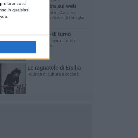
 preferenze si
Un pediatra sul web
nso in qualsiasi
A cura del dottor Antonio
 web.
Marzano - pediatra di famiglia
Farmacie di turno
Tutte le farmacie di turno
aperte in città
Le ragnatele di Ersilia
Rubrica di cultura e società