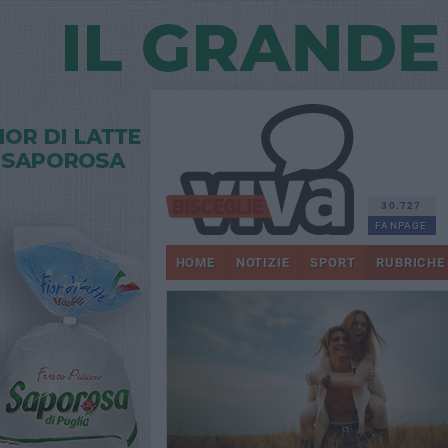
30.727
FANPAGE
HOME
NOTIZIE
SPORT
RUBRICHE