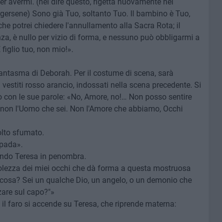
per avermi. (nel dire questo, rigetta nuovamente nel
rgersene) Sono già Tuo, soltanto Tuo. Il bambino è Tuo,
che potrei chiedere l'annullamento alla Sacra Rota; il
nza, è nullo per vizio di forma, e nessuno può obbligarmi a
iglio tuo, non mio!».
 fantasma di Deborah. Per il costume di scena, sarà
vestiti rosso arancio, indossati nella scena precedente. Si
o con le sue parole: «No, Amore, no!… Non posso sentire
a, non l'Uomo che sei. Non l'Amore che abbiamo, Occhi
olto sfumato.
mpada».
iando Teresa in penombra.
bolezza dei miei occhi che dà forma a questa mostruosa
lcosa? Sei un qualche Dio, un angelo, o un demonio che
zzare sul capo?"»
 il faro si accende su Teresa, che riprende materna: