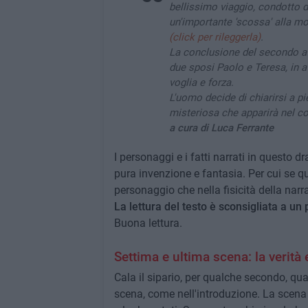
bellissimo viaggio, condotto da
un'importante 'scossa' alla mo
(click per rileggerla)
.
La conclusione del secondo att
due sposi Paolo e Teresa, in a
voglia e forza.
L'uomo decide di chiarirsi a p
misteriosa che apparirà nel co
a cura di Luca Ferrante
I personaggi e i fatti narrati in questo d
pura invenzione e fantasia. Per cui se qua
personaggio che nella fisicità della narr
La lettura del testo è sconsigliata a un
Buona lettura.
Settima e ultima scena: la verità 
Cala il sipario, per qualche secondo, qu
scena, come nell'introduzione. La scena 