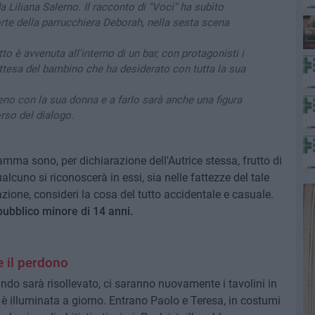
 Liliana Salerno. Il racconto di "Voci" ha subìto
rte della parrucchiera Deborah, nella sesta scena
o è avvenuta all'interno di un bar, con protagonisti i
ttesa del bambino che ha desiderato con tutta la sua
ieno con la sua donna e a farlo sarà anche una figura
rso del dialogo.
ramma sono, per dichiarazione dell'Autrice stessa, frutto di
lcuno si riconoscerà in essi, sia nelle fattezze del tale
azione, consideri la cosa del tutto accidentale e casuale.
 pubblico minore di 14 anni.
e il perdono
ando sarà risollevato, ci saranno nuovamente i tavolini in
è illuminata a giorno. Entrano Paolo e Teresa, in costumi