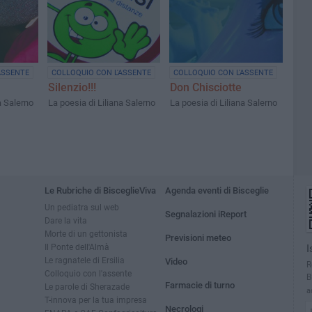
 Pasquale
Biblioteca Comunale "G.
Bovio" di Trani
ASSENTE
COLLOQUIO CON L'ASSENTE
COLLOQUIO CON L'ASSENTE
Silenzio!!!
Don Chisciotte
a Salerno
La poesia di Liliana Salerno
La poesia di Liliana Salerno
Le Rubriche di BisceglieViva
Agenda eventi di Bisceglie
Un pediatra sul web
Segnalazioni iReport
Dare la vita
Morte di un gettonista
Previsioni meteo
Il Ponte dell'Almà
I
Le ragnatele di Ersilia
Video
R
Colloquio con l'assente
B
Farmacie di turno
Le parole di Sherazade
a
T-innova per la tua impresa
Necrologi