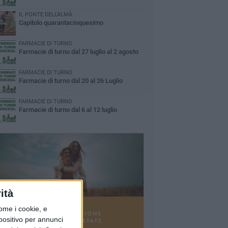
IL PONTE DELL'ALMÀ
Capitolo quarantacinquesimo
FARMACIE DI TURNO
Farmacie di turno dal 27 luglio al 2 agosto
FARMACIE DI TURNO
Farmacie di turno dal 20 al 26 Luglio
FARMACIE DI TURNO
Farmacie di turno dal 6 al 12 luglio
ità
ome i cookie, e
spositivo per annunci