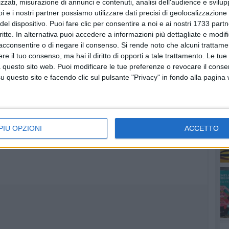
zzati, misurazione di annunci e contenuti, analisi dell'audience e svilupp
i e i nostri partner possiamo utilizzare dati precisi di geolocalizzazione 
del dispositivo. Puoi fare clic per consentire a noi e ai nostri 1733 partn
critte. In alternativa puoi accedere a informazioni più dettagliate e modif
RU
acconsentire o di negare il consenso.
Si rende noto che alcuni trattamen
e il tuo consenso, ma hai il diritto di opporti a tale trattamento. Le tue
 questo sito web. Puoi modificare le tue preferenze o revocare il conse
questo sito e facendo clic sul pulsante "Privacy" in fondo alla pagina
more
PIÙ OPZIONI
ACCETTO
lerno su BisceglieViva