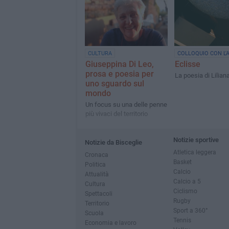
professor Antonio
CULTURA
COLLOQUIO CON L'
Giuseppina Di Leo,
Eclisse
prosa e poesia per
La poesia di Lilian
uno sguardo sul
mondo
Un focus su una delle penne
più vivaci del territorio
Notizie sportive
Notizie da Bisceglie
Atletica leggera
Cronaca
Basket
Politica
Calcio
Attualità
Calcio a 5
Cultura
Ciclismo
Spettacoli
Rugby
Territorio
Sport a 360°
Scuola
Tennis
Economia e lavoro