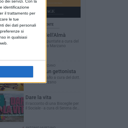
o dei servizi.
Con la
e identificazione
er il trattamento per
icare le tue
BRICHE AGGIORNATE DI RECENTE
ti dei dati personali
 preferenze si
Il Ponte dell'Almà
nso in qualsiasi
Romanzo a puntate a cura del
 web.
dott. Antonio Marzano
ANTONIO MARZANO
Morte di un gettonista
Racconto giallo a cura del dott.
Antonio Marzano
Dare la vita
Il racconto di una Bisceglie per
il Sociale - a cura di Serena de
Musso
ANTONIO MARZANO