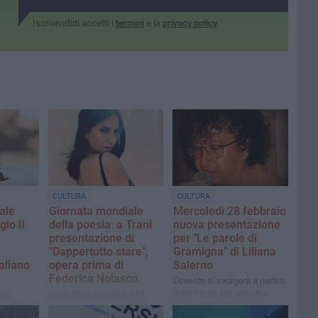
Iscrivendoti accetti i
termini
e la
privacy policy
CULTURA
CULTURA
ale
Giornata mondiale
Mercoledì 28 febbraio
gio Il
della poesia: a Trani
nuova presentazione
presentazione di
per "Le parole di
"Dappertutto stare",
Gramigna" di Liliana
taliano
opera prima di
Salerno
Federica Nolasco
L'evento si svolgerà a partire
dalle 18.30 alle Vecchie
ova
L'evento si svolgerà il 21
Segherie Mastrototaro
cerca del
marzo dalle ore 18.00 nella