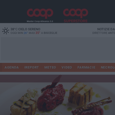
38
°C
CIELO SERENO
NOTIZIE D
35°
OGGI MIN
26°
MAX
A
BISCEGLIE
DIRETTORE
ANTO
AGENDA
IREPORT
METEO
VIDEO
FARMACIE
NECROL