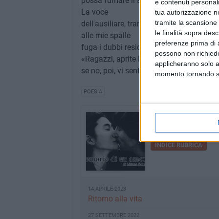
possa fumare il sigaro!
e contenuti personali
La voce
tua autorizzazione no
tramite la scansione 
dell'ausiliare, tranquilla,
le finalità sopra des
alle mie spalle
preferenze prima di 
fuga i dubbi residui:
possono non richieder
«Ragazzi, aprite le finestre
applicheranno solo a
se no, poi, vi sentite male!»
momento tornando su 
POESIA
Memorie di un a
Le poesie di Liliana Sa
INDICE RUBRICA
14 APRILE 2023
Ritorno alla vita
27 SETTEMBRE 2022