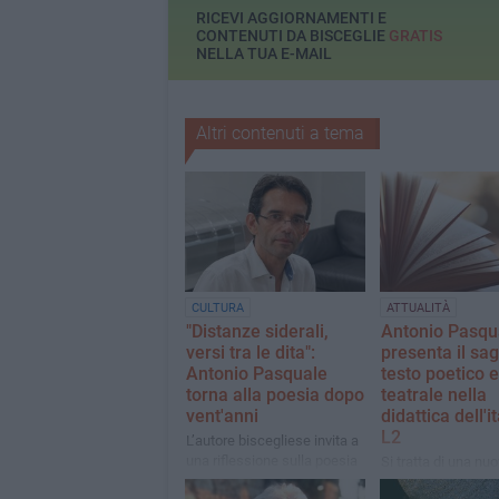
RICEVI AGGIORNAMENTI E
CONTENUTI DA BISCEGLIE
GRATIS
NELLA TUA E-MAIL
Altri contenuti a tema
CULTURA
ATTUALITÀ
"Distanze siderali,
Antonio Pasqu
versi tra le dita":
presenta il sag
Antonio Pasquale
testo poetico e
torna alla poesia dopo
teatrale nella
vent'anni
didattica dell'i
L2
L’autore biscegliese invita a
una riflessione sulla poesia
Si tratta di una nu
pubblicazione di ri