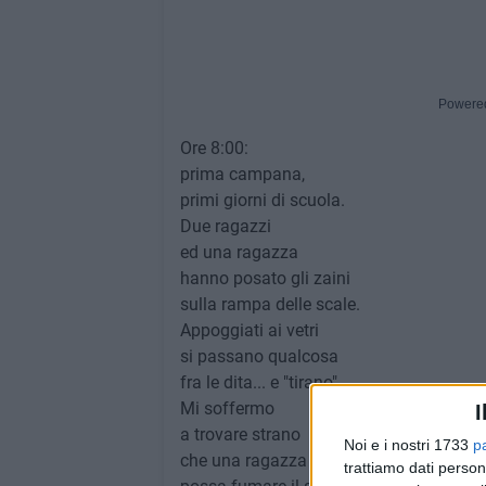
Powere
Ore 8:00:
prima campana,
primi giorni di scuola.
Due ragazzi
ed una ragazza
hanno posato gli zaini
sulla rampa delle scale.
Appoggiati ai vetri
si passano qualcosa
fra le dita... e "tirano".
Mi soffermo
I
a trovare strano
Noi e i nostri 1733
p
che una ragazza
trattiamo dati person