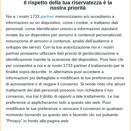
Il rispetto della tua riservatezza è la
5
A cura di
nostra priorità
LILIANA SALERNO
Noi e i nostri 1733
partner
memorizziamo e/o accediamo a
informazioni su un dispositivo, come i cookie, e trattiamo dati
personali, come identificatori univoci e informazioni standard
Il tuo Colore
inviate da un dispositivo per annunci e contenuti personalizzati,
misurazione di annunci e contenuti, analisi dell'audience e
mi innamora,
sviluppo dei servizi.
Con la tua autorizzazione noi e i nostri
nero dell'Africa,
partner possiamo utilizzare dati precisi di geolocalizzazione e
che siedi,
identificazione tramite la scansione del dispositivo. Puoi fare clic
a mensa,
per consentire a noi e ai nostri 1733 partner il trattamento per le
accanto a Me.
finalità sopra descritte. In alternativa puoi accedere a
informazioni più dettagliate e modificare le tue preferenze prima
Se la mia voce tace,
di acconsentire o di negare il consenso.
Si rende noto che alcuni
trattamenti dei dati personali possono non richiedere il tuo
ho paura di sbagliare,
consenso, ma hai il diritto di opporti a tale trattamento. Le tue
e ti accarezza il viso,
preferenze si applicheranno solo a questo sito web. Puoi
col tremore dell'Amante.
modificare le tue preferenze o revocare il consenso in qualsiasi
momento tornando su questo sito e facendo clic sul pulsante
Domani,
"Privacy" in fondo alla pagina web.
furtivo,