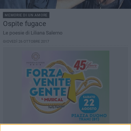
MEMORIE DI UN AMORE
Ospite fugace
Le poesie di Liliana Salerno
GIOVEDÌ 26 OTTOBRE 2017