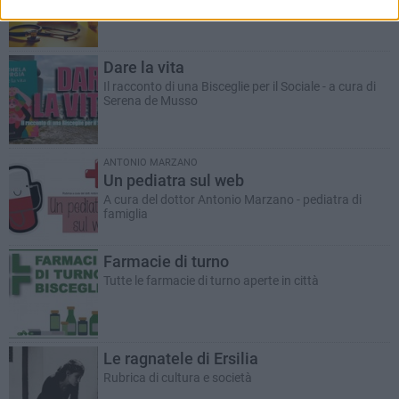
Racconto giallo a cura del dott. Antonio Marzano
Dare la vita
Il racconto di una Bisceglie per il Sociale - a cura di
Serena de Musso
ANTONIO MARZANO
Un pediatra sul web
A cura del dottor Antonio Marzano - pediatra di
famiglia
Farmacie di turno
Tutte le farmacie di turno aperte in città
Le ragnatele di Ersilia
Rubrica di cultura e società