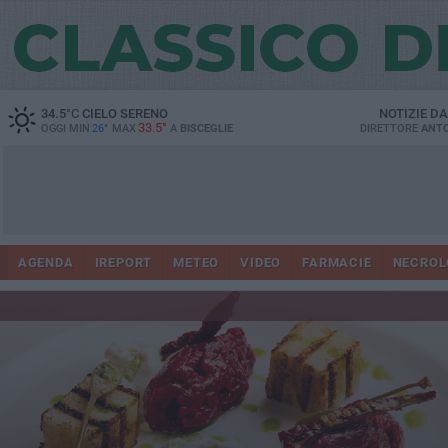
34.5
°C
CIELO SERENO
NOTIZIE D
33.5°
OGGI MIN
26°
MAX
A
BISCEGLIE
DIRETTORE
ANTO
AGENDA
IREPORT
METEO
VIDEO
FARMACIE
NECROL