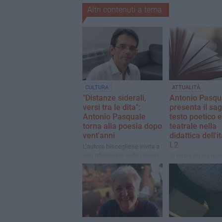
Altri contenuti a tema
CULTURA
ATTUALITÀ
"Distanze siderali,
Antonio Pasqu
versi tra le dita":
presenta il sag
Antonio Pasquale
testo poetico e
torna alla poesia dopo
teatrale nella
vent'anni
didattica dell'i
L2
L’autore biscegliese invita a
una riflessione sulla poesia
Si tratta di una nu
pubblicazione di ri
professor Antonio