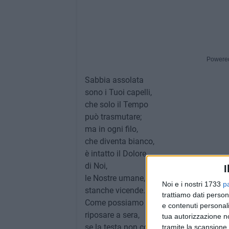
Powere
Sabbia assolata
sono i Tuoi capelli,
che solo il Tempo
può trasmutare;
ma in ogni filo,
che diventa bianco,
è intatto il Dolore
di Noi,
I
le Nostre umane,
Noi e i nostri 1733
p
stanche vicende.
trattiamo dati person
Come possiamo
e contenuti personali
riposare a sera,
tua autorizzazione no
se la testa non contende
tramite la scansione 