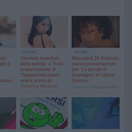
CULTURA
CULTURA
ale
Giornata mondiale
Mercoledì 28 febbraio
gio Il
della poesia: a Trani
nuova presentazione
presentazione di
per "Le parole di
"Dappertutto stare",
Gramigna" di Liliana
taliano
opera prima di
Salerno
Federica Nolasco
L'evento si svolgerà a partire
dalle 18.30 alle Vecchie
ova
L'evento si svolgerà il 21
Segherie Mastrototaro
cerca del
marzo dalle ore 18.00 nella
 Pasquale
Biblioteca Comunale "G.
Bovio" di Trani