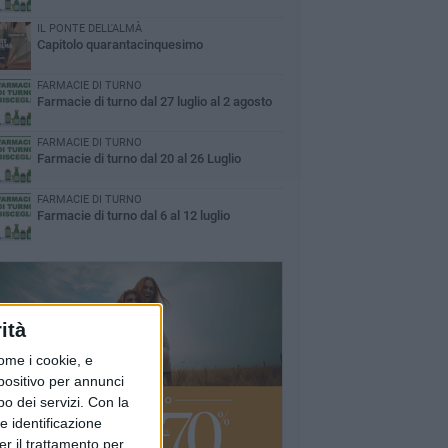
IL PONTE DELL'ALMÀ
Capitolo quarantacinquesimo
FARMACIE DI TURNO
Farmacie di turno dal 27 luglio al 2 agosto
FARMACIE DI TURNO
Farmacie di turno dal 20 al 26 Luglio
FARMACIE DI TURNO
Farmacie di turno dal 6 al 12 luglio
ità
ome i cookie, e
spositivo per annunci
o dei servizi.
Con la
e identificazione
er il trattamento per