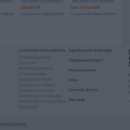
ASSENTE
COLLOQUIO CON L'ASSENTE
COLLOQUIO CON L'ASSENTE
Silenzio!!!
Don Chisciotte
a Salerno
La poesia di Liliana Salerno
La poesia di Liliana Salerno
Le Rubriche di BisceglieViva
Agenda eventi di Bisceglie
Un pediatra sul web
Segnalazioni iReport
Dare la vita
Morte di un gettonista
Previsioni meteo
Il Ponte dell'Almà
I
Le ragnatele di Ersilia
Video
R
Colloquio con l'assente
B
Farmacie di turno
Le parole di Sherazade
a
T-innova per la tua impresa
Necrologi
ENAPA e CAF Confagricoltura
Natura varia
TY NEWS PLATFORM