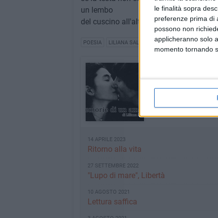
le finalità sopra des
un lembo
preferenze prima di 
del cuscino all'altro?
possono non richieder
applicheranno solo a
POESIA
LILIANA SALERNO
POESIE
momento tornando su 
Memorie di un a
Le poesie di Liliana Sa
INDICE RUBRICA
14 APRILE 2023
Ritorno alla vita
27 SETTEMBRE 2022
"Lupo di mare", Libertà
10 AGOSTO 2021
Lettura saffica