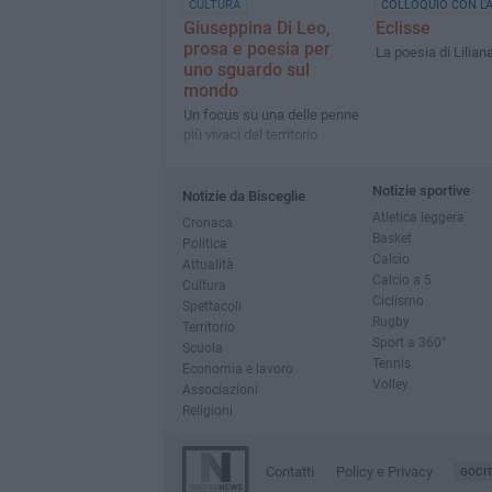
CULTURA
COLLOQUIO CON L'
Giuseppina Di Leo,
Eclisse
prosa e poesia per
La poesia di Lilian
uno sguardo sul
mondo
Un focus su una delle penne
più vivaci del territorio
Notizie sportive
Notizie da Bisceglie
Atletica leggera
Cronaca
Basket
Politica
Calcio
Attualità
Calcio a 5
Cultura
Ciclismo
Spettacoli
Rugby
Territorio
Sport a 360°
Scuola
Tennis
Economia e lavoro
Volley
Associazioni
Religioni
Contatti
Policy e Privacy
GOCI