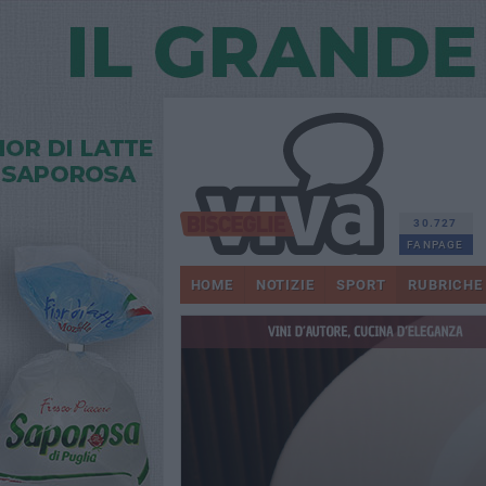
30.727
FANPAGE
HOME
NOTIZIE
SPORT
RUBRICHE