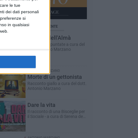
icare le tue
ti dei dati personali
 preferenze si
nso in qualsiasi
BRICHE AGGIORNATE DI RECENTE
 web.
Il Ponte dell'Almà
Romanzo a puntate a cura del
dott. Antonio Marzano
ANTONIO MARZANO
Morte di un gettonista
Racconto giallo a cura del dott.
Antonio Marzano
Dare la vita
Il racconto di una Bisceglie per
il Sociale - a cura di Serena de
Musso
ANTONIO MARZANO