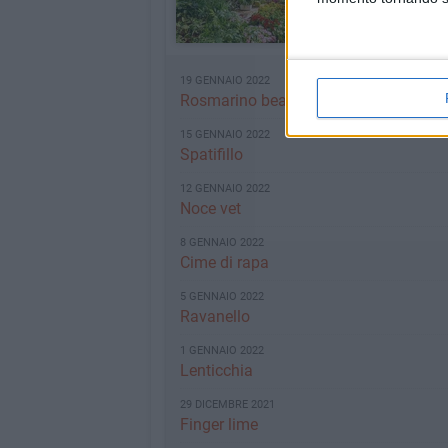
19 GENNAIO 2022
Rosmarino beauty
15 GENNAIO 2022
Spatifillo
12 GENNAIO 2022
Noce vet
8 GENNAIO 2022
Cime di rapa
5 GENNAIO 2022
Ravanello
1 GENNAIO 2022
Lenticchia
29 DICEMBRE 2021
Finger lime