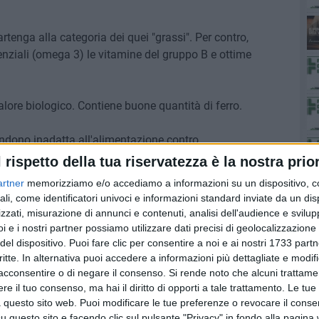
tenga alla categoria dei quei "grassi". Per contro,
enziali (omega 3) le vitamine del gruppo B e ottime
lore biologico. Contiene buone quantità di ferro.
 rendono inadatta all'alimentazione contro
l rispetto della tua riservatezza è la nostra prior
artner
memorizziamo e/o accediamo a informazioni su un dispositivo, c
ali, come identificatori univoci e informazioni standard inviate da un di
pre al medico
zzati, misurazione di annunci e contenuti, analisi dell'audience e svilupp
i e i nostri partner possiamo utilizzare dati precisi di geolocalizzazione 
del dispositivo. Puoi fare clic per consentire a noi e ai nostri 1733 partn
critte. In alternativa puoi accedere a informazioni più dettagliate e modif
acconsentire o di negare il consenso.
Si rende noto che alcuni trattamen
e il tuo consenso, ma hai il diritto di opporti a tale trattamento. Le tue
tor Francesco Gentile (laureato in Farmacia)
 questo sito web. Puoi modificare le tue preferenze o revocare il conse
questo sito e facendo clic sul pulsante "Privacy" in fondo alla pagina