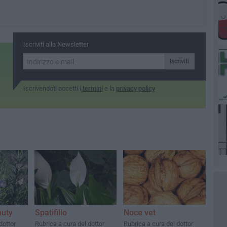
Iscriviti alla Newsletter
Iscriviti
Iscrivendoti accetti i
termini
e la
privacy policy
auty
Spatifillo
Noce vet
dottor
Rubrica a cura del dottor
Rubrica a cura del dottor