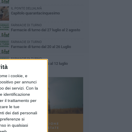
IL PONTE DELL'ALMÀ
Capitolo quarantacinquesimo
FARMACIE DI TURNO
Farmacie di turno dal 27 luglio al 2 agosto
FARMACIE DI TURNO
Farmacie di turno dal 20 al 26 Luglio
FARMACIE DI TURNO
Farmacie di turno dal 6 al 12 luglio
ità
ome i cookie, e
spositivo per annunci
o dei servizi.
Con la
e identificazione
er il trattamento per
icare le tue
ti dei dati personali
 preferenze si
nso in qualsiasi
 web.