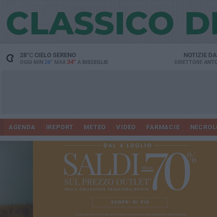
28
°C
CIELO SERENO
NOTIZIE D
34°
OGGI MIN
26°
MAX
A
BISCEGLIE
DIRETTORE
ANTO
AGENDA
IREPORT
METEO
VIDEO
FARMACIE
NECROL