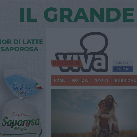
30.727
FANPAGE
HOME
NOTIZIE
SPORT
RUBRICHE