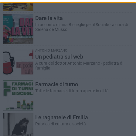
Dare la vita
Il racconto di una Bisceglie per il Sociale - a cura di
Serena de Musso
ANTONIO MARZANO
Un pediatra sul web
A cura del dottor Antonio Marzano - pediatra di
famiglia
Farmacie di turno
Tutte le farmacie di turno aperte in città
Le ragnatele di Ersilia
Rubrica di cultura e società