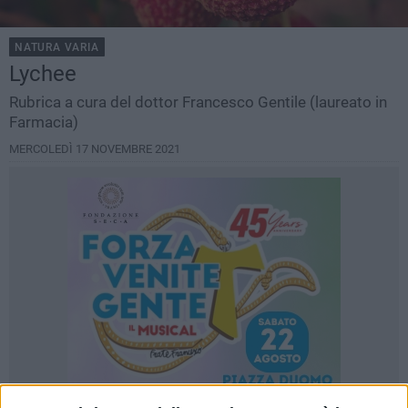
NATURA VARIA
Lychee
Rubrica a cura del dottor Francesco Gentile (laureato in
Farmacia)
MERCOLEDÌ 17 NOVEMBRE 2021