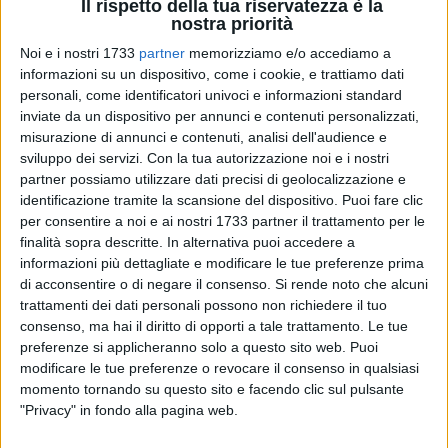
Il rispetto della tua riservatezza è la
nostra priorità
17
A cura di
Noi e i nostri 1733
partner
memorizziamo e/o accediamo a
FRANCESCO GENTILE
informazioni su un dispositivo, come i cookie, e trattiamo dati
personali, come identificatori univoci e informazioni standard
inviate da un dispositivo per annunci e contenuti personalizzati,
È un albero tropicale originario delle province di Guangdong
misurazione di annunci e contenuti, analisi dell'audience e
e Fujian, nel sud-est della Cina. Conosciuto anche come
sviluppo dei servizi.
Con la tua autorizzazione noi e i nostri
partner possiamo utilizzare dati precisi di geolocalizzazione e
litchi o lichee.
identificazione tramite la scansione del dispositivo. Puoi fare clic
per consentire a noi e ai nostri 1733 partner il trattamento per le
Fonte di alcune vitamine del gruppo B (B2, B3, B6, B9) e
finalità sopra descritte. In alternativa puoi accedere a
Vitamina C. Una moderata quantità di polifenoli
informazioni più dettagliate e modificare le tue preferenze prima
antiossidanti. Contiene sali minerali organici (magnesio,
di acconsentire o di negare il consenso.
Si rende noto che alcuni
fosforo, potassio, rame).
trattamenti dei dati personali possono non richiedere il tuo
consenso, ma hai il diritto di opporti a tale trattamento. Le tue
preferenze si applicheranno solo a questo sito web. Puoi
Tuttavia sono necessari ulteriori studi per confermare i
modificare le tue preferenze o revocare il consenso in qualsiasi
benefici per la salute dei litchi nell'uomo.
momento tornando su questo sito e facendo clic sul pulsante
"Privacy" in fondo alla pagina web.
Le persone che assumono farmaci dovrebbero anche
consultare il proprio medico, prima di consumare quantità