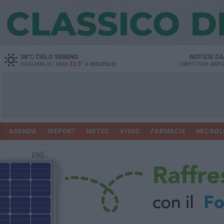
38
°C
CIELO SERENO
NOTIZIE D
33.5°
OGGI MIN
26°
MAX
A
BISCEGLIE
DIRETTORE
ANTO
AGENDA
IREPORT
METEO
VIDEO
FARMACIE
NECROL