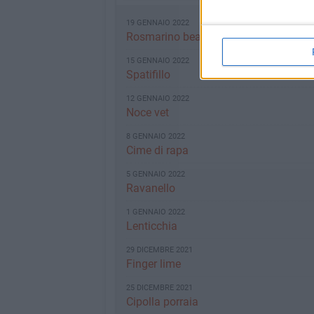
19 GENNAIO 2022
Rosmarino beauty
15 GENNAIO 2022
Spatifillo
12 GENNAIO 2022
Noce vet
8 GENNAIO 2022
Cime di rapa
5 GENNAIO 2022
Ravanello
1 GENNAIO 2022
Lenticchia
29 DICEMBRE 2021
Finger lime
25 DICEMBRE 2021
Cipolla porraia