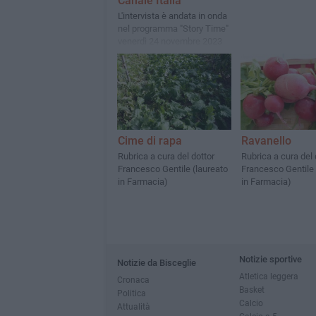
Canale Italia
L'intervista è andata in onda
nel programma "Story Time"
venerdì 24 novembre 2023
Cime di rapa
Ravanello
Rubrica a cura del dottor
Rubrica a cura del 
Francesco Gentile (laureato
Francesco Gentile 
in Farmacia)
in Farmacia)
Notizie sportive
Notizie da Bisceglie
Atletica leggera
Cronaca
Basket
Politica
Calcio
Attualità