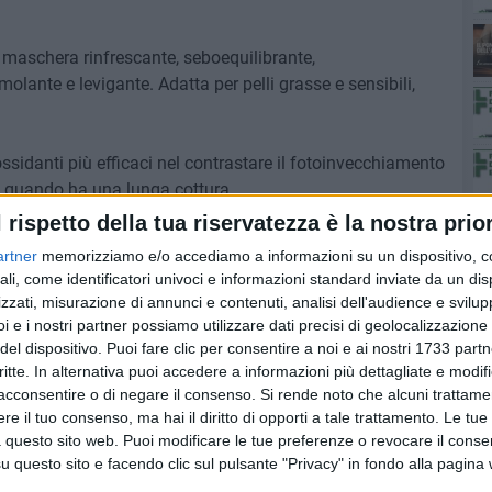
 maschera rinfrescante, seboequilibrante,
molante e levigante. Adatta per pelli grasse e sensibili,
ossidanti più efficaci nel contrastare il fotoinvecchiamento
a quando ha una lunga cottura.
l rispetto della tua riservatezza è la nostra prior
artner
memorizziamo e/o accediamo a informazioni su un dispositivo, c
pre al medico
ali, come identificatori univoci e informazioni standard inviate da un di
zzati, misurazione di annunci e contenuti, analisi dell'audience e svilupp
i e i nostri partner possiamo utilizzare dati precisi di geolocalizzazione 
del dispositivo. Puoi fare clic per consentire a noi e ai nostri 1733 partn
critte. In alternativa puoi accedere a informazioni più dettagliate e modif
acconsentire o di negare il consenso.
Si rende noto che alcuni trattamen
tor Francesco Gentile (laureato in Farmacia)
e il tuo consenso, ma hai il diritto di opporti a tale trattamento. Le tue
 questo sito web. Puoi modificare le tue preferenze o revocare il conse
questo sito e facendo clic sul pulsante "Privacy" in fondo alla pagina