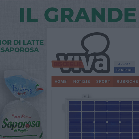
30.727
FANPAGE
HOME
NOTIZIE
SPORT
RUBRICHE