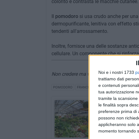
colorito e contrasta le macchie cutanee.
Il
pomodoro
si usa crudo anche per una
dermopurificante, lenitiva con effetto sti
tendenti all'arrossamento.
Inoltre, fornisce una delle sostanze anti
cellulare. Un componente che si rinforz
I
Noi e i nostri 1733
p
Non credere ma verificare; chiedere sem
trattiamo dati person
e contenuti personali
POMODORO
FRANCESCO GENTILE
NATURA VARIA
tua autorizzazione no
tramite la scansione 
Natura varia
le finalità sopra des
preferenze prima di 
Rubrica a cura del dot
possono non richieder
INDICE RUBRICA
applicheranno solo a
momento tornando su 