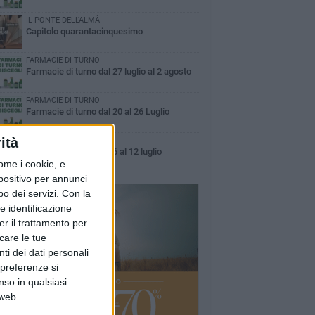
IL PONTE DELL'ALMÀ
Capitolo quarantacinquesimo
FARMACIE DI TURNO
Farmacie di turno dal 27 luglio al 2 agosto
FARMACIE DI TURNO
Farmacie di turno dal 20 al 26 Luglio
ità
FARMACIE DI TURNO
Farmacie di turno dal 6 al 12 luglio
ome i cookie, e
spositivo per annunci
o dei servizi.
Con la
e identificazione
er il trattamento per
icare le tue
ti dei dati personali
 preferenze si
nso in qualsiasi
 web.