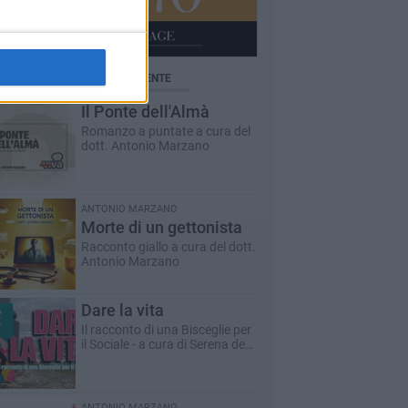
BRICHE AGGIORNATE DI RECENTE
Il Ponte dell'Almà
Romanzo a puntate a cura del
dott. Antonio Marzano
ANTONIO MARZANO
Morte di un gettonista
Racconto giallo a cura del dott.
Antonio Marzano
Dare la vita
Il racconto di una Bisceglie per
il Sociale - a cura di Serena de
Musso
ANTONIO MARZANO