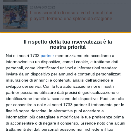
26 MAGGIO 2022
Lions sconfitti di misura ed eliminati dai
playoff, termina una splendida stagione
25 MAGGIO 2022
Lions, una porta da aprire per le semifinali
Il rispetto della tua riservatezza è la
playoff
nostra priorità
Noi e i nostri 1733
partner
memorizziamo e/o accediamo a
informazioni su un dispositivo, come i cookie, e trattiamo dati
24 MAGGIO 2022
Lions, cresce l'attesa per gara5 contro
personali, come identificatori univoci e informazioni standard
Senigallia
inviate da un dispositivo per annunci e contenuti personalizzati,
misurazione di annunci e contenuti, analisi dell'audience e
sviluppo dei servizi.
Con la tua autorizzazione noi e i nostri
22 MAGGIO 2022
partner possiamo utilizzare dati precisi di geolocalizzazione e
Meravigliosi Lions, +44 a Senigallia! La serie
identificazione tramite la scansione del dispositivo. Puoi fare clic
playoff torna al PalaDolmen
per consentire a noi e ai nostri 1733 partner il trattamento per le
finalità sopra descritte. In alternativa puoi accedere a
21 MAGGIO 2022
informazioni più dettagliate e modificare le tue preferenze prima
I Lions sprecano troppo al tiro, in gara 3 la
di acconsentire o di negare il consenso.
Si rende noto che alcuni
spunta Senigallia
trattamenti dei dati personali possono non richiedere il tuo