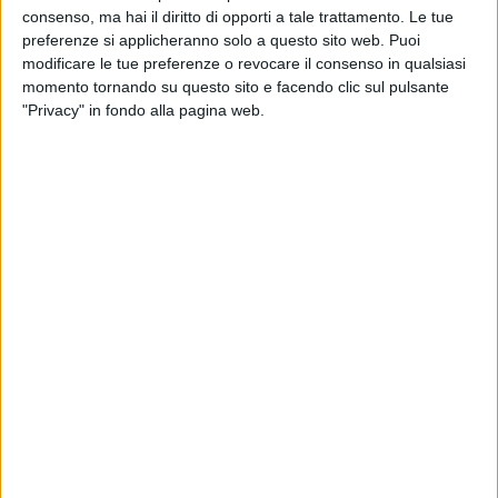
consenso, ma hai il diritto di opporti a tale trattamento. Le tue
preferenze si applicheranno solo a questo sito web. Puoi
20 MAGGIO 2022
modificare le tue preferenze o revocare il consenso in qualsiasi
Lions in campo venerdì a Senigallia per gara3
momento tornando su questo sito e facendo clic sul pulsante
dei playoff
"Privacy" in fondo alla pagina web.
18 MAGGIO 2022
Lions devastanti, Senigallia travolta in gara 2
17 MAGGIO 2022
Lions vogliosi di riscatto e a caccia dell'1-1
15 MAGGIO 2022
Lions, falsa partenza nella serie playoff con
Senigallia
14 MAGGIO 2022
Partono i playoff di B, c'è gara1 Lions-