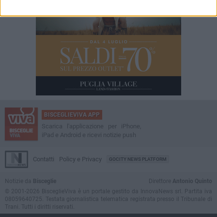
BISCEGLIEVIVA APP
Scarica l'applicazione per iPhone,
iPad e Android e ricevi notizie push
Contatti
Policy e Privacy
GOCITY NEWS PLATFORM
Notizie da
Bisceglie
Direttore
Antonio Quinto
© 2001-2026 BisceglieViva è un portale gestito da InnovaNews srl. Partita iva
08059640725. Testata giornalistica telematica registrata presso il Tribunale di
Trani. Tutti i diritti riservati.