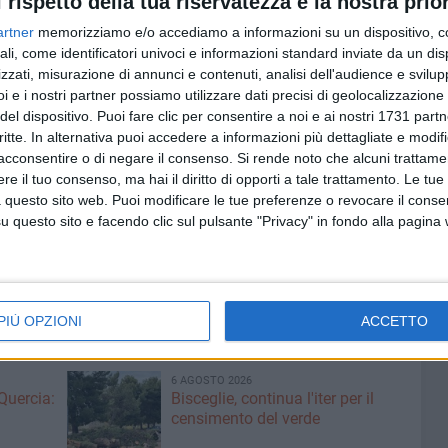
l rispetto della tua riservatezza è la nostra prior
artner
memorizziamo e/o accediamo a informazioni su un dispositivo, c
ali, come identificatori univoci e informazioni standard inviate da un di
nel mese di settembre, ragione per cui il punto vendita
zzati, misurazione di annunci e contenuti, analisi dell'audience e svilupp
ccedere agli impianti sportivi, pena l'impossibilità
i e i nostri partner possiamo utilizzare dati precisi di geolocalizzazione 
del dispositivo. Puoi fare clic per consentire a noi e ai nostri 1731 partn
critte. In alternativa puoi accedere a informazioni più dettagliate e modif
acconsentire o di negare il consenso.
Si rende noto che alcuni trattamen
NUNZIO ZAVETTIERI
e il tuo consenso, ma hai il diritto di opporti a tale trattamento. Le tue
 questo sito web. Puoi modificare le tue preferenze o revocare il conse
questo sito e facendo clic sul pulsante "Privacy" in fondo alla pagina
PIÙ OPZIONI
ACCETTO
6 AGOSTO 2026
Quercia:
Bisceglie, continua l'iter per il
censimento del verde