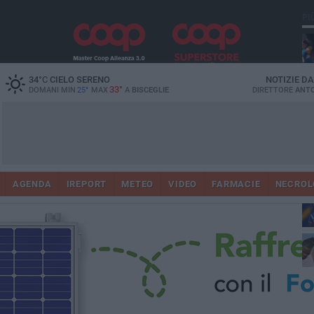
PI
34
°C
CIELO SERENO
NOTIZIE D
33°
DOMANI MIN
25°
MAX
A
BISCEGLIE
DIRETTORE
ANTO
AGENDA
IREPORT
METEO
VIDEO
FARMACIE
NECROL