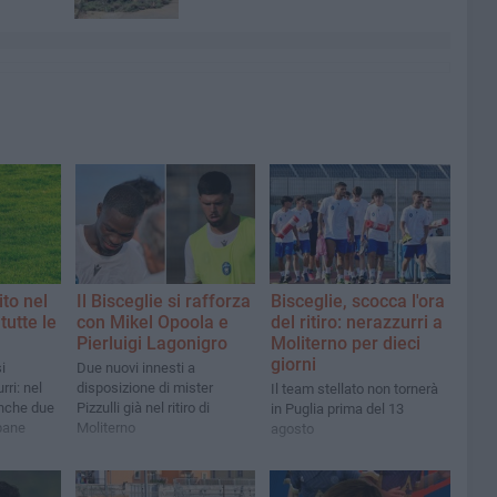
ito nel
Il Bisceglie si rafforza
Bisceglie, scocca l'ora
tutte le
con Mikel Opoola e
del ritiro: nerazzurri a
Pierluigi Lagonigro
Moliterno per dieci
giorni
i
Due nuovi innesti a
rri: nel
disposizione di mister
Il team stellato non tornerà
nche due
Pizzulli già nel ritiro di
in Puglia prima del 13
pane
Moliterno
agosto