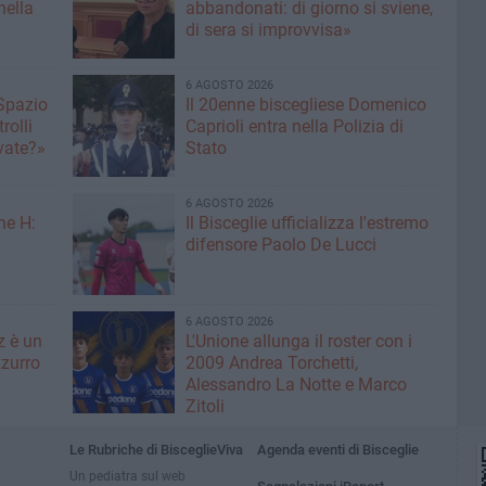
nella
abbandonati: di giorno si sviene,
di sera si improvvisa»
6 AGOSTO 2026
 Spazio
Il 20enne biscegliese Domenico
rolli
Caprioli entra nella Polizia di
ivate?»
Stato
6 AGOSTO 2026
ne H:
Il Bisceglie ufficializza l'estremo
difensore Paolo De Lucci
6 AGOSTO 2026
z è un
L'Unione allunga il roster con i
zurro
2009 Andrea Torchetti,
Alessandro La Notte e Marco
Zitoli
Le Rubriche di BisceglieViva
Agenda eventi di Bisceglie
Un pediatra sul web