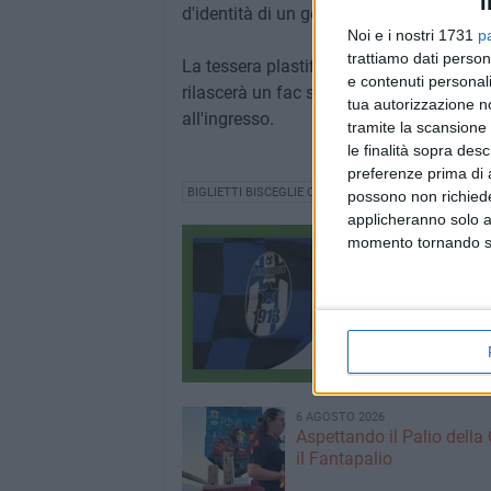
I
d'identità di un genitore.
Noi e i nostri 1731
p
trattiamo dati person
La tessera plastificata sarà disponibile 
e contenuti personali
rilascerà un fac simile da mostrare per a
tua autorizzazione no
all'ingresso.
tramite la scansione 
le finalità sopra des
preferenze prima di 
BIGLIETTI BISCEGLIE CALCIO
LEGA PRO
SERIE C
possono non richieder
applicheranno solo a
momento tornando su 
Bisceglie calcio
Tutti i contenuti
2589 CONTENUTI
6 AGOSTO 2026
Aspettando il Palio della 
il Fantapalio