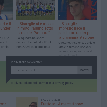
ri è il
Il Bisceglie si è messo
Il Bisceglie
 under
in moto: raduno sotto
impreziosisce il
il sole del "Ventura"
pacchetto under per
la prossima stagione
e il suo
La squadra ha anche
 con la
ricevuto il saluto dei tifosi
Gaetano Anaclerio, Daniele
 Formia
nerazzurri dalla gradinata
Vitale e Simone Consalvi
saranno a disposizione di
mister Pizzulli
Iscriviti alla Newsletter
Iscriviti
Iscrivendoti accetti i
termini
e la
privacy policy
6 AGOSTO 2026
erma
Preziosa: «I mercati sono