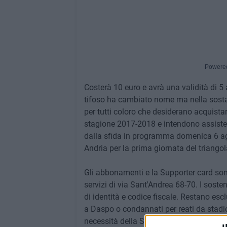
Powere
Costerà 10 euro e avrà una validità di 5
tifoso ha cambiato nome ma nella sosta
per tutti coloro che desiderano acquista
stagione 2017-2018 e intendono assister
dalla sfida in programma domenica 6 agos
Andria per la prima giornata del triangol
Gli abbonamenti e la Supporter card sono
servizi di via Sant'Andrea 68-70. I sost
di identità e codice fiscale. Restano esclu
a Daspo o condannati per reati da stadio
necessità della Supporter Card mentre 