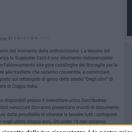
d by
 anni dal momento della sottoscrizione. La tessera del
nza la Supporter Card è uno strumento indispensabile
re l'abbonamento alle gare casalinghe del Bisceglie per la
e alle trasferte che saranno consentite, a cominciare
to sul rettangolo di gioco dello stadio "Degli ulivi" di
are di Coppa Italia.
 disponibili presso il rivenditore unico Sant'Andrea
enitori nerazzurri dovranno presentarsi muniti di documento
si dalla possibilità di ottenere le tessere tutti i sottoposti
 negli ultimi cinque anni. Gli under 14 non avranno
i minorenni dovranno presentare anche il documento