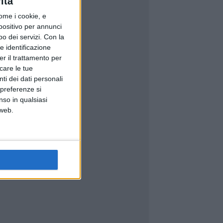
ità
ome i cookie, e
spositivo per annunci
o dei servizi.
Con la
e identificazione
er il trattamento per
icare le tue
ti dei dati personali
 preferenze si
nso in qualsiasi
 web.