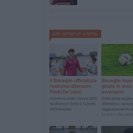
Altri contenuti a tema
Il Bisceglie ufficializza
Bisceglie inser
l'estremo difensore
girone H: ecco 
Paolo De Lucci
avversarie
Il portiere under classe 2006
Sette derby puglies
ha difeso in Serie D la porta
attendono i nerazzu
dell'Heraclea
raggruppamento a
lucane e otto cam