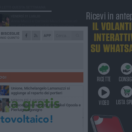
Ù LETTI QUESTA SETTIMANA
VENERDÌ 31 LUGLIO
Anna Musci e Carmelo Musci convocati
per gli Europei assoluti di Birmingham
A
BISCEGLIE
LUNEDÌ 3 AGOSTO
APP
Simone Franceschi, una solida certezza
NIO QUINTO
per la Star Volley Bisceglie
LUNEDÌ 3 AGOSTO
Unione, innesto per le corsie offensive:
ecco Marco Antonio Ferretti
MARTEDÌ 4 AGOSTO
Unione, in difesa arriva Francesco Lorusso
OGI
SABATO 1 AGOSTO
Unione, Michelangelo Lamanuzzi si
aggiunge al reparto dei portieri
MERCOLEDÌ 5 AGOSTO
Il Bisceglie si rafforza con Mikel Opoola e
Pierluigi Lagonigro