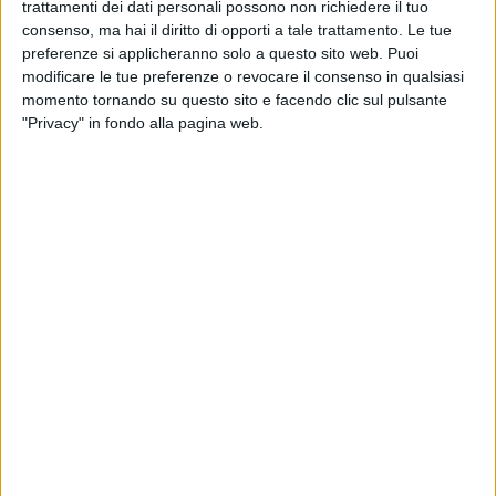
vantaggio il Bisceglie.
trattamenti dei dati personali possono non richiedere il tuo
consenso, ma hai il diritto di opporti a tale trattamento. Le tue
preferenze si applicheranno solo a questo sito web. Puoi
91° - GOL BISCEGLIE!
modificare le tue preferenze o revocare il consenso in qualsiasi
momento tornando su questo sito e facendo clic sul pulsante
90° - Tre minuti di recupero.
"Privacy" in fondo alla pagina web.
87° - Doppia occasione per il Bisceglie: prima un palo di
Gabrielloni e poi grande parata di Pelizzoli sempre su
incornata di Gabrielloni.
86° - Partipilo ci prova dalla distanza servito da Diallo.
Scheggia la traversa.
82° - Tiro di Gerbo dalla destra. Para Crispino.
81° - Gran botta di Montinaro dalla sinistra servito da Lugo,
fuori di pochissimo.
78° - Buon sinistro di Partipilo.