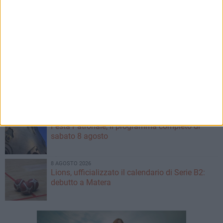
8 AGOSTO 2026
«Segnalata la presenza di un lupo sulla
provinciale tra Ruvo e Bisceglie»
8 AGOSTO 2026
San Pietro vince la decima edizione del Palio
della Quercia
8 AGOSTO 2026
Festa Patronale, il programma completo di
sabato 8 agosto
8 AGOSTO 2026
Lions, ufficializzato il calendario di Serie B2:
debutto a Matera