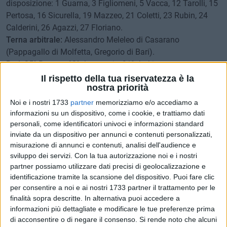
disposizione: 1 Guarna, 3 Figliomeni, 5 Vacca, 12 Tarolli, 15
Pertosa, 16 Sicurella, 19 Mazzeo, 21 Coletti, 23 Rubin, 24
Calderini, 26 Agazzi, 27 Floriano.
Terna arbitrale:
Alessandro Meleleo di Casarano
(Pappagallo di Molfetta, Gregorio di Bari).
Reti:
25° Beretta, 63° Jovanovic, 91° Jurkic.
Note:
spettatori 700, incasso non comunicato. Calci
Il rispetto della tua riservatezza è la
nostra priorità
d'angolo: 8-3 Ammoniti: nessuno.
Noi e i nostri 1733
partner
memorizziamo e/o accediamo a
informazioni su un dispositivo, come i cookie, e trattiamo dati
21:51 - È finita al "Ventura". Il gol di Jurkic in pieno recupero
personali, come identificatori univoci e informazioni standard
regala ai nerazzurri una vittoria che fa molto morale in vista
inviate da un dispositivo per annunci e contenuti personalizzati,
della sfida prevista in quel di Pagani per la prima giornata di
misurazione di annunci e contenuti, analisi dell'audience e
campionato.
sviluppo dei servizi.
Con la tua autorizzazione noi e i nostri
partner possiamo utilizzare dati precisi di geolocalizzazione e
identificazione tramite la scansione del dispositivo. Puoi fare clic
92° - Agnelli prova a rimettere il risultato in pari ma Crispino
per consentire a noi e ai nostri 1733 partner il trattamento per le
è attento.
finalità sopra descritte. In alternativa puoi accedere a
informazioni più dettagliate e modificare le tue preferenze prima
91° - Jurkic dal limite dell'area infila Pelizzoli e porta in
di acconsentire o di negare il consenso.
Si rende noto che alcuni