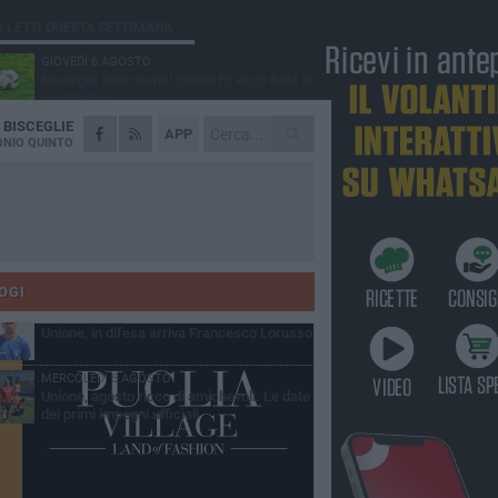
Ù LETTI QUESTA SETTIMANA
GIOVEDÌ 6 AGOSTO
Bisceglie inserito nel girone H: ecco tutte le
avversarie
A
BISCEGLIE
LUNEDÌ 3 AGOSTO
APP
Simone Franceschi, una solida certezza
NIO QUINTO
per la Star Volley Bisceglie
MERCOLEDÌ 5 AGOSTO
Il Bisceglie si rafforza con Mikel Opoola e
Pierluigi Lagonigro
LUNEDÌ 3 AGOSTO
Unione, innesto per le corsie offensive:
ecco Marco Antonio Ferretti
OGI
MARTEDÌ 4 AGOSTO
Unione, in difesa arriva Francesco Lorusso
MERCOLEDÌ 5 AGOSTO
Unione, agosto ricco di amichevoli. Le date
dei primi impegni ufficiali