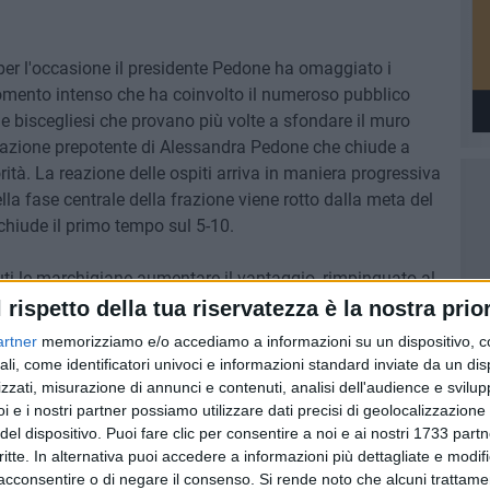
er l'occasione il presidente Pedone ha omaggiato i
omento intenso che ha coinvolto il numeroso pubblico
le biscegliesi che provano più volte a sfondare il muro
 azione prepotente di Alessandra Pedone che chiude a
tà. La reazione delle ospiti arriva in maniera progressiva
nella fase centrale della frazione viene rotto dalla meta del
hiude il primo tempo sul 5-10.
i le marchigiane aumentare il vantaggio, rimpinguato al
io e compagne accennano una reazione, ma subiscono il
l rispetto della tua riservatezza è la nostra prior
' collezionano mete e piazzati portando il vantaggio
artner
memorizziamo e/o accediamo a informazioni su un dispositivo, c
 finale di frazione cercano di rendere meno amaro un
ali, come identificatori univoci e informazioni standard inviate da un di
tore di gara premia l'Unione Rugbistica Anconitana che si
zzati, misurazione di annunci e contenuti, analisi dell'audience e svilupp
à in campo il prossimo 1 febbraio in casa del Cus
i e i nostri partner possiamo utilizzare dati precisi di geolocalizzazione 
del dispositivo. Puoi fare clic per consentire a noi e ai nostri 1733 partn
critte. In alternativa puoi accedere a informazioni più dettagliate e modif
acconsentire o di negare il consenso.
Si rende noto che alcuni trattamen