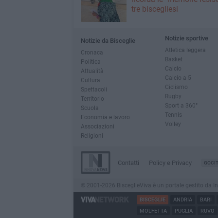
tre biscegliesi
Notizie sportive
Notizie da Bisceglie
Atletica leggera
Cronaca
Basket
Politica
Calcio
Attualità
Calcio a 5
Cultura
Ciclismo
Spettacoli
Rugby
Territorio
Sport a 360°
Scuola
Tennis
Economia e lavoro
Volley
Associazioni
Religioni
Contatti
Policy e Privacy
GOCI
© 2001-2026 BisceglieViva è un portale gestito da Inno
BISCEGLIE
ANDRIA
BARI
MOLFETTA
PUGLIA
RUVO