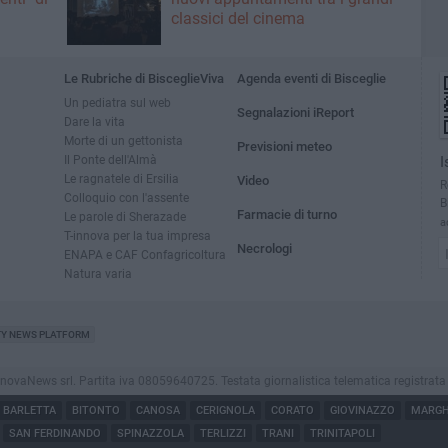
classici del cinema
Le Rubriche di BisceglieViva
Agenda eventi di Bisceglie
Un pediatra sul web
Segnalazioni iReport
Dare la vita
Morte di un gettonista
Previsioni meteo
Il Ponte dell'Almà
I
Le ragnatele di Ersilia
Video
R
Colloquio con l'assente
B
Farmacie di turno
Le parole di Sherazade
a
T-innova per la tua impresa
Necrologi
ENAPA e CAF Confagricoltura
Natura varia
TY NEWS PLATFORM
vaNews srl. Partita iva 08059640725. Testata giornalistica telematica registrata press
BARLETTA
BITONTO
CANOSA
CERIGNOLA
CORATO
GIOVINAZZO
MARGHE
SAN FERDINANDO
SPINAZZOLA
TERLIZZI
TRANI
TRINITAPOLI