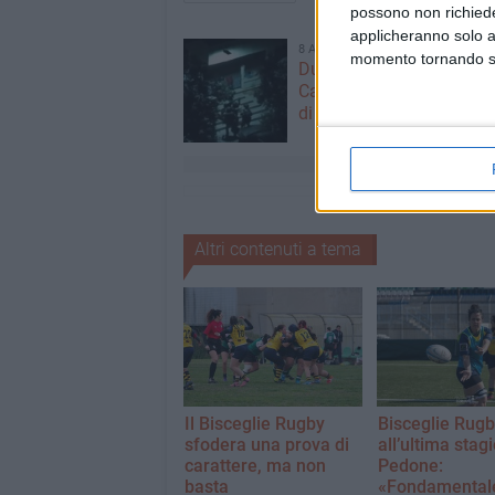
possono non richieder
applicheranno solo a
8 AGOSTO 2026
momento tornando su 
Due latitanti del clan ma
Capriati arrestati in un c
di Bisceglie
Altri contenuti a tema
Il Bisceglie Rugby
Bisceglie Rug
sfodera una prova di
all’ultima stag
carattere, ma non
Pedone:
basta
«Fondamentale