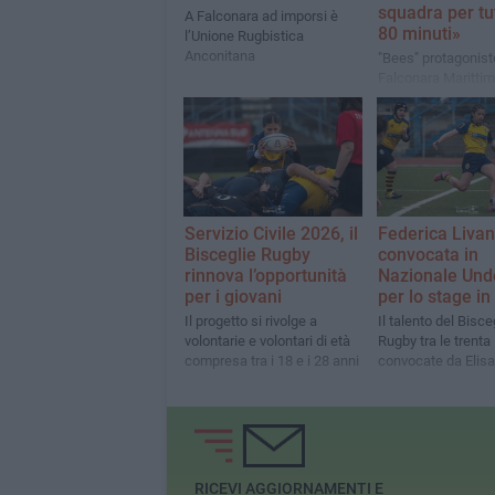
squadra per tut
A Falconara ad imporsi è
80 minuti»
l’Unione Rugbistica
Anconitana
"Bees" protagonist
Falconara Marittim
l’Unione Rugbistic
Anconitana
Servizio Civile 2026, il
Federica Livan
Bisceglie Rugby
convocata in
rinnova l’opportunità
Nazionale Und
per i giovani
per lo stage in
Il progetto si rivolge a
Il talento del Bisce
volontarie e volontari di età
Rugby tra le trenta
compresa tra i 18 e i 28 anni
convocate da Elisa
RICEVI AGGIORNAMENTI E