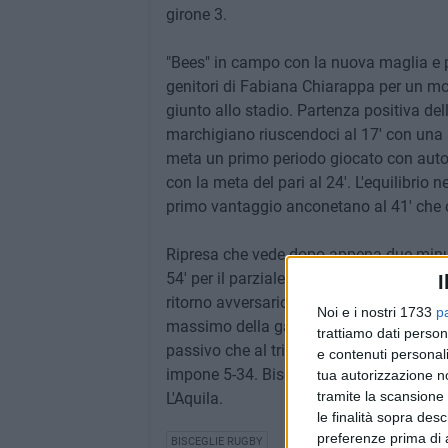
girone 3.
"Bees" in campo con la nuova maglia e p
genitori di Fabiana Chiarappa per un m
giunto allo stadio. Partenza positiva del
marchigiano riuscendoci al 17' con una
meta un primo periodo giocato con autori
con la meta del pari al 24'. L'equilibrio 
primo vantaggio anconetano al 41' che c
Ripresa che vede dopo appena due minut
54' per il parziale di 5-20. Giangregor
I
ritorno avversario che tra il 62' ed il 66
Noi e i nostri 1733
p
massimo della gara. Biscegliesi che nel
trattiamo dati person
passivo che al triplice fischio del diret
e contenuti personali
impone 5-34. Bisceglie Rugby che torner
tua autorizzazione no
tramite la scansione 
L'Aquila.
le finalità sopra des
preferenze prima di 
BISCEGLIE RUGBY