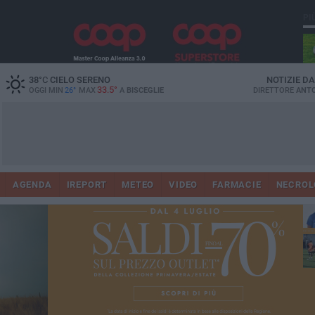
PI
38
°C
CIELO SERENO
NOTIZIE D
33.5°
OGGI MIN
26°
MAX
A
BISCEGLIE
DIRETTORE
ANTO
AGENDA
IREPORT
METEO
VIDEO
FARMACIE
NECROL