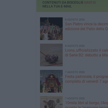
CONTENUTI DA BISCEGLIE
GRATIS
NELLA TUA E-MAIL
8 AGOSTO 2026
San Pietro vince la deci
edizione del Palio della 
8 AGOSTO 2026
Lions, ufficializzato il ca
di Serie B2: debutto a Ma
7 AGOSTO 2026
Festa patronale, il prog
completo di venerdì 7 ag
7 AGOSTO 2026
10mila libri al borgo, l'An
ricorda le "memorie resist