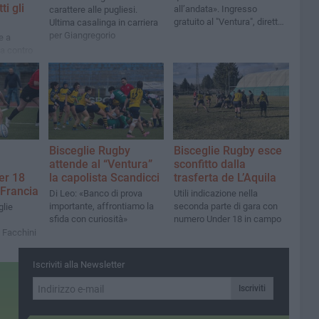
ti gli
all’andata». Ingresso
carattere alle pugliesi.
gratuito al "Ventura", diretta
Ultima casalinga in carriera
sulla streaming sul canale
per Giangregorio
e a
YouTube del club
a contro
a
Bisceglie Rugby
Bisceglie Rugby esce
attende al “Ventura”
sconfitto dalla
er 18
la capolista Scandicci
trasferta de L’Aquila
 Francia
Di Leo: «Banco di prova
Utili indicazione nella
importante, affrontiamo la
seconda parte di gara con
glie
sfida con curiosità»
numero Under 18 in campo
 Facchini
Iscriviti alla Newsletter
Iscriviti