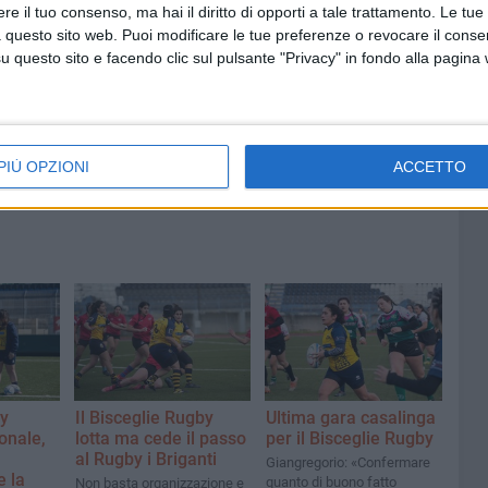
e il tuo consenso, ma hai il diritto di opporti a tale trattamento. Le tue
 questo sito web. Puoi modificare le tue preferenze o revocare il conse
8 AGOSTO 2026
questo sito e facendo clic sul pulsante "Privacy" in fondo alla pagina
fioso
Latitanti del clan Capriati
asolare
arrestati, le parole del colonnello
Massimiliano Galasso
PIÙ OPZIONI
ACCETTO
by
Il Bisceglie Rugby
Ultima gara casalinga
ionale,
lotta ma cede il passo
per il Bisceglie Rugby
al Rugby i Briganti
Giangregorio: «Confermare
 la
quanto di buono fatto
Non basta organizzazione e