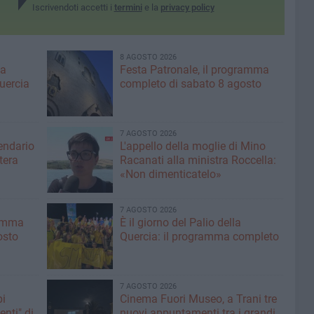
Iscrivendoti accetti i
termini
e la
privacy policy
8 AGOSTO 2026
ma
Festa Patronale, il programma
Quercia
completo di sabato 8 agosto
7 AGOSTO 2026
lendario
L'appello della moglie di Mino
tera
Racanati alla ministra Roccella:
«Non dimenticatelo»
7 AGOSTO 2026
ramma
È il giorno del Palio della
osto
Quercia: il programma completo
7 AGOSTO 2026
pi
Cinema Fuori Museo, a Trani tre
enti" di
nuovi appuntamenti tra i grandi