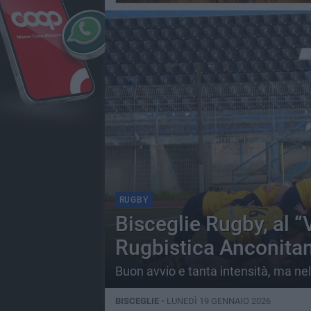
RUGBY
Bisceglie Rugby, al “
Rugbistica Anconita
Buon avvio e tanta intensità, ma ne
BISCEGLIE -
LUNEDÌ 19 GENNAIO 2026