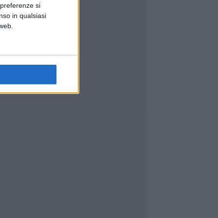
 preferenze si
nso in qualsiasi
 web.