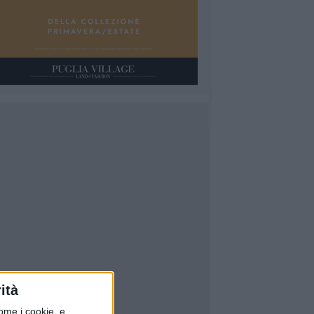
ità
ome i cookie, e