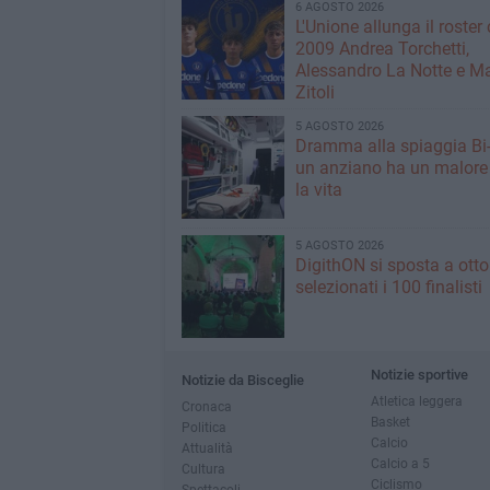
6 AGOSTO 2026
L'Unione allunga il roster 
2009 Andrea Torchetti,
Alessandro La Notte e M
Zitoli
5 AGOSTO 2026
Dramma alla spiaggia Bi
un anziano ha un malore
la vita
5 AGOSTO 2026
DigithON si sposta a otto
selezionati i 100 finalisti
Notizie sportive
Notizie da Bisceglie
Atletica leggera
Cronaca
Basket
Politica
Calcio
Attualità
Calcio a 5
Cultura
Ciclismo
Spettacoli