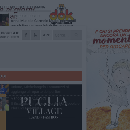
Ù LETTI QUESTA SETTIMANA
VENERDÌ 31 LUGLIO
Anna Musci e Carmelo Musci convocati
per gli Europei assoluti di Birmingham
A
BISCEGLIE
LUNEDÌ 3 AGOSTO
APP
Simone Franceschi, una solida certezza
NIO QUINTO
per la Star Volley Bisceglie
LUNEDÌ 3 AGOSTO
Unione, innesto per le corsie offensive:
ecco Marco Antonio Ferretti
MARTEDÌ 4 AGOSTO
Unione, in difesa arriva Francesco Lorusso
OGI
SABATO 1 AGOSTO
Unione, Michelangelo Lamanuzzi si
aggiunge al reparto dei portieri
MERCOLEDÌ 5 AGOSTO
Il Bisceglie si rafforza con Mikel Opoola e
Pierluigi Lagonigro