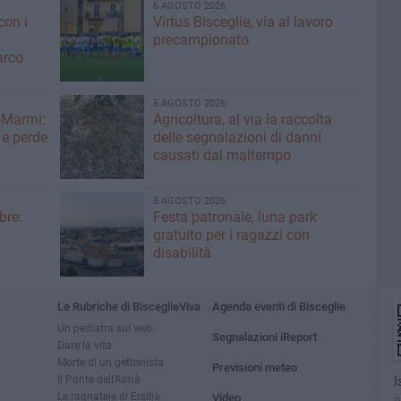
6 AGOSTO 2026
con i
Virtus Bisceglie, via al lavoro
precampionato
arco
5 AGOSTO 2026
-Marmi:
Agricoltura, al via la raccolta
 e perde
delle segnalazioni di danni
causati dal maltempo
5 AGOSTO 2026
bre:
Festa patronale, luna park
gratuito per i ragazzi con
disabilità
Le Rubriche di BisceglieViva
Agenda eventi di Bisceglie
Un pediatra sul web
Segnalazioni iReport
Dare la vita
Morte di un gettonista
Previsioni meteo
Il Ponte dell'Almà
I
Le ragnatele di Ersilia
Video