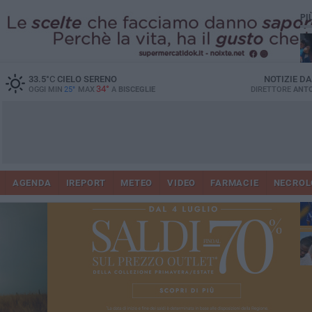
PI
33.5
°C
CIELO SERENO
NOTIZIE D
34°
OGGI MIN
25°
MAX
A
BISCEGLIE
DIRETTORE
ANTO
AGENDA
IREPORT
METEO
VIDEO
FARMACIE
NECROL