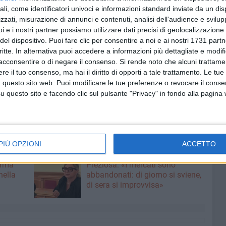
Fidelis a Bisceglie). Fu quello l'ultimo precedente tra le
ali, come identificatori univoci e informazioni standard inviate da un di
 di sette gare disputate con quattro affermazioni della
zzati, misurazione di annunci e contenuti, analisi dell'audience e svilupp
reggi e un solo successo (fuori casa) dei nerazzurri.
i e i nostri partner possiamo utilizzare dati precisi di geolocalizzazione 
del dispositivo. Puoi fare clic per consentire a noi e ai nostri 1731 partn
critte. In alternativa puoi accedere a informazioni più dettagliate e modif
acconsentire o di negare il consenso.
Si rende noto che alcuni trattamen
e il tuo consenso, ma hai il diritto di opporti a tale trattamento. Le tue
 questo sito web. Puoi modificare le tue preferenze o revocare il conse
questo sito e facendo clic sul pulsante "Privacy" in fondo alla pagina
PIÙ OPZIONI
ACCETTO
6 AGOSTO 2026
erma
Preziosa: «I mercati sono
nella
abbandonati: di giorno si sviene,
di sera si improvvisa»