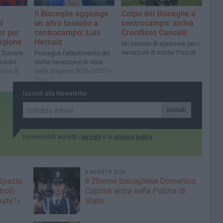
Il Bisceglie aggiunge
Colpo del Bisceglie a
l
un altro tassello a
centrocampo: arriva
er per
centrocampo: Luis
Crocifisso Cancelli
agione
Hernaiz
Un innesto di spessore per i
nerazzurri di mister Pizzulli
 Daniele
Prosegue l'allestimento del
nsalvi
roster nerazzurro in vista
ione di
della stagione 2026-2027 in
Serie D
Iscriviti alla Newsletter
Iscriviti
Iscrivendoti accetti i
termini
e la
privacy policy
6 AGOSTO 2026
 Spazio
Il 20enne biscegliese Domenico
rolli
Caprioli entra nella Polizia di
ivate?»
Stato