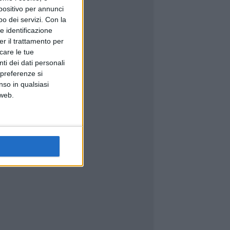
spositivo per annunci
o dei servizi.
Con la
e identificazione
er il trattamento per
icare le tue
ti dei dati personali
 preferenze si
nso in qualsiasi
 web.