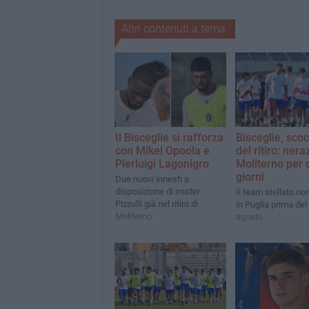
Altri contenuti a tema
Il Bisceglie si rafforza
Bisceglie, scoc
con Mikel Opoola e
del ritiro: nera
Pierluigi Lagonigro
Moliterno per 
giorni
Due nuovi innesti a
disposizione di mister
Il team stellato no
Pizzulli già nel ritiro di
in Puglia prima del
Moliterno
agosto