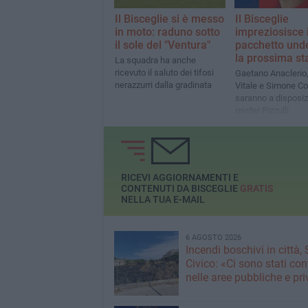
Il Bisceglie si è messo
Il Bisceglie
in moto: raduno sotto
impreziosisce i
il sole del "Ventura"
pacchetto und
la prossima st
La squadra ha anche
ricevuto il saluto dei tifosi
Gaetano Anaclerio,
nerazzurri dalla gradinata
Vitale e Simone Co
saranno a disposiz
mister Pizzulli
RICEVI AGGIORNAMENTI E
CONTENUTI DA BISCEGLIE
GRATIS
NELLA TUA E-MAIL
6 AGOSTO 2026
Incendi boschivi in città,
Civico: «Ci sono stati cont
nelle aree pubbliche e pr