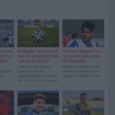
ca l'ora
Bisceglie, mercoledì 5
Giovanni Ruggieri è il
zzurri a
agosto annunciati tutti
nuovo tassello under
dieci
i gironi di Serie D
del Bisceglie
I nerazzurri dovrebbero
Nell'ultima stagione il suo
essere inseriti nel
esordio tra i senior con la
n tornerà
raggruppamento H insieme
maglia del Città di Formia
 13
alle altre formazioni pugliesi