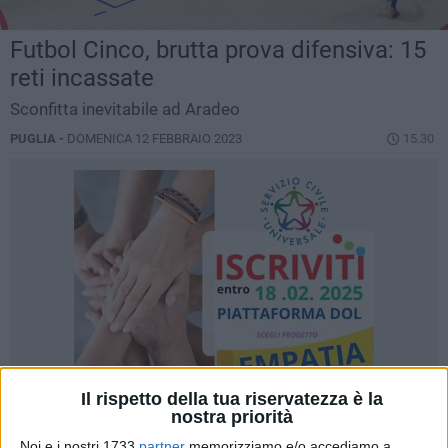
Futbol Cinco, brutta prova difensiva: 15
reti incassate
Sconfitta inevitabile ad Aradeo
PUGLIA -
DOMENICA 12 FEBBRAIO 2023
15.30
Il rispetto della tua riservatezza è la
nostra priorità
Noi e i nostri 1733
partner
memorizziamo e/o accediamo a