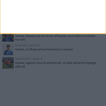
LUNEDÌ 3 AGOSTO
Simone Franceschi, una solida certezza per la Star Volley
Bisceglie
MERCOLEDÌ 5 AGOSTO
Il Bisceglie si rafforza con Mikel Opoola e Pierluigi Lagonigro
LUNEDÌ 3 AGOSTO
Unione, innesto per le corsie offensive: ecco Marco Antonio
Ferretti
MARTEDÌ 4 AGOSTO
Unione, in difesa arriva Francesco Lorusso
MERCOLEDÌ 5 AGOSTO
Unione, agosto ricco di amichevoli. Le date dei primi impegni
ufficiali