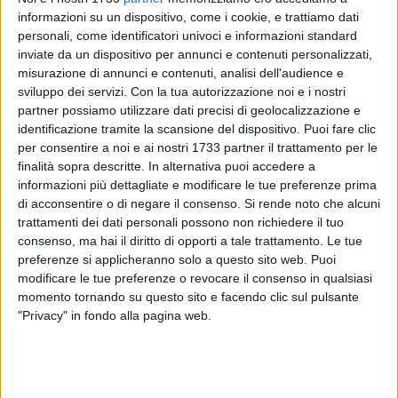
2
informazioni su un dispositivo, come i cookie, e trattiamo dati
personali, come identificatori univoci e informazioni standard
inviate da un dispositivo per annunci e contenuti personalizzati,
misurazione di annunci e contenuti, analisi dell'audience e
Un kappaò esterno pesante e senza appello. Le 15 reti
sviluppo dei servizi.
Con la tua autorizzazione noi e i nostri
incassate rendono l'idea di una prova difensiva tutt'altro che
partner possiamo utilizzare dati precisi di geolocalizzazione e
fulgida. Il Futbol Cinco Bisceglie ha ceduto nettamente sul
identificazione tramite la scansione del dispositivo. Puoi fare clic
campo dell'Aradeo. I nerazzurri, sono 5-2 a metà gara, sono
per consentire a noi e ai nostri 1733 partner il trattamento per le
letteralmente affondati nella ripresa, subendo altri dieci gol.
finalità sopra descritte. In alternativa puoi accedere a
informazioni più dettagliate e modificare le tue preferenze prima
Troppi per pensare di ottenere un risultato utile nella sfida in
di acconsentire o di negare il consenso.
Si rende noto che alcuni
terra salentina.
trattamenti dei dati personali possono non richiedere il tuo
consenso, ma hai il diritto di opporti a tale trattamento. Le tue
Per la squadra allenata da Francesco Tritto sono andati a
preferenze si applicheranno solo a questo sito web. Puoi
segno Francesco Uva (doppietta), Antonio L'Erario, Flavio
modificare le tue preferenze o revocare il consenso in qualsiasi
Tritto, Simone De Cillis, Vincenzo Sinigaglia e Giancarlo
momento tornando su questo sito e facendo clic sul pulsante
Cosmai. La battuta d'arresto non modifica la posizione di
"Privacy" in fondo alla pagina web.
classifica del Cinco, sempre ottavo ma a sei lunghezze di
distanza dall'Alta Futsal compagine di Altamura che i
nerazzurri incroceranno nel prossimo turno, sabato 18