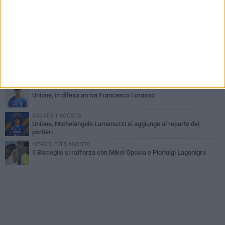
VENERDÌ 31 LUGLIO
Anna Musci e Carmelo Musci convocati per gli Europei assoluti di
Birmingham
LUNEDÌ 3 AGOSTO
Simone Franceschi, una solida certezza per la Star Volley
Bisceglie
LUNEDÌ 3 AGOSTO
Unione, innesto per le corsie offensive: ecco Marco Antonio
Ferretti
MARTEDÌ 4 AGOSTO
Unione, in difesa arriva Francesco Lorusso
SABATO 1 AGOSTO
Unione, Michelangelo Lamanuzzi si aggiunge al reparto dei
portieri
MERCOLEDÌ 5 AGOSTO
Il Bisceglie si rafforza con Mikel Opoola e Pierluigi Lagonigro