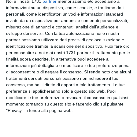
Noi e i nostri 1731
partner
memorizziamo e/o accediamo a
informazioni su un dispositivo, come i cookie, e trattiamo dati
39
A cura di
personali, come identificatori univoci e informazioni standard
VITO TROILO
inviate da un dispositivo per annunci e contenuti personalizzati,
misurazione di annunci e contenuti, analisi dell'audience e
sviluppo dei servizi.
Con la tua autorizzazione noi e i nostri
Secondo posto in classifica. Un ottimo ruolino di marcia per
partner possiamo utilizzare dati precisi di geolocalizzazione e
identificazione tramite la scansione del dispositivo. Puoi fare clic
la formazione Under 21 del Futbol Cinco Bisceglie, che ha
per consentire a noi e ai nostri 1731 partner il trattamento per le
concluso la stagione sulla piazza d'onore del girone unico
finalità sopra descritte. In alternativa puoi accedere a
pugliese. La squadra composta da atleti nati dal 2002 in poi
informazioni più dettagliate e modificare le tue preferenze prima
e affidata alle cure dei tecnici
Fabio Baldassarre
ed
Emiliano
di acconsentire o di negare il consenso.
Si rende noto che alcuni
Maiello
ha totalizzato 26 punti, frutto di otto successi e due
trattamenti dei dati personali possono non richiedere il tuo
pareggi a fronte di due sconfitte, rimediate al ritorno sul
consenso, ma hai il diritto di opporti a tale trattamento. Le tue
campo del Futsal Andria e nell'ultima ininfluente gara di
preferenze si applicheranno solo a questo sito web. Puoi
modificare le tue preferenze o revocare il consenso in qualsiasi
Ruvo. I nerazzurri, peraltro, sono riusciti a impedire che la
momento tornando su questo sito e facendo clic sul pulsante
compagine andriese, vincitrice del titolo regionale, chiudesse
"Privacy" in fondo alla pagina web.
a punteggio pieno grazie al 2-2 strappato nel confronto
d'andata.
Un'annata breve ma intensa, nel corso della quale si è messo