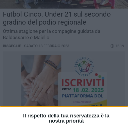
Futbol Cinco, Under 21 sul secondo
gradino del podio regionale
Ottima stagione per la compagine guidata da
Baldassarre e Maiello
BISCEGLIE -
SABATO 18 FEBBRAIO 2023
12.19
Il rispetto della tua riservatezza è la
nostra priorità