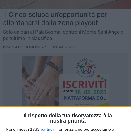
Il Cinco sciupa un'opportunità per
allontanarsi dalla zona playout
Solo un pari al PalaCosmai contro il Monte Sant'Angelo
penultimo in classifica
BISCEGLIE -
DOMENICA 5 FEBBRAIO 2023
Il rispetto della tua riservatezza è la
nostra priorità
Noi e i nostri 1733
partner
memorizziamo e/o accediamo a