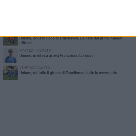
Il Bisceglie si rafforza con Mikel Opoola e Pierluigi Lagonigro
MARTEDÌ 4 AGOSTO
Quinto capitolo con la Star Volley per Fabio Di Vita
MERCOLEDÌ 5 AGOSTO
Unione, agosto ricco di amichevoli. Le date dei primi impegni
ufficiali
MARTEDÌ 4 AGOSTO
Unione, in difesa arriva Francesco Lorusso
VENERDÌ 7 AGOSTO
Unione, definito il girone di Eccellenza: tutte le avversarie