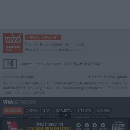
BISCEGLIEVIVA APP
Scarica l'applicazione per iPhone,
iPad e Android e ricevi notizie push
Contatti
Policy e Privacy
GOCITY NEWS PLATFORM
Notizie da
Bisceglie
Direttore
Antonio Quinto
© 2001-2026 BisceglieViva è un portale gestito da InnovaNews srl. Partita iva
08059640725. Testata giornalistica telematica registrata presso il Tribunale di
Trani. Tutti i diritti riservati.
BISCEGLIE
ANDRIA
BARI
BARLETTA
BITONTO
CANOSA
CERIGNOLA
CORATO
GIOVINAZZO
MARGHERITA DI SAVOIA
MINERVINO
MODUGNO
MOLFETTA
PUGLIA
RUVO