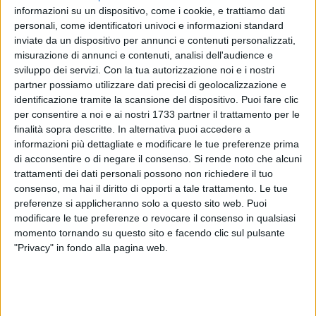
informazioni su un dispositivo, come i cookie, e trattiamo dati
personali, come identificatori univoci e informazioni standard
1
inviate da un dispositivo per annunci e contenuti personalizzati,
misurazione di annunci e contenuti, analisi dell'audience e
sviluppo dei servizi.
Con la tua autorizzazione noi e i nostri
Un pareggio, mille rimpianti. In vantaggio 2-1 a metà gara, il
partner possiamo utilizzare dati precisi di geolocalizzazione e
Futbol Cinco Bisceglie non è riuscito a piegare il Monte
identificazione tramite la scansione del dispositivo. Puoi fare clic
Sant'Angelo penultimo della classe nel match del
per consentire a noi e ai nostri 1733 partner il trattamento per le
finalità sopra descritte. In alternativa puoi accedere a
PalaCosmai, sprecando l'opportunità di allungare
informazioni più dettagliate e modificare le tue preferenze prima
ulteriormente sulla zona calda della classifica del massimo
di acconsentire o di negare il consenso.
Si rende noto che alcuni
campionato regionale di futsal. I gol di D'Elia (doppietta),
trattamenti dei dati personali possono non richiedere il tuo
Sinigaglia e L'Erario non sono bastati ai ragazzi di mister
consenso, ma hai il diritto di opporti a tale trattamento. Le tue
Tritto. Per la squadra garganica sono andati a segno Claudio
preferenze si applicheranno solo a questo sito web. Puoi
Ortuso, Raffaele Ortuso, Castriotta e Amoruso.
modificare le tue preferenze o revocare il consenso in qualsiasi
momento tornando su questo sito e facendo clic sul pulsante
"Privacy" in fondo alla pagina web.
Il terzo pareggio stagionale consente comunque al Futbol
Cinco Bisceglie di salire a quota 21 punti in graduatoria,
sempre al nono posto, con un margine di 4 punti sui playout.
Sabato 11 febbraio lunga trasferta sul campo dell'Aradeo.