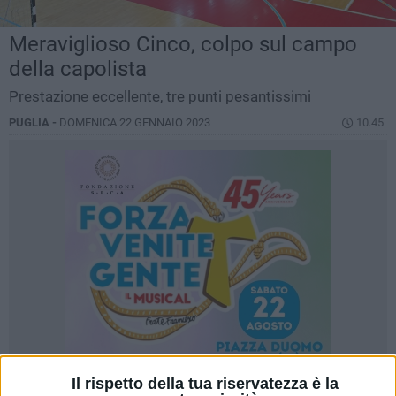
Meraviglioso Cinco, colpo sul campo
della capolista
Prestazione eccellente, tre punti pesantissimi
PUGLIA -
DOMENICA 22 GENNAIO 2023
10.45
Il rispetto della tua riservatezza è la