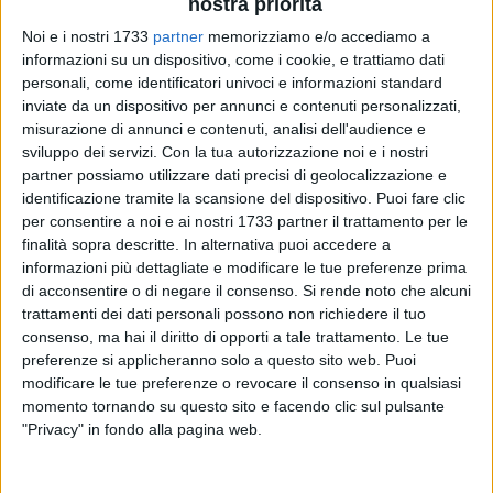
nostra priorità
1
A cura di
Noi e i nostri 1733
partner
memorizziamo e/o accediamo a
VITO TROILO
informazioni su un dispositivo, come i cookie, e trattiamo dati
personali, come identificatori univoci e informazioni standard
inviate da un dispositivo per annunci e contenuti personalizzati,
Una vittoria importantissima, che potrebbe rappresentare la
misurazione di annunci e contenuti, analisi dell'audience e
svolta dell'intera stagione. Il Futbol Cinco Bisceglie ha
sviluppo dei servizi.
Con la tua autorizzazione noi e i nostri
espugnato il parquet del PalaDisfida, imponendosi al
partner possiamo utilizzare dati precisi di geolocalizzazione e
cospetto del Futsal Barletta che ha pagato a caro prezzo la
identificazione tramite la scansione del dispositivo. Puoi fare clic
per consentire a noi e ai nostri 1733 partner il trattamento per le
sconfitta, perdendo il primato in classifica nel torneo di Serie
finalità sopra descritte. In alternativa puoi accedere a
C1. I nerazzurri allenati da Francesco Tritto si sono resi
informazioni più dettagliate e modificare le tue preferenze prima
protagonisti di una prestazione eccellente, conquistando tre
di acconsentire o di negare il consenso.
Si rende noto che alcuni
punti pesantissimi che li tirano fuori dalla zona calda della
trattamenti dei dati personali possono non richiedere il tuo
graduatoria.
consenso, ma hai il diritto di opporti a tale trattamento. Le tue
preferenze si applicheranno solo a questo sito web. Puoi
La tripletta di
Antonio L'Erario
(protagonista assoluto del
modificare le tue preferenze o revocare il consenso in qualsiasi
momento tornando su questo sito e facendo clic sul pulsante
secondo tempo), le due reti ciascuno di
Gianni D'Elia
e
"Privacy" in fondo alla pagina web.
Simone De Cillis
e l'acuto di
Vincenzo Sinigaglia
hanno
consentito al Cinco di superare i più quotati avversari, che a
metà gara erano in vantaggio 4-3. Il sesto successo in