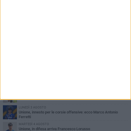
PIÙ LETTI QUESTA SETTIMANA
GIOVEDÌ 6 AGOSTO
Bisceglie inserito nel girone H: ecco tutte le avversarie
LUNEDÌ 3 AGOSTO
Simone Franceschi, una solida certezza per la Star Volley
Bisceglie
MERCOLEDÌ 5 AGOSTO
Il Bisceglie si rafforza con Mikel Opoola e Pierluigi Lagonigro
LUNEDÌ 3 AGOSTO
Unione, innesto per le corsie offensive: ecco Marco Antonio
Ferretti
MARTEDÌ 4 AGOSTO
Unione, in difesa arriva Francesco Lorusso