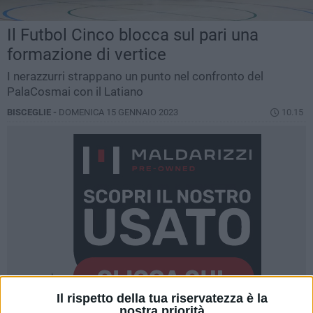
Il Futbol Cinco blocca sul pari una
formazione di vertice
I nerazzurri strappano un punto nel confronto del
PalaCosmai con il Latiano
BISCEGLIE -
DOMENICA 15 GENNAIO 2023
10.15
Il rispetto della tua riservatezza è la
nostra priorità