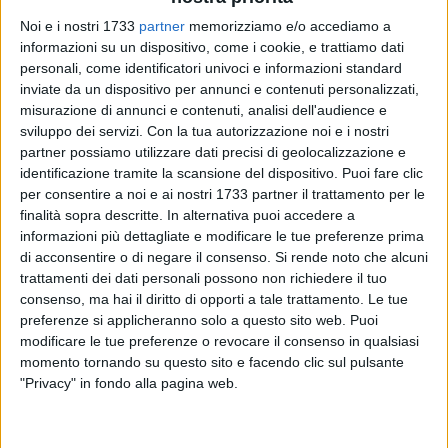
Noi e i nostri 1733
partner
memorizziamo e/o accediamo a
4
A cura di
informazioni su un dispositivo, come i cookie, e trattiamo dati
VITO TROILO
personali, come identificatori univoci e informazioni standard
inviate da un dispositivo per annunci e contenuti personalizzati,
misurazione di annunci e contenuti, analisi dell'audience e
L'equilibrio ha caratterizzato l'intero andamento del match e
sviluppo dei servizi.
Con la tua autorizzazione noi e i nostri
partner possiamo utilizzare dati precisi di geolocalizzazione e
il pareggio, tutto sommato, rispecchia quanto accaduto sul
identificazione tramite la scansione del dispositivo. Puoi fare clic
rettangolo del PalaCosmai. Il Futbol Cinco Bisceglie ha
per consentire a noi e ai nostri 1733 partner il trattamento per le
strappato un punto nella sfida con il Latiano, pretendente
finalità sopra descritte. In alternativa puoi accedere a
alla vittoria del campionato regionale di Serie C1 di futsal. I
informazioni più dettagliate e modificare le tue preferenze prima
nerazzurri di mister
Francesco Tritto
hanno offerto una
di acconsentire o di negare il consenso.
Si rende noto che alcuni
prestazione nel complesso positiva e magari, mettendoci un
trattamenti dei dati personali possono non richiedere il tuo
po' di cinismo in più e con un briciolo di fortuna, avrebbero
consenso, ma hai il diritto di opporti a tale trattamento. Le tue
preferenze si applicheranno solo a questo sito web. Puoi
potuto festeggiare una vittoria preziosa. Gli avversari di
modificare le tue preferenze o revocare il consenso in qualsiasi
turno, peraltro, si sarebbero portati al comando della
momento tornando su questo sito e facendo clic sul pulsante
classifica in caso di successo e invece restano a -2 dalla
"Privacy" in fondo alla pagina web.
coppia di testa Futsal Barletta-Futsal Andria.
Primo tempo chiuso sotto di una rete dai biscegliesi (1-2),