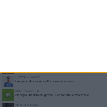
PIÙ LETTI QUESTA SETTIMANA
LUNEDÌ 3 AGOSTO
Simone Franceschi, una solida certezza per la Star Volley
Bisceglie
MERCOLEDÌ 5 AGOSTO
Il Bisceglie si rafforza con Mikel Opoola e Pierluigi Lagonigro
LUNEDÌ 3 AGOSTO
Unione, innesto per le corsie offensive: ecco Marco Antonio
Ferretti
MARTEDÌ 4 AGOSTO
Unione, in difesa arriva Francesco Lorusso
GIOVEDÌ 6 AGOSTO
Bisceglie inserito nel girone H: ecco tutte le avversarie
VENERDÌ 31 LUGLIO