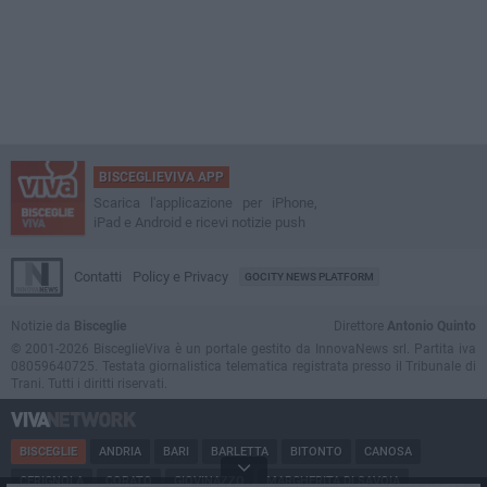
BISCEGLIEVIVA APP
Scarica l'applicazione per iPhone,
iPad e Android e ricevi notizie push
Contatti
Policy e Privacy
GOCITY NEWS PLATFORM
Notizie da
Bisceglie
Direttore
Antonio Quinto
© 2001-2026 BisceglieViva è un portale gestito da InnovaNews srl. Partita iva
08059640725. Testata giornalistica telematica registrata presso il Tribunale di
Trani. Tutti i diritti riservati.
BISCEGLIE
ANDRIA
BARI
BARLETTA
BITONTO
CANOSA
CERIGNOLA
CORATO
GIOVINAZZO
MARGHERITA DI SAVOIA