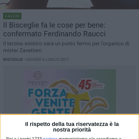
CALCIO
Il Bisceglie fa le cose per bene:
confermato Ferdinando Raucci
Il terzino sinistro sarà un punto fermo per l'organico di
mister Zavettieri
BISCEGLIE -
GIOVEDÌ 6 LUGLIO 2017
Il rispetto della tua riservatezza è la
nostra priorità
Noi e i nostri 1733
partner
memorizziamo e/o accediamo a