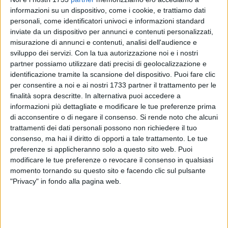
informazioni su un dispositivo, come i cookie, e trattiamo dati
personali, come identificatori univoci e informazioni standard
inviate da un dispositivo per annunci e contenuti personalizzati,
24
A cura di
misurazione di annunci e contenuti, analisi dell'audience e
VITO TROILO
sviluppo dei servizi.
Con la tua autorizzazione noi e i nostri
partner possiamo utilizzare dati precisi di geolocalizzazione e
identificazione tramite la scansione del dispositivo. Puoi fare clic
È salito a cinque il numero dei calciatori riconfermati dal
per consentire a noi e ai nostri 1733 partner il trattamento per le
Bisceglie rispetto alla trionfale annata del salto in Serie C. Il
finalità sopra descritte. In alternativa puoi accedere a
club stellato ha prolungato per altre due stagioni il contratto
informazioni più dettagliate e modificare le tue preferenze prima
di acconsentire o di negare il consenso.
Si rende noto che alcuni
col terzino sinistro Ferdinando Raucci.
trattamenti dei dati personali possono non richiedere il tuo
consenso, ma hai il diritto di opporti a tale trattamento. Le tue
Protagonista della promozione dei nerazzurri, il 20enne
preferenze si applicheranno solo a questo sito web. Puoi
napoletano ha impressionato i sostenitori biscegliesi per le
modificare le tue preferenze o revocare il consenso in qualsiasi
sue innate qualità nelle due fasi del gioco. Naturale, per il
momento tornando su questo sito e facendo clic sul pulsante
nuovo tecnico Nunzio Zavettieri, accondiscendere alle
"Privacy" in fondo alla pagina web.
intenzioni della società e del direttore sportivo Emanuele
Belviso di trattenerlo.