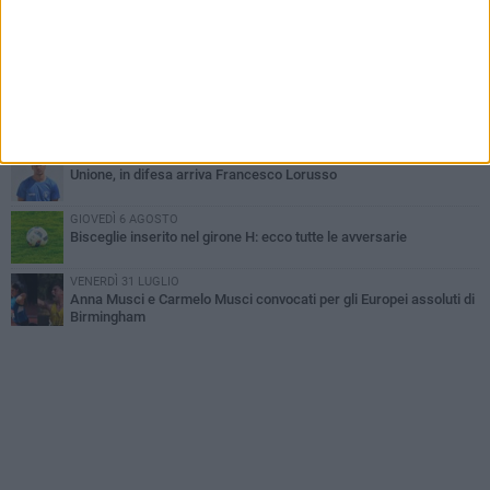
Bisceglie
MERCOLEDÌ 5 AGOSTO
Il Bisceglie si rafforza con Mikel Opoola e Pierluigi Lagonigro
LUNEDÌ 3 AGOSTO
Unione, innesto per le corsie offensive: ecco Marco Antonio
Ferretti
MARTEDÌ 4 AGOSTO
Unione, in difesa arriva Francesco Lorusso
GIOVEDÌ 6 AGOSTO
Bisceglie inserito nel girone H: ecco tutte le avversarie
VENERDÌ 31 LUGLIO
Anna Musci e Carmelo Musci convocati per gli Europei assoluti di
Birmingham