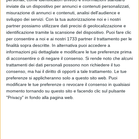
inviate da un dispositivo per annunci e contenuti personalizzati,
misurazione di annunci e contenuti, analisi dell'audience e
sviluppo dei servizi.
Con la tua autorizzazione noi e i nostri
9
partner possiamo utilizzare dati precisi di geolocalizzazione e
identificazione tramite la scansione del dispositivo. Puoi fare clic
per consentire a noi e ai nostri 1733 partner il trattamento per le
Il Bisceglie Rugby comunica la conclusione del rapporto con
finalità sopra descritte. In alternativa puoi accedere a
informazioni più dettagliate e modificare le tue preferenze prima
il tecnico Andres Gramajo e Flor Minero, responsabile del
di acconsentire o di negare il consenso.
Si rende noto che alcuni
Mini Rugby.
trattamenti dei dati personali possono non richiedere il tuo
consenso, ma hai il diritto di opporti a tale trattamento. Le tue
Ad Andres e Flor il grazie da parte del club presieduto da
preferenze si applicheranno solo a questo sito web. Puoi
Antonio Pedone per la professionalità, le competenze e la
modificare le tue preferenze o revocare il consenso in qualsiasi
passione messe a disposizione del nostro progetto nella
momento tornando su questo sito e facendo clic sul pulsante
stagione che va a concludersi proprio oggi. Grazie per quello
"Privacy" in fondo alla pagina web.
che ci avete dato ed in bocca al lupo per il vostro futuro.
8 AGOSTO 2026
Due latitanti del clan mafioso Capriati arrestati
in un casolare di Bisceglie