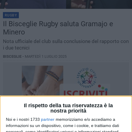
RUGBY
Il Bisceglie Rugby saluta Gramajo e
Minero
Nota ufficiale del club sulla conclusione del rapporto con
i due tecnici
BISCEGLIE -
MARTEDÌ 1 LUGLIO 2025
Il rispetto della tua riservatezza è la
nostra priorità
Noi e i nostri 1733
partner
memorizziamo e/o accediamo a
informazioni su un dispositivo, come i cookie, e trattiamo dati
personali, come identificatori univoci e informazioni standard