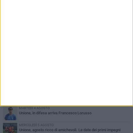
PIÙ LETTI QUESTA SETTIMANA
GIOVEDÌ 6 AGOSTO
Bisceglie inserito nel girone H: ecco tutte le avversarie
LUNEDÌ 3 AGOSTO
Simone Franceschi, una solida certezza per la Star Volley
Bisceglie
MERCOLEDÌ 5 AGOSTO
Il Bisceglie si rafforza con Mikel Opoola e Pierluigi Lagonigro
LUNEDÌ 3 AGOSTO
Unione, innesto per le corsie offensive: ecco Marco Antonio
Ferretti
MARTEDÌ 4 AGOSTO
Unione, in difesa arriva Francesco Lorusso
MERCOLEDÌ 5 AGOSTO
Unione, agosto ricco di amichevoli. Le date dei primi impegni