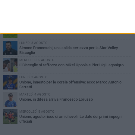
PIÙ LETTI QUESTA SETTIMANA
GIOVEDÌ 6 AGOSTO
Bisceglie inserito nel girone H: ecco tutte le avversarie
LUNEDÌ 3 AGOSTO
Simone Franceschi, una solida certezza per la Star Volley
Bisceglie
MERCOLEDÌ 5 AGOSTO
Il Bisceglie si rafforza con Mikel Opoola e Pierluigi Lagonigro
LUNEDÌ 3 AGOSTO
Unione, innesto per le corsie offensive: ecco Marco Antonio
Ferretti
MARTEDÌ 4 AGOSTO
Unione, in difesa arriva Francesco Lorusso
MERCOLEDÌ 5 AGOSTO
Unione, agosto ricco di amichevoli. Le date dei primi impegni
ufficiali