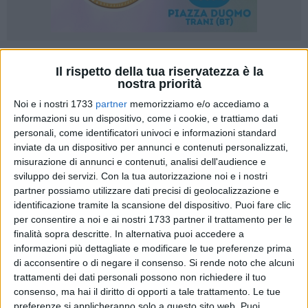
38
A cura di
Il rispetto della tua riservatezza è la
SERENA DE MUSSO
nostra priorità
Noi e i nostri 1733
partner
memorizziamo e/o accediamo a
informazioni su un dispositivo, come i cookie, e trattiamo dati
Un
3-0 utilissimo
per tutelare la posizione in classifica. Gara
personali, come identificatori univoci e informazioni standard
perfetta per le biscegliesi di
Sportilia Volley
che si sono
inviate da un dispositivo per annunci e contenuti personalizzati,
imposte sulle avversarie dell'Antonelli volley nella 16ª
misurazione di annunci e contenuti, analisi dell'audience e
giornata di Campionato di serie D, girone A. Tre set
sviluppo dei servizi.
Con la tua autorizzazione noi e i nostri
partner possiamo utilizzare dati precisi di geolocalizzazione e
equilibrati per le ragazze di Nuzzi, che hanno tenuto le redini
identificazione tramite la scansione del dispositivo. Puoi fare clic
del gioco per tutta la partita. Giornata storta invece per
per consentire a noi e ai nostri 1733 partner il trattamento per le
l'Altamura, sconfitto 3-0 dal Nelly volley, che inizia a vacillare
finalità sopra descritte. In alternativa puoi accedere a
nell'inseguimento in classifica della compagine biancoblù.
informazioni più dettagliate e modificare le tue preferenze prima
di acconsentire o di negare il consenso.
Si rende noto che alcuni
Ha comandato fin da subito Sportilia, con un avvio
25-15
nel
trattamenti dei dati personali possono non richiedere il tuo
primo set carico di intensità, per poi riconfermare il
consenso, ma hai il diritto di opporti a tale trattamento. Le tue
preferenze si applicheranno solo a questo sito web. Puoi
successo, portandosi avanti anche nel secondo gioco