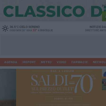
PI
36.5
°C
CIELO SERENO
NOTIZIE D
33°
OGGI MIN
26°
MAX
A
BISCEGLIE
DIRETTORE
ANTO
AGENDA
IREPORT
METEO
VIDEO
FARMACIE
NECROL