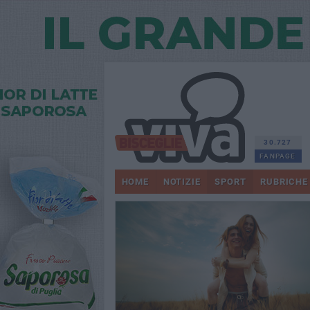
30.727
FANPAGE
HOME
NOTIZIE
SPORT
RUBRICHE