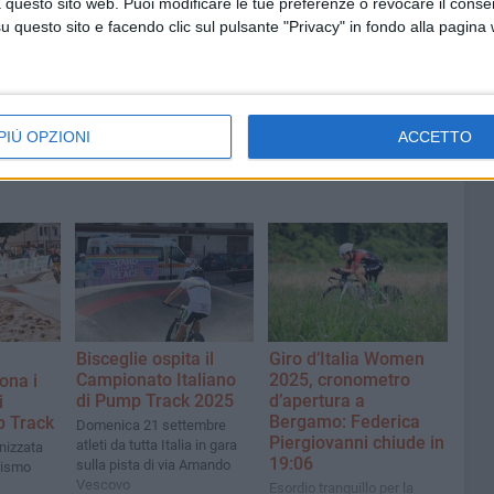
ziative
 questo sito web. Puoi modificare le tue preferenze o revocare il conse
Incendio in un appartamento di
viale Calace, evacuate due
questo sito e facendo clic sul pulsante "Privacy" in fondo alla pagina
famiglie
PIÙ OPZIONI
ACCETTO
Bisceglie ospita il
Giro d’Italia Women
Campionato Italiano
2025, cronometro
ona i
di Pump Track 2025
d’apertura a
i
Bergamo: Federica
p Track
Domenica 21 settembre
Piergiovanni chiude in
atleti da tutta Italia in gara
nizzata
19:06
sulla pista di via Amando
lismo
Vescovo
Esordio tranquillo per la