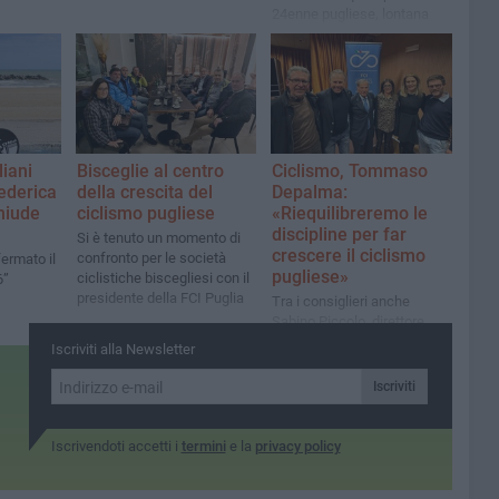
24enne pugliese, lontana
dalle prime ma determinata
a crescere giorno dopo
giorno
liani
Bisceglie al centro
Ciclismo, Tommaso
ederica
della crescita del
Depalma:
hiude
ciclismo pugliese
«Riequilibreremo le
discipline per far
Si è tenuto un momento di
crescere il ciclismo
confronto per le società
ermato il
pugliese»
ciclistiche biscegliesi con il
6”
presidente della FCI Puglia
Tra i consiglieri anche
Sabino Piccolo, direttore
sportivo della “Gaetano
Iscriviti alla Newsletter
Cavallaro” di Bisceglie
Iscriviti
Iscrivendoti accetti i
termini
e la
privacy policy