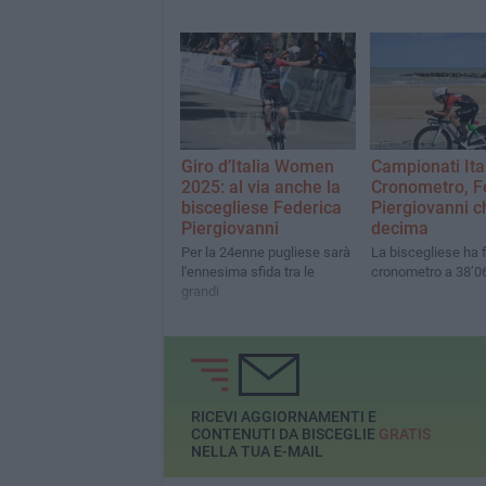
Giro d’Italia Women
Campionati Ita
2025: al via anche la
Cronometro, F
biscegliese Federica
Piergiovanni c
Piergiovanni
decima
Per la 24enne pugliese sarà
La biscegliese ha f
l'ennesima sfida tra le
cronometro a 38’0
grandi
RICEVI AGGIORNAMENTI E
CONTENUTI DA BISCEGLIE
GRATIS
NELLA TUA E-MAIL