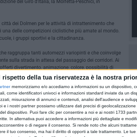
zione del Giro d'Italia, la Molfetta-Peschici, in
 città dei Dolmen per le attività di intrattenimento che
i una delle competizioni ciclistiche più amate al mondo.
ole, i gruppi sportivi e la cittadinanza.
he raggruppa tanti automezzi variopinti e che coinvolge
nte sulla strada in attesa del passaggio dei corridori. Ai
offerti divertimento, animazione, colore, possibilità di
 sponsor del Giro d'Italia. La Carovana arriverà in piazza
l rispetto della tua riservatezza è la nostra prior
e sosterà per circa 30 minuti.
artner
memorizziamo e/o accediamo a informazioni su un dispositivo, c
ali, come identificatori univoci e informazioni standard inviate da un di
a chiusura delle scuole di ogni ordine e grado sul
zzati, misurazione di annunci e contenuti, analisi dell'audience e svilupp
abato 13 maggio.
i e i nostri partner possiamo utilizzare dati precisi di geolocalizzazione 
del dispositivo. Puoi fare clic per consentire a noi e ai nostri 1733 partn
critte. In alternativa puoi accedere a informazioni più dettagliate e modif
acconsentire o di negare il consenso.
Si rende noto che alcuni trattamen
e il tuo consenso, ma hai il diritto di opporti a tale trattamento. Le tue
9 AGOSTO 2026