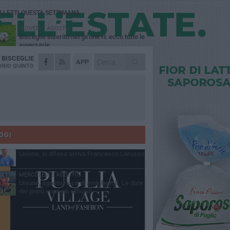
Ù LETTI QUESTA SETTIMANA
GIOVEDÌ 6 AGOSTO
Bisceglie inserito nel girone H: ecco tutte le
avversarie
A
BISCEGLIE
LUNEDÌ 3 AGOSTO
APP
Simone Franceschi, una solida certezza
NIO QUINTO
per la Star Volley Bisceglie
MERCOLEDÌ 5 AGOSTO
Il Bisceglie si rafforza con Mikel Opoola e
Pierluigi Lagonigro
LUNEDÌ 3 AGOSTO
Unione, innesto per le corsie offensive:
ecco Marco Antonio Ferretti
OGI
MARTEDÌ 4 AGOSTO
Unione, in difesa arriva Francesco Lorusso
MERCOLEDÌ 5 AGOSTO
Unione, agosto ricco di amichevoli. Le date
dei primi impegni ufficiali