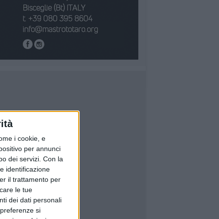
ità
ome i cookie, e
spositivo per annunci
o dei servizi.
Con la
e identificazione
er il trattamento per
icare le tue
ti dei dati personali
 preferenze si