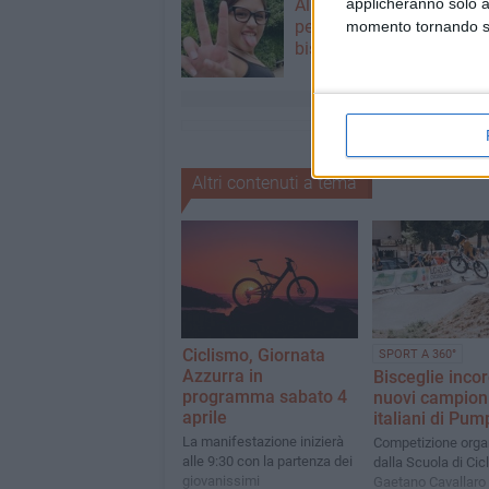
Alicia Amoruso, nuove ini
applicheranno solo a
per ricordare la 12enne
momento tornando su 
biscegliese
Altri contenuti a tema
Ciclismo, Giornata
SPORT A 360°
Azzurra in
Bisceglie incor
programma sabato 4
nuovi campion
aprile
italiani di Pum
La manifestazione inizierà
Competizione orga
alle 9:30 con la partenza dei
dalla Scuola di Cic
giovanissimi
Gaetano Cavallaro