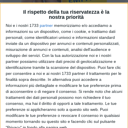
Il rispetto della tua riservatezza è la
nostra priorità
Noi e i nostri 1733
partner
memorizziamo e/o accediamo a
3
A cura di
informazioni su un dispositivo, come i cookie, e trattiamo dati
VITO TROILO
personali, come identificatori univoci e informazioni standard
inviate da un dispositivo per annunci e contenuti personalizzati,
misurazione di annunci e contenuti, analisi dell'audience e
Una sfida che potrebbe rivelarsi decisiva per l'esito della
sviluppo dei servizi.
Con la tua autorizzazione noi e i nostri
stagione, preparata con grandissima intensità e attenzione.
partner possiamo utilizzare dati precisi di geolocalizzazione e
identificazione tramite la scansione del dispositivo. Puoi fare clic
La Star Volley Bisceglie sarà di scena sul parquet della
per consentire a noi e ai nostri 1733 partner il trattamento per le
tensostruttura di via Aldo Moro a Castellaneta per il
finalità sopra descritte. In alternativa puoi accedere a
confronto del quarto turno nel raggruppamento playoff 3 del
informazioni più dettagliate e modificare le tue preferenze prima
torneo di Serie C femminile di pallavolo.
di acconsentire o di negare il consenso.
Si rende noto che alcuni
trattamenti dei dati personali possono non richiedere il tuo
Tanta voglia di vincere
, per riscattare innanzitutto lo stop
consenso, ma hai il diritto di opporti a tale trattamento. Le tue
patito (seppure al tie-break) nella sfida d'andata al
preferenze si applicheranno solo a questo sito web. Puoi
modificare le tue preferenze o revocare il consenso in qualsiasi
PalaDolmen ed effettuare l'agognato sorpasso in classifica
momento tornando su questo sito e facendo clic sul pulsante
ai danni delle avversarie di turno. Le nerofucsia hanno solo
"Privacy" in fondo alla pagina web.