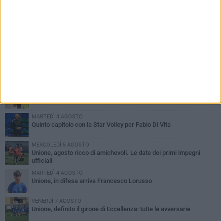
PIÙ LETTI QUESTA SETTIMANA
GIOVEDÌ 6 AGOSTO
Bisceglie inserito nel girone H: ecco tutte le avversarie
MERCOLEDÌ 5 AGOSTO
Il Bisceglie si rafforza con Mikel Opoola e Pierluigi Lagonigro
MARTEDÌ 4 AGOSTO
Quinto capitolo con la Star Volley per Fabio Di Vita
MERCOLEDÌ 5 AGOSTO
Unione, agosto ricco di amichevoli. Le date dei primi impegni
ufficiali
MARTEDÌ 4 AGOSTO
Unione, in difesa arriva Francesco Lorusso
VENERDÌ 7 AGOSTO
Unione, definito il girone di Eccellenza: tutte le avversarie