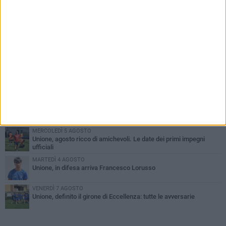
PIÙ LETTI QUESTA SETTIMANA
GIOVEDÌ 6 AGOSTO
Bisceglie inserito nel girone H: ecco tutte le avversarie
MERCOLEDÌ 5 AGOSTO
Il Bisceglie si rafforza con Mikel Opoola e Pierluigi Lagonigro
MARTEDÌ 4 AGOSTO
Quinto capitolo con la Star Volley per Fabio Di Vita
MERCOLEDÌ 5 AGOSTO
Unione, agosto ricco di amichevoli. Le date dei primi impegni
ufficiali
MARTEDÌ 4 AGOSTO
Unione, in difesa arriva Francesco Lorusso
VENERDÌ 7 AGOSTO
Unione, definito il girone di Eccellenza: tutte le avversarie