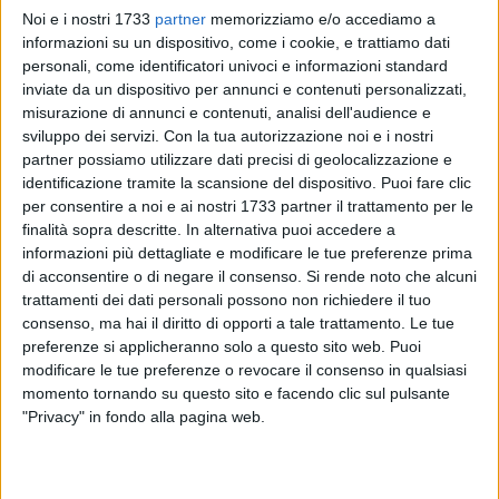
Noi e i nostri 1733
partner
memorizziamo e/o accediamo a
informazioni su un dispositivo, come i cookie, e trattiamo dati
7
A cura di
personali, come identificatori univoci e informazioni standard
VITO TROILO
inviate da un dispositivo per annunci e contenuti personalizzati,
misurazione di annunci e contenuti, analisi dell'audience e
sviluppo dei servizi.
Con la tua autorizzazione noi e i nostri
Fipav Puglia ha reso nota la ripartizione in gironi delle 26
partner possiamo utilizzare dati precisi di geolocalizzazione e
compagini che prenderanno parte al campionato nazionale
identificazione tramite la scansione del dispositivo. Puoi fare clic
di primo livello di Serie C. La
Star Volley Bisceglie
è stata
per consentire a noi e ai nostri 1733 partner il trattamento per le
inserita nel raggruppamento A, che sarà formato in totale da
finalità sopra descritte. In alternativa puoi accedere a
informazioni più dettagliate e modificare le tue preferenze prima
9 squadre. Il team guidato da coach
Maggialetti
affronterà
di acconsentire o di negare il consenso.
Si rende noto che alcuni
perciò Adria Bari, Pallavolo Cerignola, Pm Volley Potenza,
trattamenti dei dati personali possono non richiedere il tuo
Amatori Bari, Asem Bari, Dinamo Molfetta, Pianeta Sport
consenso, ma hai il diritto di opporti a tale trattamento. Le tue
Bitetto e Polis Corato. Il gruppo B sarà composto da 8
preferenze si applicheranno solo a questo sito web. Puoi
compagini, il girone C da 9.
modificare le tue preferenze o revocare il consenso in qualsiasi
momento tornando su questo sito e facendo clic sul pulsante
Fissata anche la data di inizio del torneo:
Haliti
e compagne
"Privacy" in fondo alla pagina web.
debutteranno nel primo fine settimana di novembre (tra
sabato 6 e domenica 7). Previste, per i gruppi A e C, 18
giornate di regular season con 16 gare e due turni di riposo.