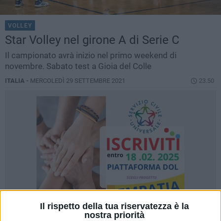
VOLLEY
Star Volley nel girone A di Serie C
Il campionato avrà inizio nel primo weekend di
novembre. Sabato test a Gioia del Colle
ITALIA -
MERCOLEDÌ 29 SETTEMBRE 2021
23.50
Il rispetto della tua riservatezza è la
nostra priorità