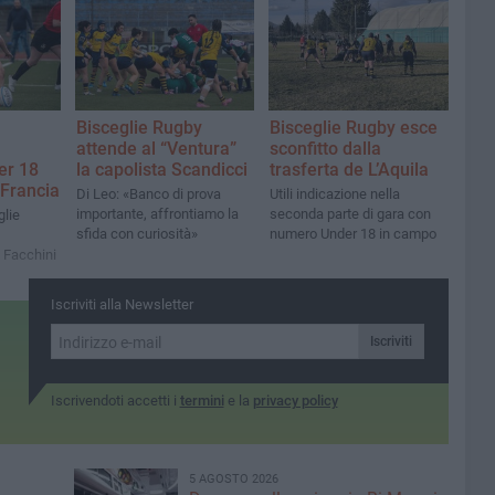
Bisceglie Rugby
Bisceglie Rugby esce
attende al “Ventura”
sconfitto dalla
er 18
la capolista Scandicci
trasferta de L’Aquila
 Francia
Di Leo: «Banco di prova
Utili indicazione nella
importante, affrontiamo la
seconda parte di gara con
glie
sfida con curiosità»
numero Under 18 in campo
 Facchini
Iscriviti alla Newsletter
Iscriviti
Iscrivendoti accetti i
termini
e la
privacy policy
5 AGOSTO 2026