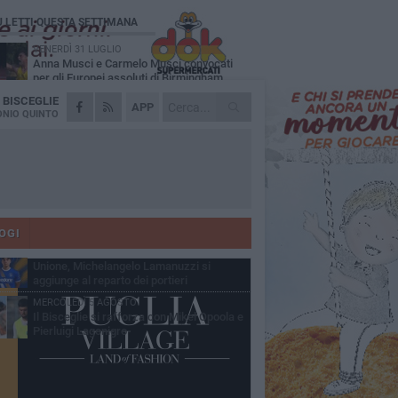
Ù LETTI QUESTA SETTIMANA
VENERDÌ 31 LUGLIO
Anna Musci e Carmelo Musci convocati
per gli Europei assoluti di Birmingham
A
BISCEGLIE
LUNEDÌ 3 AGOSTO
APP
Simone Franceschi, una solida certezza
NIO QUINTO
per la Star Volley Bisceglie
LUNEDÌ 3 AGOSTO
Unione, innesto per le corsie offensive:
ecco Marco Antonio Ferretti
MARTEDÌ 4 AGOSTO
Unione, in difesa arriva Francesco Lorusso
OGI
SABATO 1 AGOSTO
Unione, Michelangelo Lamanuzzi si
aggiunge al reparto dei portieri
MERCOLEDÌ 5 AGOSTO
Il Bisceglie si rafforza con Mikel Opoola e
Pierluigi Lagonigro