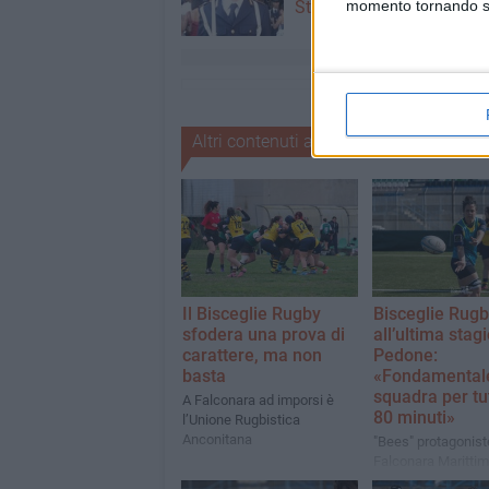
Stato
momento tornando su 
Altri contenuti a tema
Il Bisceglie Rugby
Bisceglie Rug
sfodera una prova di
all’ultima stag
carattere, ma non
Pedone:
basta
«Fondamentale
squadra per tut
A Falconara ad imporsi è
80 minuti»
l’Unione Rugbistica
Anconitana
"Bees" protagonist
Falconara Marittim
l’Unione Rugbistic