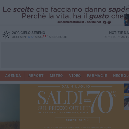
PI
26
°C
CIELO SERENO
NOTIZIE D
35°
OGGI MIN
25.5°
MAX
A
BISCEGLIE
DIRETTORE
ANTO
AGENDA
IREPORT
METEO
VIDEO
FARMACIE
NECROL