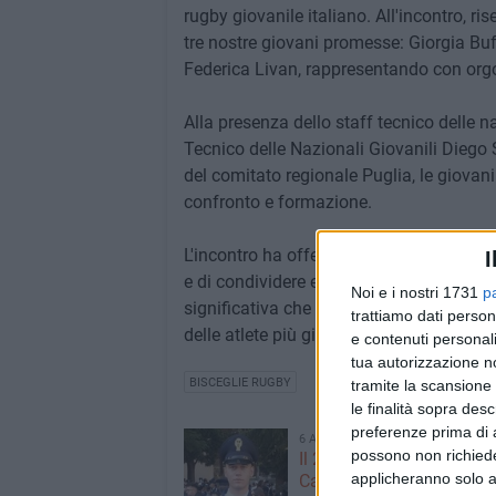
rugby giovanile italiano. All'incontro, ri
tre nostre giovani promesse: Giorgia Bufa
Federica Livan, rappresentando con orgog
Alla presenza dello staff tecnico delle 
Tecnico delle Nazionali Giovanili Diego 
del comitato regionale Puglia, le giovan
confronto e formazione.
L'incontro ha offerto alle atlete l'occasi
I
e di condividere esperienze utili per la l
Noi e i nostri 1731
p
significativa che conferma l'impegno dell
trattiamo dati person
delle atlete più giovani, ponendo le basi
e contenuti personali
tua autorizzazione no
BISCEGLIE RUGBY
tramite la scansione 
le finalità sopra des
preferenze prima di 
6 AGOSTO 2026
possono non richieder
Il 20enne biscegliese Do
applicheranno solo a
Caprioli entra nella Polizi