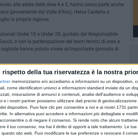
servato alle atlete delle Aree 4 e 5, hanno preso parte anche
no (proveniente dal Valle d'Itria), Helsa Cardella e
lio la propria regione.
nazionali Under 18 e Under 20, guidato dal Responsabile
Saccà, e con la partecipazione dei team tecnici di area e
i rugbiste hanno potuto vivere un'importante giornata di
one di misurarsi con un alto livello di preparazione tecnica
l rispetto della tua riservatezza è la nostra prior
oro crescita sportiva e personale. Un'esperienza
artner
memorizziamo e/o accediamo a informazioni su un dispositivo, c
a Federazione nel valorizzare il talento e la dedizione
ali, come identificatori univoci e informazioni standard inviate da un di
 per il loro futuro nel panorama nazionale.
zzati, misurazione di annunci e contenuti, analisi dell'audience e svilupp
i e i nostri partner possiamo utilizzare dati precisi di geolocalizzazione 
del dispositivo. Puoi fare clic per consentire a noi e ai nostri 1731 partn
critte. In alternativa puoi accedere a informazioni più dettagliate e modif
acconsentire o di negare il consenso.
Si rende noto che alcuni trattamen
6 AGOSTO 2026
e il tuo consenso, ma hai il diritto di opporti a tale trattamento. Le tue
menico
L'Unione allunga il roster con i
 questo sito web. Puoi modificare le tue preferenze o revocare il conse
a di
2009 Andrea Torchetti,