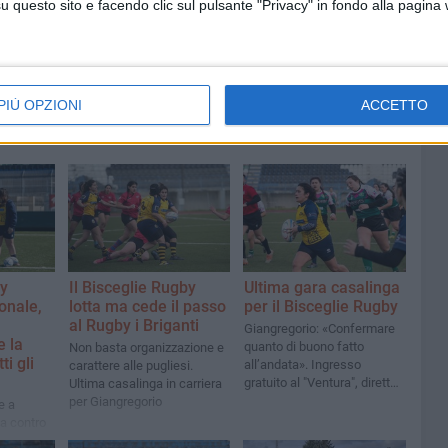
questo sito e facendo clic sul pulsante "Privacy" in fondo alla pagina
Alessandro La Notte e Marco
Zitoli
PIÙ OPZIONI
ACCETTO
by
Il Bisceglie Rugby
Ultima gara casalinga
ionale,
lotta ma cede il passo
per il Bisceglie Rugby
al Rugby i Briganti
Giangregorio: «Confermare
 la
quanto di buono fatto
Non basta organizzazione e
ti gli
all’andata». Ingresso
carattere alle pugliesi.
gratuito al "Ventura", diretta
Ultima casalinga in carriera
sulla streaming sul canale
per Giangregorio
e a
YouTube del club
a contro
a