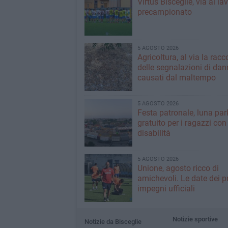
Virtus Bisceglie, via al la
precampionato
5 AGOSTO 2026
Agricoltura, al via la racc
delle segnalazioni di dan
causati dal maltempo
5 AGOSTO 2026
Festa patronale, luna par
gratuito per i ragazzi con
disabilità
5 AGOSTO 2026
Unione, agosto ricco di
amichevoli. Le date dei p
impegni ufficiali
Notizie sportive
Notizie da Bisceglie