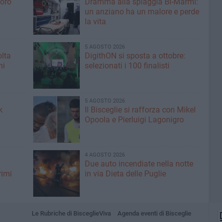
voro
Dramma alla spiaggia Bi-Marmi:
un anziano ha un malore e perde
la vita
5 AGOSTO 2026
olta
DigithON si sposta a ottobre:
ni
selezionati i 100 finalisti
5 AGOSTO 2026
k
Il Bisceglie si rafforza con Mikel
Opoola e Pierluigi Lagonigro
4 AGOSTO 2026
Due auto incendiate nella notte
rimi
in via Dieta delle Puglie
Le Rubriche di BisceglieViva
Agenda eventi di Bisceglie