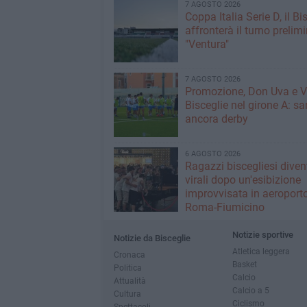
7 AGOSTO 2026
Coppa Italia Serie D, il Bi
affronterà il turno prelimi
"Ventura"
7 AGOSTO 2026
Promozione, Don Uva e V
Bisceglie nel girone A: sa
ancora derby
6 AGOSTO 2026
Ragazzi biscegliesi dive
virali dopo un'esibizione
improvvisata in aeroport
Roma-Fiumicino
Notizie sportive
Notizie da Bisceglie
Atletica leggera
Cronaca
Basket
Politica
Calcio
Attualità
Calcio a 5
Cultura
Ciclismo
Spettacoli