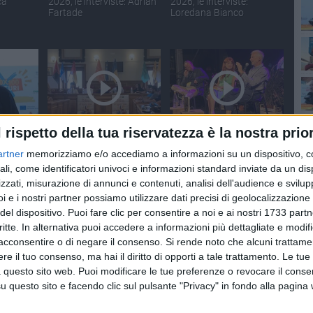
ca"
2026, le interviste: Adrian
2026, le interviste:
Fartade
Loredana Bianco
l rispetto della tua riservatezza è la nostra prior
ECONDI
SOCIAL VIDEO
2 MINUTI
SOCIAL VIDEO
2 MINUTI
edizione
Palio della Quercia 2026:
L'intervista a Stefano
artner
memorizziamo e/o accediamo a informazioni su un dispositivo, c
:
tutte le novità
Vicari ed Enrico Galiano
ali, come identificatori univoci e informazioni standard inviate da un di
a
zzati, misurazione di annunci e contenuti, analisi dell'audience e svilupp
i e i nostri partner possiamo utilizzare dati precisi di geolocalizzazione 
del dispositivo. Puoi fare clic per consentire a noi e ai nostri 1733 partn
critte. In alternativa puoi accedere a informazioni più dettagliate e modif
acconsentire o di negare il consenso.
Si rende noto che alcuni trattamen
e il tuo consenso, ma hai il diritto di opporti a tale trattamento. Le tue
 questo sito web. Puoi modificare le tue preferenze o revocare il conse
questo sito e facendo clic sul pulsante "Privacy" in fondo alla pagina
NUTI
SOCIAL VIDEO
2 MINUTI
SOCIAL VIDEO
2 MINUTI
, i
Festa della Bandiera Blu:
Nina Gigante presenta