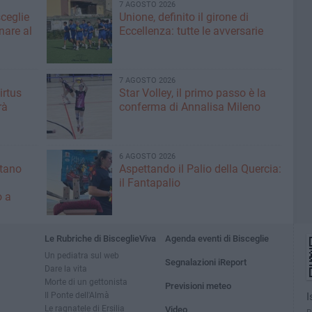
7 AGOSTO 2026
sceglie
Unione, definito il girone di
nare al
Eccellenza: tutte le avversarie
7 AGOSTO 2026
irtus
Star Volley, il primo passo è la
rà
conferma di Annalisa Mileno
6 AGOSTO 2026
ntano
Aspettando il Palio della Quercia:
il Fantapalio
o a
Le Rubriche di BisceglieViva
Agenda eventi di Bisceglie
Un pediatra sul web
Segnalazioni iReport
Dare la vita
Morte di un gettonista
Previsioni meteo
Il Ponte dell'Almà
I
Le ragnatele di Ersilia
Video