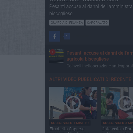
Pesanti accuse ai danni dell'amministrato
biscegliese.
GUARDIA DI FINANZA
CAPORALATO
1
CONDIVISIONE
1
Pesanti accuse ai danni dell'amm
agricola biscegliese
Coinvolti nell'operazione anticapora
ALTRI VIDEO PUBBLICATI DI RECENTE
SOCIAL VIDEO
1 MINUTO
SOCIAL VIDEO
3 MI
Elisabetta Capurso
L'intervista a Dor