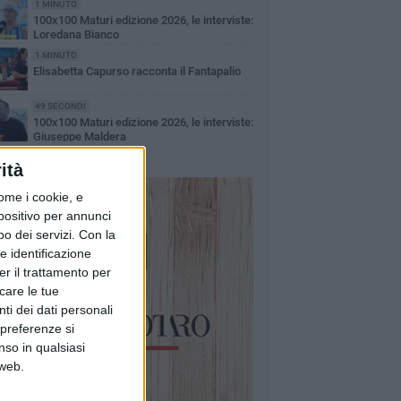
1 MINUTO
100x100 Maturi edizione 2026, le interviste:
Loredana Bianco
1 MINUTO
Elisabetta Capurso racconta il Fantapalio
49 SECONDI
100x100 Maturi edizione 2026, le interviste:
Giuseppe Maldera
ità
ome i cookie, e
spositivo per annunci
o dei servizi.
Con la
e identificazione
er il trattamento per
icare le tue
ti dei dati personali
 preferenze si
nso in qualsiasi
 web.