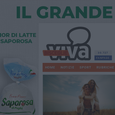
30.727
FANPAGE
HOME
NOTIZIE
SPORT
RUBRICHE