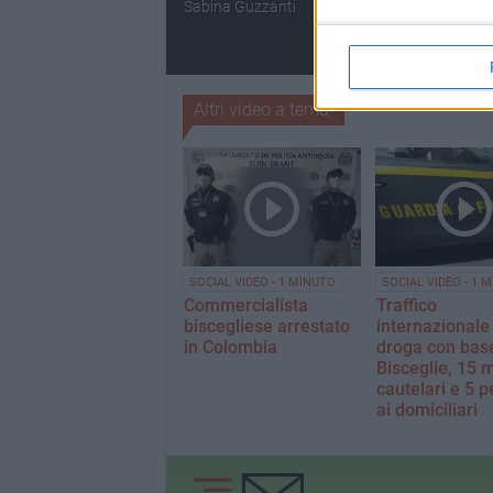
Sabina Guzzanti
finalisti del prem
Megamark fanno
Bisceglie
Altri video a tema
SOCIAL VIDEO - 1 MINUTO
SOCIAL VIDEO - 1 
Commercialista
Traffico
biscegliese arrestato
internazionale 
in Colombia
droga con bas
Bisceglie, 15 
cautelari e 5 
ai domiciliari