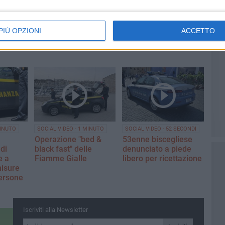
io
LE INTERVISTE
"Supernova" alle Vecchie
 tappa a
Segherie Mastrototaro
PIÙ OPZIONI
ACCETTO
MINUTO
SOCIAL VIDEO - 1 MINUTO
SOCIAL VIDEO - 52 SECONDI
Operazione "bed &
53enne biscegliese
di
black fast" delle
denunciato a piede
e a
Fiamme Gialle
libero per ricettazione
misure
persone
Iscriviti alla Newsletter