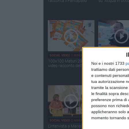
racconta il Fantapalio
su "Acqua in boc
I
SOCIAL VIDEO
1 MINUTO
SOCIAL VIDEO
49 S
100x100 Maturi 2026: il
100x100 Maturi 
Noi e i nostri 1733
p
video racconto dell'evento
2026, le interviste
trattiamo dati person
Giuseppe Malder
e contenuti personali
tua autorizzazione no
tramite la scansione 
le finalità sopra des
preferenze prima di 
possono non richieder
applicheranno solo a
momento tornando su 
SOCIAL VIDEO
2 MINUTI
SOCIAL VIDEO
2 MI
L'intervista a Mario Tozzi e
Rassegna 42Gradi