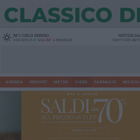
38
°C
CIELO SERENO
NOTIZIE D
34°
OGGI MIN
25.5°
MAX
A
BISCEGLIE
DIRETTORE
ANTO
AGENDA
IREPORT
METEO
VIDEO
FARMACIE
NECROL