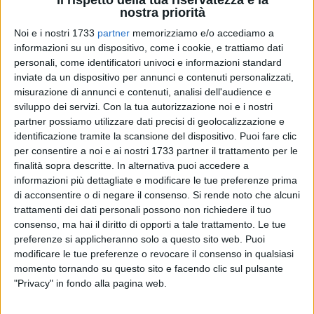
nostra priorità
Noi e i nostri 1733
partner
memorizziamo e/o accediamo a
informazioni su un dispositivo, come i cookie, e trattiamo dati
personali, come identificatori univoci e informazioni standard
inviate da un dispositivo per annunci e contenuti personalizzati,
misurazione di annunci e contenuti, analisi dell'audience e
ALTRI VIDEO PUBBLICATI DI RECENTE
sviluppo dei servizi.
Con la tua autorizzazione noi e i nostri
partner possiamo utilizzare dati precisi di geolocalizzazione e
identificazione tramite la scansione del dispositivo. Puoi fare clic
per consentire a noi e ai nostri 1733 partner il trattamento per le
finalità sopra descritte. In alternativa puoi accedere a
informazioni più dettagliate e modificare le tue preferenze prima
di acconsentire o di negare il consenso.
Si rende noto che alcuni
trattamenti dei dati personali possono non richiedere il tuo
consenso, ma hai il diritto di opporti a tale trattamento. Le tue
SOCIAL VIDEO
1 MINUTO
SOCIAL VIDEO
3 MINUTI
preferenze si applicheranno solo a questo sito web. Puoi
Elisabetta Capurso racconta il
L'intervista a Dora Farina su
Fantapalio
"Acqua in bocca"
modificare le tue preferenze o revocare il consenso in qualsiasi
momento tornando su questo sito e facendo clic sul pulsante
"Privacy" in fondo alla pagina web.