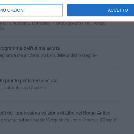
PIÙ OPZIONI
ACCETTO
erza serata di Libri nel Borgo Antico
ra della rassegna. Domenica in largo Castello Fitto, Perego,
lio
l programma dell'ultima serata
egnativa ma anche la più bella delle undici rassegne»
tto pronto per la terza serata
li autori in largo Castello
iti dell'undicesima edizione di Libri nel Borgo Antico
se presenterà il suo saggio "Gregorio Palamas, Crocevia d'Oriente"