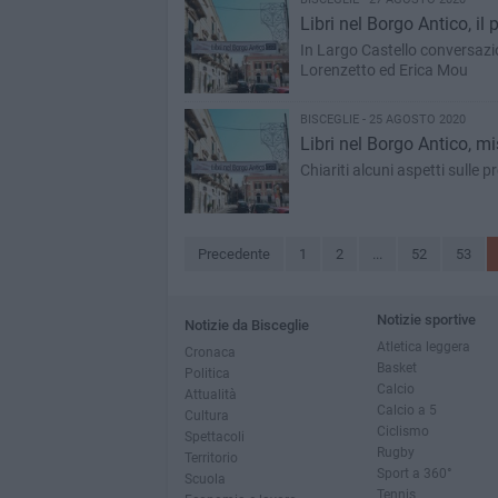
Libri nel Borgo Antico, i
In Largo Castello conversaz
Lorenzetto ed Erica Mou
BISCEGLIE - 25 AGOSTO 2020
Libri nel Borgo Antico, mis
Chiariti alcuni aspetti sulle 
Precedente
1
2
...
52
53
Notizie sportive
Notizie da Bisceglie
Atletica leggera
Cronaca
Basket
Politica
Calcio
Attualità
Calcio a 5
Cultura
Ciclismo
Spettacoli
Rugby
Territorio
Sport a 360°
Scuola
Tennis