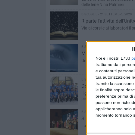
delle Iene Nina Palmieri
BISCEGLIE - 21 SETTEMBRE 2020
Riparte l'attività dell'Unitr
Via ai corsi e ai laboratori il
BISCEGLIE - 4 SETTEMBRE 2020
I
Mendico
Noi e i nostri 1733
p
Una lirica di Natale Buonaro
trattiamo dati person
e contenuti personali
tua autorizzazione no
BISCEGLIE - 2 SETTEMBRE 2020
tramite la scansione 
Doppio appuntamento con
le finalità sopra des
Il gruppo formato da soli otto
preferenze prima di 
programma a Giovinazzo e M
possono non richieder
applicheranno solo a
BISCEGLIE - 31 AGOSTO 2020
momento tornando su 
Si chiude in bellezza l’un
La manifestazione si confer