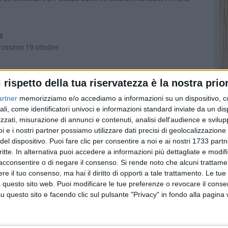
e
 prossimo 19 ottobre
l rispetto della tua riservatezza è la nostra prior
artner
memorizziamo e/o accediamo a informazioni su un dispositivo, c
ta
ali, come identificatori univoci e informazioni standard inviate da un di
zzati, misurazione di annunci e contenuti, analisi dell'audience e svilupp
i e i nostri partner possiamo utilizzare dati precisi di geolocalizzazione 
del dispositivo. Puoi fare clic per consentire a noi e ai nostri 1733 partn
 la musica del brass ensemble "Il cenacolo"
critte. In alternativa puoi accedere a informazioni più dettagliate e modif
ni si esibirà nel corso della Notte bianca della poesia, in
acconsentire o di negare il consenso.
Si rende noto che alcuni trattamen
olfetta
e il tuo consenso, ma hai il diritto di opporti a tale trattamento. Le tue
 questo sito web. Puoi modificare le tue preferenze o revocare il conse
questo sito e facendo clic sul pulsante "Privacy" in fondo alla pagina
dicesima edizione di Libri nel Borgo Antico
ma un successo anche nell’ultima serata