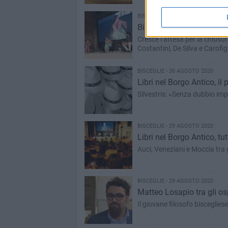
BISCEGLIE - 30 AGOSTO 2020
Bilancio positivo per la t
Cresce l’attesa per la chiusu
Costantini, De Silva e Carofig
BISCEGLIE - 30 AGOSTO 2020
Libri nel Borgo Antico, i
Silvestris: «Senza dubbio imp
BISCEGLIE - 29 AGOSTO 2020
Libri nel Borgo Antico, tu
Auci, Veneziani e Moccia tra g
BISCEGLIE - 29 AGOSTO 2020
Matteo Losapio tra gli osp
Il giovane filosofo bisceglie