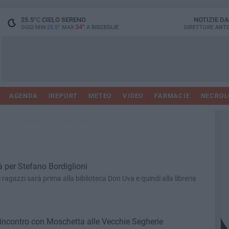
25.5
°C
CIELO SERENO
NOTIZIE D
34°
OGGI MIN
25.5°
MAX
A
BISCEGLIE
DIRETTORE
ANTO
AGENDA
IREPORT
METEO
VIDEO
FARMACIE
NECROL
 per Stefano Bordiglioni
e ragazzi sarà prima alla biblioteca Don Uva e quindi alla libreria
'incontro con Moschetta alle Vecchie Segherie