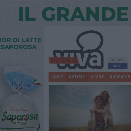
30.727
FANPAGE
HOME
NOTIZIE
SPORT
RUBRICHE