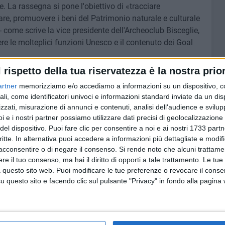
. La rassegna si pone l'obiettivo di «tracciare
re, promuovere i beni del Patrimonio naturale e culturale
 come scrive la vice presidente dell'Archeoclub Bisceglie,
re le molteplici funzioni Unesco e il contenuto dei Goal
l rispetto della tua riservatezza è la nostra prior
 d'apertura con la lettura del
Preambolo dell'Atto
artner
memorizziamo e/o accediamo a informazioni su un dispositivo, c
on l'intervento di Pina Catino, della professoressa Alina
ali, come identificatori univoci e informazioni standard inviate da un di
oclub sede di Molfetta e del Dott. Vito Totorizzo,
zzati, misurazione di annunci e contenuti, analisi dell'audience e svilupp
ri. A seguire i saluti del sindaco
Angelantonio Angarano
i e i nostri partner possiamo utilizzare dati precisi di geolocalizzazione 
ommaso Minervini
. Tra gli interventi spicca per
del dispositivo. Puoi fare clic per consentire a noi e ai nostri 1733 partn
nale SIGEA APS, il geologo
Salvatore Valletta
nonché
critte. In alternativa puoi accedere a informazioni più dettagliate e modif
acconsentire o di negare il consenso.
Si rende noto che alcuni trattamen
rra e Sviluppo Sostenibile del Club per l'Unesco di
e il tuo consenso, ma hai il diritto di opporti a tale trattamento. Le tue
 questo sito web. Puoi modificare le tue preferenze o revocare il conse
questo sito e facendo clic sul pulsante "Privacy" in fondo alla pagina
 libro "
Cronache marinare dell'Adriatico
- Avventure e
di
Pasquale Trizio
che dialogherà con Antonio Ciccolella
tazione sarà affiancata dalla proposta della visita alla
are
", sita nel polo museale molfettese dedicato alla