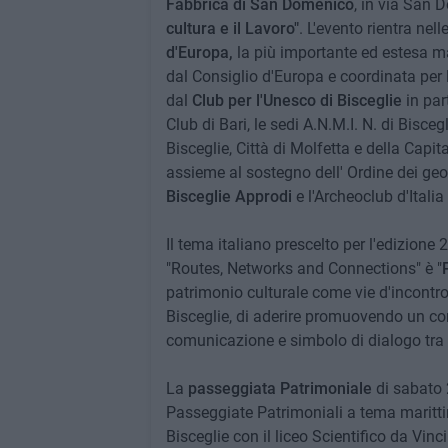
Fabbrica di San Domenico
, in via San 
cultura e il Lavoro"
. L'evento rientra nell
d'Europa,
la più
importante ed estesa ma
dal Consiglio d'Europa e coordinata per l'
dal
Club per l'Unesco di Bisceglie
in par
Club di Bari, le sedi A.N.M.I. N. di Bisceg
Bisceglie, Città di Molfetta e della Capit
assieme al sostegno dell' Ordine dei geol
Bisceglie Approdi
e l'Archeoclub d'Italia
Il tema italiano prescelto per l'edizione
"Routes, Networks and Connections" è "
patrimonio culturale come vie d'incontro
Bisceglie, di aderire promuovendo un co
comunicazione e simbolo di dialogo tra 
La
passeggiata Patrimoniale
di sabato 
Passeggiate Patrimoniali a tema marittim
Bisceglie con il liceo Scientifico da Vinci 