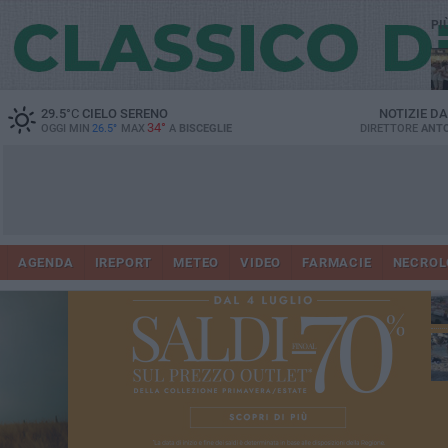
PI
Ro
29.5
°C
CIELO SERENO
NOTIZIE D
34°
OGGI MIN
26.5°
MAX
A
BISCEGLIE
DIRETTORE
ANTO
AGENDA
IREPORT
METEO
VIDEO
FARMACIE
NECROL
ab