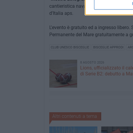
cantieristica navale e alla marineria mol
d'Italia aps.
L'evento è gratuito ed a ingresso libero.
Permanente del Mare gratuitamente a gr
CLUB UNESCO BISCEGLIE
BISCEGLIE APPRODI
AR
8 AGOSTO 2026
Lions, ufficializzato il ca
di Serie B2: debutto a Ma
Altri contenuti a tema