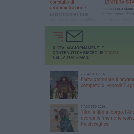
consiglio di
- L'INTERVIST
amministrazione
Inclusione e sicure
parole chiave dell
La procedura era stata
dell'associazione
avviata con avviso pubblico.
L'ingegnere Nicola Ventura
proposto come presidente
RICEVI AGGIORNAMENTI E
CONTENUTI DA BISCEGLIE
GRATIS
NELLA TUA E-MAIL
7 AGOSTO 2026
Festa patronale, il prog
completo di venerdì 7 ag
7 AGOSTO 2026
10mila libri al borgo, l'An
ricorda le "memorie resist
tre biscegliesi