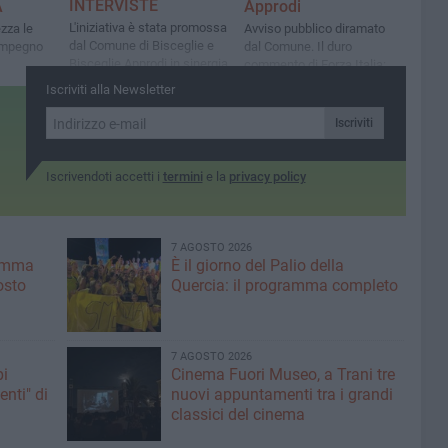
INTERVISTE
A
Approdi
​L'iniziativa è stata promossa
zza le
Avviso pubblico diramato
dal Comune di Bisceglie e
'impegno
dal Comune. Il duro
Bisceglie Approdi in sinergia
commento di Forza Italia:
con diverse associazioni
«Miracolo del Venerdì Santo,
Iscriviti alla Newsletter
locali
moltiplicate le poltrone»
Iscriviti
Iscrivendoti accetti i
termini
e la
privacy policy
7 AGOSTO 2026
ramma
È il giorno del Palio della
osto
Quercia: il programma completo
7 AGOSTO 2026
pi
Cinema Fuori Museo, a Trani tre
enti" di
nuovi appuntamenti tra i grandi
classici del cinema