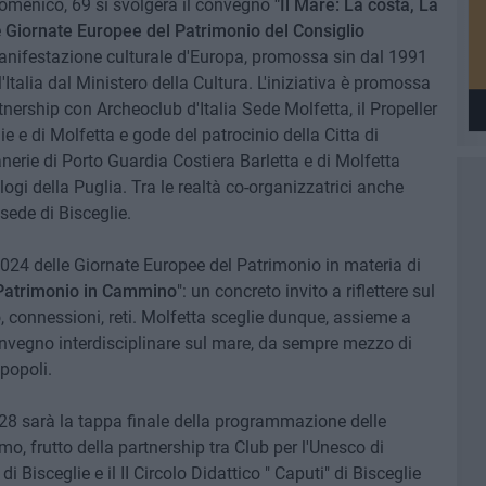
Domenico, 69 si svolgerà il convegno
"Il Mare: La costa, La
e
Giornate Europee del Patrimonio del Consiglio
nifestazione culturale d'Europa, promossa sin dal 1991
Italia dal Ministero della Cultura. L'iniziativa è promossa
tnership con Archeoclub d'Italia Sede Molfetta, il Propeller
lie e di Molfetta e gode del patrocinio della Citta di
anerie di Porto Guardia Costiera Barletta e di Molfetta
ogi della Puglia. Tra le realtà co-organizzatrici anche
 sede di Bisceglie.
 2024 delle Giornate Europee del Patrimonio in materia di
Patrimonio in Cammino
": un concreto invito a riflettere sul
, connessioni, reti. Molfetta sceglie dunque, assieme a
nvegno interdisciplinare sul mare, da sempre mezzo di
popoli.
28 sarà la tappa finale della programmazione delle
o, frutto della partnership tra Club per l'Unesco di
di Bisceglie e il II Circolo Didattico " Caputi" di Bisceglie