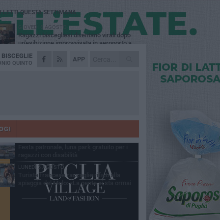
Ù LETTI QUESTA SETTIMANA
GIOVEDÌ 6 AGOSTO
Ragazzi biscegliesi diventano virali dopo
un'esibizione improvvisata in aeroporto a
ma-Fiumicino
A
BISCEGLIE
MARTEDÌ 4 AGOSTO
APP
Emergenza caldo, il Comune di Bisceglie
NIO QUINTO
attiva i "rifugi climatici"
MERCOLEDÌ 5 AGOSTO
Dramma alla spiaggia Bi-Marmi: un
anziano ha un malore e perde la vita
MARTEDÌ 4 AGOSTO
Due auto incendiate nella notte in via Dieta
delle Puglie
OGI
MERCOLEDÌ 5 AGOSTO
Festa patronale, luna park gratuito per i
ragazzi con disabilità
LUNEDÌ 3 AGOSTO
Turista francese raccoglie rifiuti alla
spiaggia del Molo: «La gente si sta ormai
ituando»