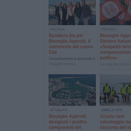
POLITICA
POLITICA
Bandiera blu per
Bisceglie Appr
Bisceglie Approdi, il
Sinistra Italian
commento del nuovo
«Sospetto terr
Cda
compensazion
politica»
L'insediamento è avvenuto il
29 aprile scorso
La nota del circolo
del partito di centr
ATTUALITÀ
DARE LA VITA
Bisceglie Approdi,
Scuola cani
designati i quattro
salvataggio nau
componenti del
racconto dei v