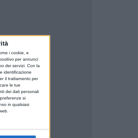
ità
ome i cookie, e
spositivo per annunci
o dei servizi.
Con la
e identificazione
er il trattamento per
icare le tue
ti dei dati personali
 preferenze si
nso in qualsiasi
 web.