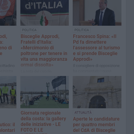
POLITICA
POLITICA
odi,
Bisceglie Approdi,
Francesco Spina: «Il
a:
Fratelli d'Italia:
Pd fa dimettere
eno di
«Mercimonio di
l'assessore al turismo
e
poltrone per tenere in
e si prende Bisceglie
vita una maggioranza
Approdi»
ormai dissolta»
 cittadino
Il consigliere di opposizione
osinistra
ha commentato i nuovi
La nota del circolo
componenti nel Cda della
biscegliese del partito di
società partecipata del
centrodestra
Comune
Giornata regionale
ATTUALITÀ
della costa: la gallery
Aperte le candidature
delle iniziative - LE
tico: il
per quattro membri
FOTO E LE
olontari
del CdA di Bisceglie