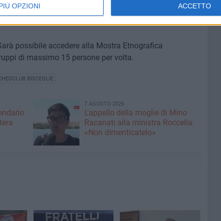
PIÙ OPZIONI
ACCETTO
fettese, gestito dalla sede di Molfetta dell'Archeoclub
 Sarà possibile accedere alla Mostra Etnografica
uppi di massimo 15 persone per volta.
CHEOCLUB BISCEGLIE
7 AGOSTO 2026
lendario
L'appello della moglie di Mino
tera
Racanati alla ministra Roccella:
«Non dimenticatelo»