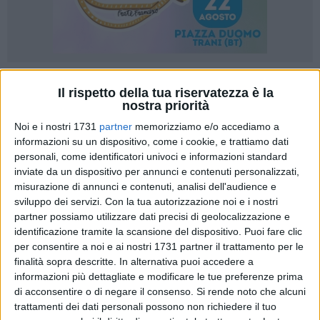
55
Il rispetto della tua riservatezza è la
nostra priorità
Noi e i nostri 1731
partner
memorizziamo e/o accediamo a
Il lungo viaggio di "Avvistamenti (non) è un Festival"
informazioni su un dispositivo, come i cookie, e trattiamo dati
proseguirà per alcune settimane a Bari. Venerdì 29 ottobre,
personali, come identificatori univoci e informazioni standard
inviate da un dispositivo per annunci e contenuti personalizzati,
alle ore 19, sarà inaugurata l'esposizione "Schermi-schermi",
misurazione di annunci e contenuti, analisi dell'audience e
curata da
Bruno Di Marino
nell'ambito del più vasto progetto
sviluppo dei servizi.
Con la tua autorizzazione noi e i nostri
"Paolo Gioli: Antologica/Analogica"
. L'allestimento è previsto
partner possiamo utilizzare dati precisi di geolocalizzazione e
all'interno della sede dell'Apulia Film House sul lungomare
identificazione tramite la scansione del dispositivo. Puoi fare clic
Starita, a pochi passi dalla Fiera del Levante. La mostra sarà
per consentire a noi e ai nostri 1731 partner il trattamento per le
visitabile su prenotazione fino al prossimo 17 dicembre.
finalità sopra descritte. In alternativa puoi accedere a
informazioni più dettagliate e modificare le tue preferenze prima
di acconsentire o di negare il consenso.
Si rende noto che alcuni
In esposizione alcune litografie tratte dai frames filmici di
trattamenti dei dati personali possono non richiedere il tuo
Gioli e una serie di tele realizzate in serigrafia e acrilico