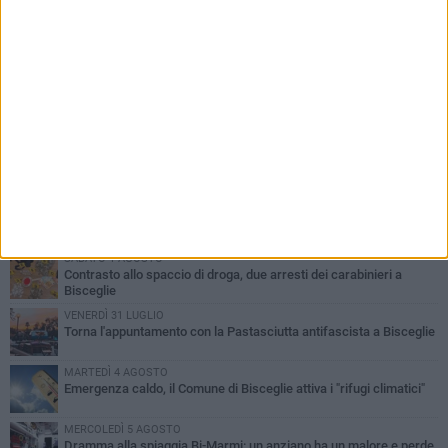
PIÙ LETTI QUESTA SETTIMANA
SABATO 1 AGOSTO
Contrasto allo spaccio di droga, due arresti dei carabinieri a
Bisceglie
VENERDÌ 31 LUGLIO
Torna l'appuntamento con la Pastasciutta antifascista a Bisceglie
MARTEDÌ 4 AGOSTO
Emergenza caldo, il Comune di Bisceglie attiva i "rifugi climatici"
MERCOLEDÌ 5 AGOSTO
Dramma alla spiaggia Bi-Marmi: un anziano ha un malore e perde