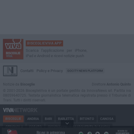
BISCEGLIEVIVA APP
Scarica l'applicazione per iPhone,
iPad e Android e ricevi notizie push
Contatti
Policy e Privacy
GOCITY NEWS PLATFORM
Notizie da
Bisceglie
Direttore
Antonio Quinto
© 2001-2026 BisceglieViva è un portale gestito da InnovaNews srl. Partita iva
08059640725. Testata giornalistica telematica registrata presso il Tribunale di
Trani. Tutti i diritti riservati.
BISCEGLIE
ANDRIA
BARI
BARLETTA
BITONTO
CANOSA
CERIGNOLA
CORATO
GIOVINAZZO
MARGHERITA DI SAVOIA