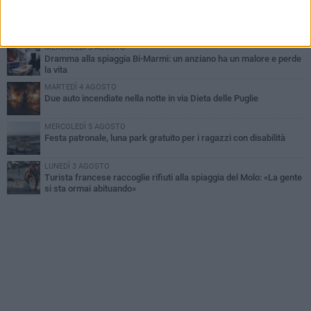
MARTEDÌ 4 AGOSTO
Emergenza caldo, il Comune di Bisceglie attiva i "rifugi climatici"
MERCOLEDÌ 5 AGOSTO
Dramma alla spiaggia Bi-Marmi: un anziano ha un malore e perde
la vita
MARTEDÌ 4 AGOSTO
Due auto incendiate nella notte in via Dieta delle Puglie
MERCOLEDÌ 5 AGOSTO
Festa patronale, luna park gratuito per i ragazzi con disabilità
LUNEDÌ 3 AGOSTO
Turista francese raccoglie rifiuti alla spiaggia del Molo: «La gente
si sta ormai abituando»