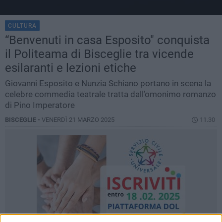
CULTURA
“Benvenuti in casa Esposito" conquista
il Politeama di Bisceglie tra vicende
esilaranti e lezioni etiche
Giovanni Esposito e Nunzia Schiano portano in scena la
celebre commedia teatrale tratta dall’omonimo romanzo
di Pino Imperatore
BISCEGLIE -
VENERDÌ 21 MARZO 2025
11.30