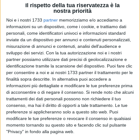
Il rispetto della tua riservatezza è la
nostra priorità
Noi e i nostri 1733
partner
memorizziamo e/o accediamo a
informazioni su un dispositivo, come i cookie, e trattiamo dati
personali, come identificatori univoci e informazioni standard
6
A cura di
inviate da un dispositivo per annunci e contenuti personalizzati,
GIORGIA DE PINTO
misurazione di annunci e contenuti, analisi dell'audience e
sviluppo dei servizi.
Con la tua autorizzazione noi e i nostri
partner possiamo utilizzare dati precisi di geolocalizzazione e
Giovedì 20 marzo, il
Teatro Politeama
ha ospitato
identificazione tramite la scansione del dispositivo. Puoi fare clic
per consentire a noi e ai nostri 1733 partner il trattamento per le
"Benvenuti in casa Esposito"
, una commedia scritta da Pino
finalità sopra descritte. In alternativa puoi accedere a
Imperatore, Paolo Caiazzo e Alessandro Siani, quest'ultimo
informazioni più dettagliate e modificare le tue preferenze prima
anche alla regia. Sul palco, Giovanni Esposito e Nunzia
di acconsentire o di negare il consenso.
Si rende noto che alcuni
Schiano, affiancati da un cast di talento, hanno saputo
trattamenti dei dati personali possono non richiedere il tuo
rappresentare con toni ironici e caricaturali le molteplici
consenso, ma hai il diritto di opporti a tale trattamento. Le tue
sfaccettature della malavita napoletana.
preferenze si applicheranno solo a questo sito web. Puoi
modificare le tue preferenze o revocare il consenso in qualsiasi
momento tornando su questo sito e facendo clic sul pulsante
Il protagonista, Tonino Esposito, è un camorrista maldestro
"Privacy" in fondo alla pagina web.
che cerca disperatamente di seguire le orme del padre