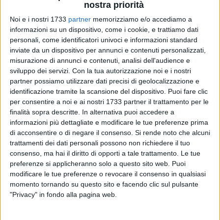
nostra priorità
Noi e i nostri 1733
partner
memorizziamo e/o accediamo a
informazioni su un dispositivo, come i cookie, e trattiamo dati
44
A cura di
personali, come identificatori univoci e informazioni standard
VITO TROILO
inviate da un dispositivo per annunci e contenuti personalizzati,
misurazione di annunci e contenuti, analisi dell'audience e
sviluppo dei servizi.
Con la tua autorizzazione noi e i nostri
Un primato confortante, quello che la città di Bisceglie
partner possiamo utilizzare dati precisi di geolocalizzazione e
persegue da alcune settimane. Nessun altro comune della
identificazione tramite la scansione del dispositivo. Puoi fare clic
per consentire a noi e ai nostri 1733 partner il trattamento per le
Bat continua a far meglio in termini di percentuale di
finalità sopra descritte. In alternativa puoi accedere a
popolazione in età utile già sottoposta ad almeno una
informazioni più dettagliate e modificare le tue preferenze prima
somministrazione di vaccino anti-Covid.
di acconsentire o di negare il consenso.
Si rende noto che alcuni
trattamenti dei dati personali possono non richiedere il tuo
La
performance
fatta registrare nell'hub del PalaCosmai,
consenso, ma hai il diritto di opporti a tale trattamento. Le tue
frutto anche del lavoro compiuto in questo periodo dal
preferenze si applicheranno solo a questo sito web. Puoi
personale sanitario e dal contributo del personale coordinato
modificare le tue preferenze o revocare il consenso in qualsiasi
momento tornando su questo sito e facendo clic sul pulsante
dalla Protezione Civile, è di tutto rispetto:
86%
, un punto in
"Privacy" in fondo alla pagina web.
più rispetto a Trani. Ottimi dati anche quelli di Andria,
Barletta, Spinazzola e Minercino Murge (84%) come peraltro