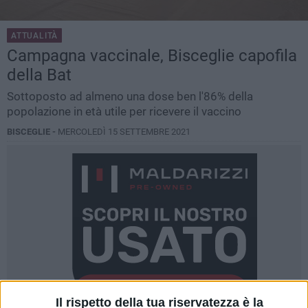
ATTUALITÀ
Campagna vaccinale, Bisceglie capofila
della Bat
Sottoposto ad almeno una dose ben l'86% della
popolazione in età utile per ricevere il vaccino
BISCEGLIE -
MERCOLEDÌ 15 SETTEMBRE 2021
Il rispetto della tua riservatezza è la