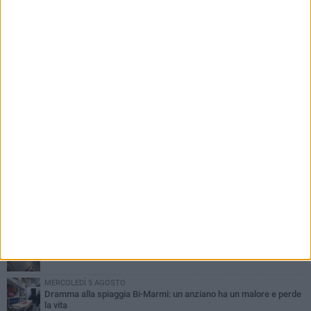
PIÙ LETTI QUESTA SETTIMANA
GIOVEDÌ 6 AGOSTO
Ragazzi biscegliesi diventano virali dopo un'esibizione
improvvisata in aeroporto a Roma-Fiumicino
MARTEDÌ 4 AGOSTO
Emergenza caldo, il Comune di Bisceglie attiva i "rifugi climatici"
SABATO 8 AGOSTO
Festa Patronale, il programma completo di sabato 8 agosto
MERCOLEDÌ 5 AGOSTO
Dramma alla spiaggia Bi-Marmi: un anziano ha un malore e perde
la vita