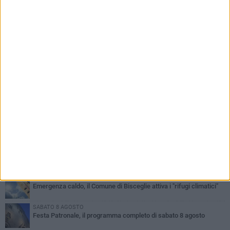
PIÙ LETTI QUESTA SETTIMANA
GIOVEDÌ 6 AGOSTO
Ragazzi biscegliesi diventano virali dopo un'esibizione
improvvisata in aeroporto a Roma-Fiumicino
MARTEDÌ 4 AGOSTO
Emergenza caldo, il Comune di Bisceglie attiva i "rifugi climatici"
SABATO 8 AGOSTO
Festa Patronale, il programma completo di sabato 8 agosto