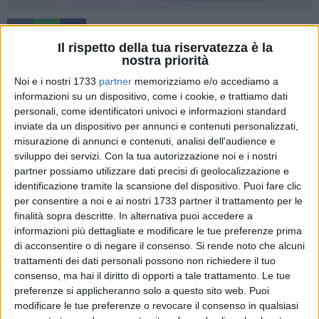
Il rispetto della tua riservatezza è la
nostra priorità
Noi e i nostri 1733
partner
memorizziamo e/o accediamo a
Si è tenuto a Bisceglie il congresso Bat e cittadino di Azione,
informazioni su un dispositivo, come i cookie, e trattiamo dati
nella mattinata di sabato 13 giugno. L'ex sindaco
Francesco
personali, come identificatori univoci e informazioni standard
Spina
è stato riconfermato segretario provinciale, mentre la
inviate da un dispositivo per annunci e contenuti personalizzati,
presidente dell'assemblea provinciale è stata affidata a Lilla
misurazione di annunci e contenuti, analisi dell'audience e
Bruno. Vicesegretari saranno Massimiliano Cuccovillo e
sviluppo dei servizi.
Con la tua autorizzazione noi e i nostri
partner possiamo utilizzare dati precisi di geolocalizzazione e
Savino Cormio.
identificazione tramite la scansione del dispositivo. Puoi fare clic
per consentire a noi e ai nostri 1733 partner il trattamento per le
La direzione provinciale: Ruggiero Mennea, Anna Campese,
finalità sopra descritte. In alternativa puoi accedere a
Giovanni Caprioli, Gianluca Colasuonno, Savino Cormio,
informazioni più dettagliate e modificare le tue preferenze prima
Maria Francesca D'Addato, Stefania D'Addato, Gaetano
di acconsentire o di negare il consenso.
Si rende noto che alcuni
D'Amato, Flavio De Feudis, Vincenza Di Maggio, Dario
trattamenti dei dati personali possono non richiedere il tuo
Galantino, Gianluca Grumo, Saverio Lamacchia, Ciro Di
consenso, ma hai il diritto di opporti a tale trattamento. Le tue
preferenze si applicheranno solo a questo sito web. Puoi
Maio, Savino Montecchi, Domenico Piccolo, Nicola Ricatti,
modificare le tue preferenze o revocare il consenso in qualsiasi
Chiara Russo, Nicola Ruta, Michael Sardella, Emanuele