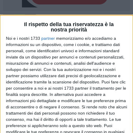
1
Il rispetto della tua riservatezza è la
nostra priorità
Noi e i nostri 1733
partner
memorizziamo e/o accediamo a
Prosegue il trend di crescita delle posizioni lavorative
informazioni su un dispositivo, come i cookie, e trattiamo dati
proposte dai Centri per l'impiego della Bat. Nell'edizione
personali, come identificatori univoci e informazioni standard
dell'ultimo report dell'anno emerge il dato delle persone da
inviate da un dispositivo per annunci e contenuti personalizzati,
misurazione di annunci e contenuti, analisi dell'audience e
assumere, arrivate al numero di 640 cui si sommano le 177
sviluppo dei servizi.
Con la tua autorizzazione noi e i nostri
posizioni aperte per lavori all'estero, pubblicate per la prima
partner possiamo utilizzare dati precisi di geolocalizzazione e
volta nel report e rientranti nella rete degli annunci Eures.
identificazione tramite la scansione del dispositivo. Puoi fare clic
per consentire a noi e ai nostri 1733 partner il trattamento per le
In allegato al consueto report sulle offerte di lavoro, i Centri
finalità sopra descritte. In alternativa puoi accedere a
per l'impiego della Bat hanno diffuso anche alcuni dati di
informazioni più dettagliate e modificare le tue preferenze prima
sintesi (giugno-dicembre 2022) che sintetizzano i numeri del
di acconsentire o di negare il consenso.
Si rende noto che alcuni
trattamenti dei dati personali possono non richiedere il tuo
servizio di "Incontro Domanda Offerta" di lavoro nel secondo
consenso, ma hai il diritto di opporti a tale trattamento. Le tue
semestre dell'anno. Crescono del 100% le offerte che
preferenze si applicheranno solo a questo sito web. Puoi
passano dalle 92 di giugno alle 181 di dicembre. Sono
modificare le tue preferenze o revocare il consenso in qualsiasi