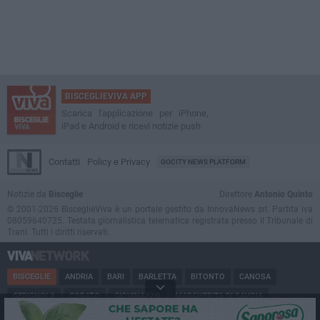
BISCEGLIEVIVA APP
Scarica l'applicazione per iPhone,
iPad e Android e ricevi notizie push
Contatti
Policy e Privacy
GOCITY NEWS PLATFORM
Notizie da
Bisceglie
Direttore
Antonio Quinto
© 2001-2026 BisceglieViva è un portale gestito da InnovaNews srl. Partita iva
08059640725. Testata giornalistica telematica registrata presso il Tribunale di
Trani. Tutti i diritti riservati.
BISCEGLIE
ANDRIA
BARI
BARLETTA
BITONTO
CANOSA
CERIGNOLA
CORATO
GIOVINAZZO
MARGHERITA DI SAVOIA
MINERVINO
MODUGNO
MOLFETTA
PUGLIA
RUVO