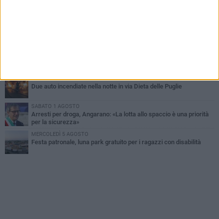
Contrasto allo spaccio di droga, due arresti dei carabinieri a
Bisceglie
MARTEDÌ 4 AGOSTO
Emergenza caldo, il Comune di Bisceglie attiva i "rifugi climatici"
MERCOLEDÌ 5 AGOSTO
Dramma alla spiaggia Bi-Marmi: un anziano ha un malore e perde
la vita
MARTEDÌ 4 AGOSTO
Due auto incendiate nella notte in via Dieta delle Puglie
SABATO 1 AGOSTO
Arresti per droga, Angarano: «La lotta allo spaccio è una priorità
per la sicurezza»
MERCOLEDÌ 5 AGOSTO
Festa patronale, luna park gratuito per i ragazzi con disabilità