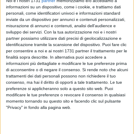
Noi e i nostri 1731
partner
memorizziamo e/o accediamo a
informazioni su un dispositivo, come i cookie, e trattiamo dati
personali, come identificatori univoci e informazioni standard
inviate da un dispositivo per annunci e contenuti personalizzati,
misurazione di annunci e contenuti, analisi dell'audience e
2
sviluppo dei servizi.
Con la tua autorizzazione noi e i nostri
partner possiamo utilizzare dati precisi di geolocalizzazione e
identificazione tramite la scansione del dispositivo. Puoi fare clic
per consentire a noi e ai nostri 1731 partner il trattamento per le
«E se la morte fosse un bosco? Questo è il titolo dell'albo
finalità sopra descritte. In alternativa puoi accedere a
illustrato di Chiara Scardicchio, scritto col figlio Gabriele
informazioni più dettagliate e modificare le tue preferenze prima
Ventura e illustrato da Hanieh Ghashgaei. La morte è un
di acconsentire o di negare il consenso.
Si rende noto che alcuni
concetto spesso dichiarato come difficile da spiegare ai più
trattamenti dei dati personali possono non richiedere il tuo
consenso, ma hai il diritto di opporti a tale trattamento. Le tue
piccoli, ma se la verità fosse che gli adulti per primi non
preferenze si applicheranno solo a questo sito web. Puoi
riescono a parlarne?».
modificare le tue preferenze o revocare il consenso in qualsiasi
momento tornando su questo sito e facendo clic sul pulsante
Chiara Scardicchio, docente di Pedagogia generale e
"Privacy" in fondo alla pagina web.
sociale dell'Università di Bari
, ha già pubblicato diversi libri
che indagano gli aspetti più intimi e personali della nostra
vita, dalle ferite, ai traumi, alle rinascite. Questo albo
illustrato, edito da AnimaMundi Edizioni, ci porta alla