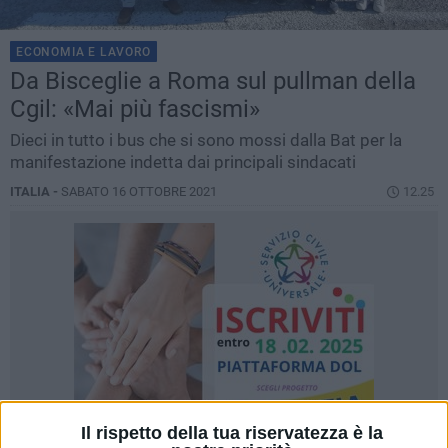
ECONOMIA E LAVORO
Da Bisceglie a Roma sul pullman della
Cgil: «Mai più fascismi»
Dieci in tutto i bus che si sono mossi dalla Bat per la
manifestazione indetta dai principali sindacati
ITALIA -
SABATO 16 OTTOBRE 2021
12.25
Il rispetto della tua riservatezza è la