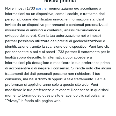
nostra priorità
Noi e i nostri 1733
partner
memorizziamo e/o accediamo a
informazioni su un dispositivo, come i cookie, e trattiamo dati
211
personali, come identificatori univoci e informazioni standard
inviate da un dispositivo per annunci e contenuti personalizzati,
misurazione di annunci e contenuti, analisi dell'audience e
sviluppo dei servizi.
Con la tua autorizzazione noi e i nostri
Sono partiti alle prime luci dell'alba, in pullman, da Bisceglie
partner possiamo utilizzare dati precisi di geolocalizzazione e
come da tutte le altre città della Bat per partecipare alla
identificazione tramite la scansione del dispositivo. Puoi fare clic
manifestazione #Maipiufascismi organizzata dalle tre
per consentire a noi e ai nostri 1733 partner il trattamento per le
organizzazioni sindacali maggiormente rappresentative
finalità sopra descritte. In alternativa puoi accedere a
(Cgil, Cisl e Uil).
informazioni più dettagliate e modificare le tue preferenze prima
di acconsentire o di negare il consenso.
Si rende noto che alcuni
trattamenti dei dati personali possono non richiedere il tuo
Militanti della Cgil del territorio saranno in piazza San
consenso, ma hai il diritto di opporti a tale trattamento. Le tue
Giovanni «a manifestare per la libertà e per la democrazia».
preferenze si applicheranno solo a questo sito web. Puoi
modificare le tue preferenze o revocare il consenso in qualsiasi
Una decina in tutto i bus che si sono mossi dall'intera Bat. In
momento tornando su questo sito e facendo clic sul pulsante
rappresentanza del territorio, tra gli altri, il segretario
"Privacy" in fondo alla pagina web.
generale della Cgil Bat, Biagio D'Alberto.