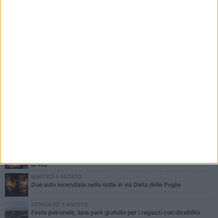
PIÙ LETTI QUESTA SETTIMANA
GIOVEDÌ 6 AGOSTO
Ragazzi biscegliesi diventano virali dopo un'esibizione
improvvisata in aeroporto a Roma-Fiumicino
MARTEDÌ 4 AGOSTO
Emergenza caldo, il Comune di Bisceglie attiva i "rifugi climatici"
MERCOLEDÌ 5 AGOSTO
Dramma alla spiaggia Bi-Marmi: un anziano ha un malore e perde
la vita
MARTEDÌ 4 AGOSTO
Due auto incendiate nella notte in via Dieta delle Puglie
MERCOLEDÌ 5 AGOSTO
Festa patronale, luna park gratuito per i ragazzi con disabilità