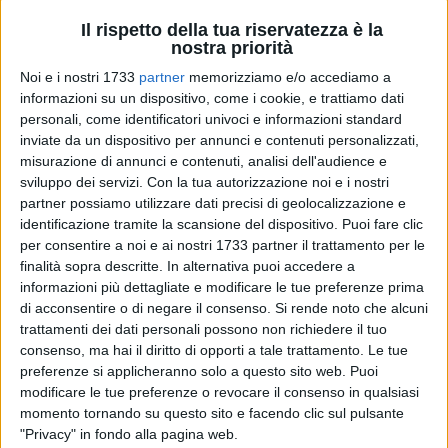
Il rispetto della tua riservatezza è la
nostra priorità
Noi e i nostri 1733
partner
memorizziamo e/o accediamo a
316
informazioni su un dispositivo, come i cookie, e trattiamo dati
A cura di
SERENA FERRARA
personali, come identificatori univoci e informazioni standard
inviate da un dispositivo per annunci e contenuti personalizzati,
misurazione di annunci e contenuti, analisi dell'audience e
sviluppo dei servizi.
Con la tua autorizzazione noi e i nostri
Da Sagina in Cattedrale su un carro trainato da due buoi.
partner possiamo utilizzare dati precisi di geolocalizzazione e
Come nel 1967 e, in via del tutto straordinaria, durante il
identificazione tramite la scansione del dispositivo. Puoi fare clic
Giubileo del 2000.
per consentire a noi e ai nostri 1733 partner il trattamento per le
Accade ogni cento anni ed è un rito di grande suggestione,
finalità sopra descritte. In alternativa puoi accedere a
che coinvolge tutte le confraternite in divisa e i fedeli di tutte
informazioni più dettagliate e modificare le tue preferenze prima
di acconsentire o di negare il consenso.
Si rende noto che alcuni
le età.
trattamenti dei dati personali possono non richiedere il tuo
consenso, ma hai il diritto di opporti a tale trattamento. Le tue
La rievocazione storica della traslazione delle ossa dei santi,
preferenze si applicheranno solo a questo sito web. Puoi
prima in programma il 30 luglio, poi rinviata al 7 agosto in
modificare le tue preferenze o revocare il consenso in qualsiasi
ossequio alla perdita improvvisa dell'Arcivescovo, ha
momento tornando su questo sito e facendo clic sul pulsante
richiamato alla memoria quanto accadde, a seguito di alcuni
"Privacy" in fondo alla pagina web.