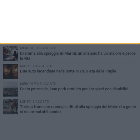
PIÙ LETTI QUESTA SETTIMANA
GIOVEDÌ 6 AGOSTO
Ragazzi biscegliesi diventano virali dopo un'esibizione
improvvisata in aeroporto a Roma-Fiumicino
MARTEDÌ 4 AGOSTO
Emergenza caldo, il Comune di Bisceglie attiva i "rifugi climatici"
MERCOLEDÌ 5 AGOSTO
Dramma alla spiaggia Bi-Marmi: un anziano ha un malore e perde
la vita
MARTEDÌ 4 AGOSTO
Due auto incendiate nella notte in via Dieta delle Puglie
MERCOLEDÌ 5 AGOSTO
Festa patronale, luna park gratuito per i ragazzi con disabilità
LUNEDÌ 3 AGOSTO
Turista francese raccoglie rifiuti alla spiaggia del Molo: «La gente
si sta ormai abituando»