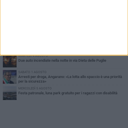
SABATO 1 AGOSTO
Contrasto allo spaccio di droga, due arresti dei carabinieri a
Bisceglie
MARTEDÌ 4 AGOSTO
Emergenza caldo, il Comune di Bisceglie attiva i "rifugi climatici"
MERCOLEDÌ 5 AGOSTO
Dramma alla spiaggia Bi-Marmi: un anziano ha un malore e perde
la vita
MARTEDÌ 4 AGOSTO
Due auto incendiate nella notte in via Dieta delle Puglie
SABATO 1 AGOSTO
Arresti per droga, Angarano: «La lotta allo spaccio è una priorità
per la sicurezza»
MERCOLEDÌ 5 AGOSTO
Festa patronale, luna park gratuito per i ragazzi con disabilità