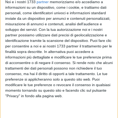
Noi e i nostri 1733
partner
memorizziamo e/o accediamo a
informazioni su un dispositivo, come i cookie, e trattiamo dati
personali, come identificatori univoci e informazioni standard
77
inviate da un dispositivo per annunci e contenuti personalizzati,
misurazione di annunci e contenuti, analisi dell'audience e
sviluppo dei servizi.
Con la tua autorizzazione noi e i nostri
partner possiamo utilizzare dati precisi di geolocalizzazione e
Lunedì 12 settembre scatterà in Puglia il nuovo anno
identificazione tramite la scansione del dispositivo. Puoi fare clic
scolastico 2022-2023. L'ordine regionale degli psicologi ha
per consentire a noi e ai nostri 1733 partner il trattamento per le
rilanciato la proposta sull'introduzione della loro figura nelle
finalità sopra descritte. In alternativa puoi accedere a
scuole, «una misura che sembra diventare imprescindibile
informazioni più dettagliate e modificare le tue preferenze prima
di acconsentire o di negare il consenso.
Si rende noto che alcuni
analizzando i fatti di cronaca». Il presidente Vincenzo
trattamenti dei dati personali possono non richiedere il tuo
Gesualdo ha sottolineato: «Gli adolescenti hanno la
consenso, ma hai il diritto di opporti a tale trattamento. Le tue
possibilità di accedere a una quantità illimitata di
preferenze si applicheranno solo a questo sito web. Puoi
informazioni, in realtà la forza e la maturità che ostentano
modificare le tue preferenze o revocare il consenso in qualsiasi
nascondono fragilità profonde, che sfociano in
momento tornando su questo sito e facendo clic sul pulsante
comportamenti molto aggressivi (addirittura violenti) o in
"Privacy" in fondo alla pagina web.
una chiusura totale verso il mondo esterno. A loro invito a
non aver paura di chiedere aiuto».