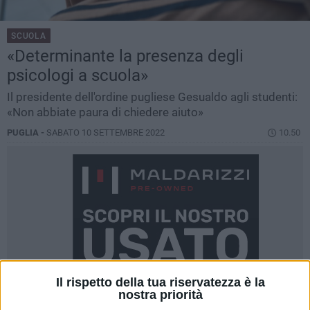
SCUOLA
«Determinante la presenza degli
psicologi a scuola»
Il presidente dell'ordine pugliese Gesualdo agli studenti:
«Non abbiate paura di chiedere aiuto»
PUGLIA -
SABATO 10 SETTEMBRE 2022
10.50
Il rispetto della tua riservatezza è la
nostra priorità