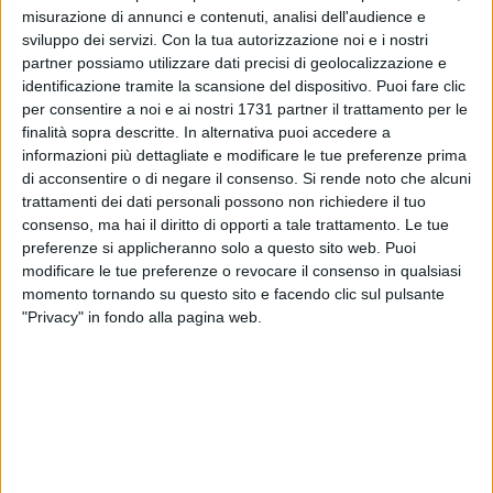
misurazione di annunci e contenuti, analisi dell'audience e
In dialogo con
Isa Fasciano
, che ha moderato l'incontro,
sviluppo dei servizi.
Con la tua autorizzazione noi e i nostri
Fregonara ha affrontato una serie di tematiche presenti nel
partner possiamo utilizzare dati precisi di geolocalizzazione e
libro, sotto l'ascolto attento della dirigente
Valentina de
identificazione tramite la scansione del dispositivo. Puoi fare clic
per consentire a noi e ai nostri 1731 partner il trattamento per le
Gennaro
e dei docenti del
quarto circolo didattico "Don Uva"
,
finalità sopra descritte. In alternativa puoi accedere a
con il quale l'evento è stato organizzato.
informazioni più dettagliate e modificare le tue preferenze prima
di acconsentire o di negare il consenso.
Si rende noto che alcuni
«In Italia i genitori, che spesso risultano una presenza
trattamenti dei dati personali possono non richiedere il tuo
ingombrante nel percorso scolastico dei figli, sono molto
consenso, ma hai il diritto di opporti a tale trattamento. Le tue
legati al fatto di finire i
programmi
previsti per le varie
preferenze si applicheranno solo a questo sito web. Puoi
materie - ha detto l'autrice - a mio parere
bisognerebbe un
modificare le tue preferenze o revocare il consenso in qualsiasi
momento tornando su questo sito e facendo clic sul pulsante
attimo lasciare da parte da logica degli argomenti in senso
"Privacy" in fondo alla pagina web.
stretto e preoccuparsi di più che i bambini e i ragazzi
imparino a distinguere le notizie dalle fake-news
».
"Non sparate sulla scuola": Gianna Fregonara ospite
8 FOTO
delle Vecchie Segherie a Bisceglie