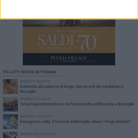
PIÙ LETTI QUESTA SETTIMANA
SABATO 1 AGOSTO
Contrasto allo spaccio di droga, due arresti dei carabinieri a
Bisceglie
VENERDÌ 31 LUGLIO
Torna l'appuntamento con la Pastasciutta antifascista a Bisceglie
MARTEDÌ 4 AGOSTO
Emergenza caldo, il Comune di Bisceglie attiva i "rifugi climatici"
MERCOLEDÌ 5 AGOSTO