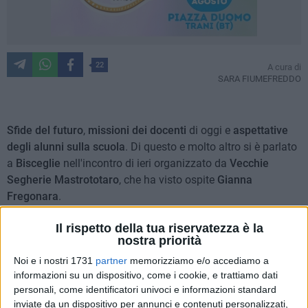
22
A cura di
SARA FIUMEFREDDO
Sfide del futuro
,
missioni dei docenti
di oggi e
aspettative
degli alunni sulla scuola
. Di questo e molto altro si è parlato
a
Bisceglie
nell'incontro di ieri organizzato da
Vecchie
Segherie Mastrototaro
, che ha visto ospite
Gianna
Fregonara
.
Il rispetto della tua riservatezza è la
"
Non sparate sulla scuola
" il titolo provocatorio del libro-
nostra priorità
inchiesta condotto dalla giornalista insieme a
Orsola Riva
e
Noi e i nostri 1731
partner
memorizziamo e/o accediamo a
presentato ieri nella cornice della libreria biscegliese, dopo
informazioni su un dispositivo, come i cookie, e trattiamo dati
che l'appuntamento, inizialmente previsto al Carruba Garden,
personali, come identificatori univoci e informazioni standard
è stato spostato al chiuso causa maltempo.
inviate da un dispositivo per annunci e contenuti personalizzati,