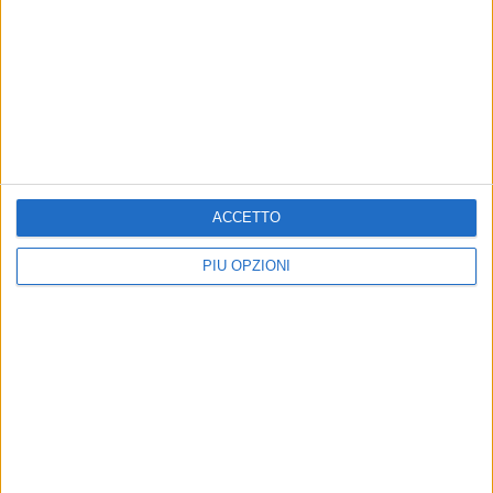
6 AGOSTO 2026
Preziosa: «I mercati sono abbandonati: di
giorno si sviene, di sera si improvvisa»
6 AGOSTO 2026
Incendi boschivi in città, Spazio Civico: «Ci
sono stati controlli nelle aree pubbliche e
ACCETTO
private?»
PIÙ OPZIONI