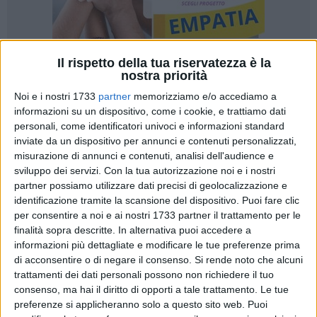
Il rispetto della tua riservatezza è la
nostra priorità
2
Noi e i nostri 1733
partner
memorizziamo e/o accediamo a
informazioni su un dispositivo, come i cookie, e trattiamo dati
personali, come identificatori univoci e informazioni standard
inviate da un dispositivo per annunci e contenuti personalizzati,
L'Ente Bilaterale del Terziario Bari – Bat ha recentemente
misurazione di annunci e contenuti, analisi dell'audience e
annunciato un'iniziativa volta a sostenere parte delle spese
sviluppo dei servizi.
Con la tua autorizzazione noi e i nostri
scolastiche delle famiglie dei lavoratori operanti nel settore
partner possiamo utilizzare dati precisi di geolocalizzazione e
terziario delle due province. Questa iniziativa mira a alleviare
identificazione tramite la scansione del dispositivo. Puoi fare clic
per consentire a noi e ai nostri 1733 partner il trattamento per le
il peso finanziario delle famiglie e ad attenuare l'impatto
finalità sopra descritte. In alternativa puoi accedere a
negativo della crescente inflazione sull'economia familiare.
informazioni più dettagliate e modificare le tue preferenze prima
di acconsentire o di negare il consenso.
Si rende noto che alcuni
Fino al 31 dicembre, i lavoratori che rientrano nel campo di
trattamenti dei dati personali possono non richiedere il tuo
applicazione del Contratto Nazionale Terziario–
consenso, ma hai il diritto di opporti a tale trattamento. Le tue
Confcommercio e che appartengono ad aziende in regola
preferenze si applicheranno solo a questo sito web. Puoi