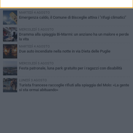
Ragazzi biscegliesi diventano virali dopo un'esibizione
improvvisata in aeroporto a Roma-Fiumicino
MARTEDÌ 4 AGOSTO
Emergenza caldo, il Comune di Bisceglie attiva i "rifugi climatici"
MERCOLEDÌ 5 AGOSTO
Dramma alla spiaggia Bi-Marmi: un anziano ha un malore e perde
la vita
MARTEDÌ 4 AGOSTO
Due auto incendiate nella notte in via Dieta delle Puglie
MERCOLEDÌ 5 AGOSTO
Festa patronale, luna park gratuito per i ragazzi con disabilità
LUNEDÌ 3 AGOSTO
Turista francese raccoglie rifiuti alla spiaggia del Molo: «La gente
si sta ormai abituando»