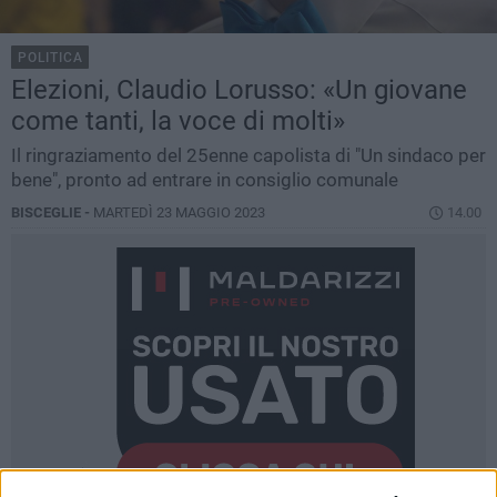
POLITICA
Elezioni, Claudio Lorusso: «Un giovane
come tanti, la voce di molti»
Il ringraziamento del 25enne capolista di "Un sindaco per
bene", pronto ad entrare in consiglio comunale
BISCEGLIE -
MARTEDÌ 23 MAGGIO 2023
14.00