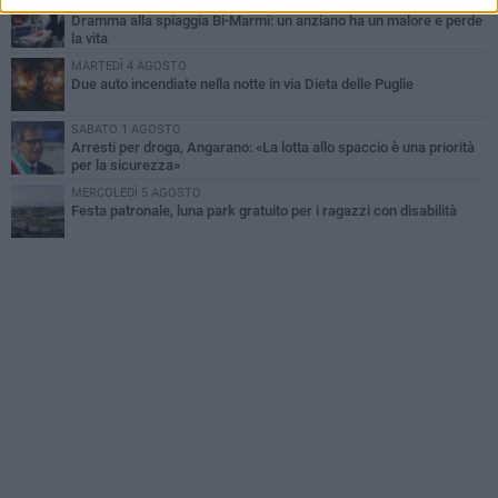
MERCOLEDÌ 5 AGOSTO
Dramma alla spiaggia Bi-Marmi: un anziano ha un malore e perde
la vita
MARTEDÌ 4 AGOSTO
Due auto incendiate nella notte in via Dieta delle Puglie
SABATO 1 AGOSTO
Arresti per droga, Angarano: «La lotta allo spaccio è una priorità
per la sicurezza»
MERCOLEDÌ 5 AGOSTO
Festa patronale, luna park gratuito per i ragazzi con disabilità