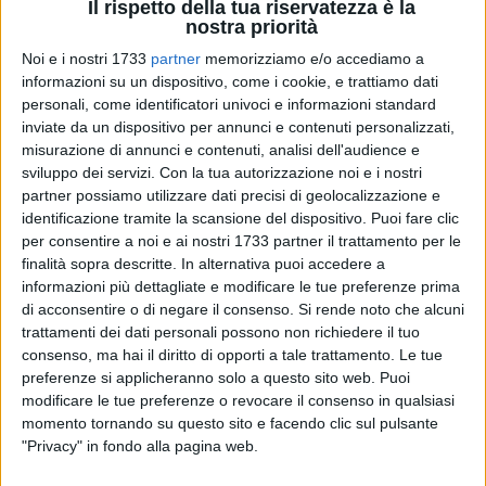
Il rispetto della tua riservatezza è la
nostra priorità
Noi e i nostri 1733
partner
memorizziamo e/o accediamo a
3
informazioni su un dispositivo, come i cookie, e trattiamo dati
personali, come identificatori univoci e informazioni standard
inviate da un dispositivo per annunci e contenuti personalizzati,
misurazione di annunci e contenuti, analisi dell'audience e
«Ogni grande percorso inizia con un primo passo. Questa
sviluppo dei servizi.
Con la tua autorizzazione noi e i nostri
volta il passo, per me, sarà molto importante». È quanto
partner possiamo utilizzare dati precisi di geolocalizzazione e
affermato da
Claudio Lorusso
, capolista di "Un sindaco per
identificazione tramite la scansione del dispositivo. Puoi fare clic
bene" che con 199 preferenze personali è risultato eletto e
per consentire a noi e ai nostri 1733 partner il trattamento per le
siederà - una volta convalidato l'esito del voto - fra i banchi
finalità sopra descritte. In alternativa puoi accedere a
informazioni più dettagliate e modificare le tue preferenze prima
del consiglio comunale.
di acconsentire o di negare il consenso.
Si rende noto che alcuni
trattamenti dei dati personali possono non richiedere il tuo
«Un onere e un onore che mi porta a ringraziare le persone
consenso, ma hai il diritto di opporti a tale trattamento. Le tue
che hanno creduto in questo percorso. Cinque anni fa,
preferenze si applicheranno solo a questo sito web. Puoi
20enne, venni accolto nella grande famiglia di "Fata un
modificare le tue preferenze o revocare il consenso in qualsiasi
sindaco per bene". Ero al primo anno di università, un
momento tornando su questo sito e facendo clic sul pulsante
ragazzo semplice che aveva voglia di dire la sua, in un
"Privacy" in fondo alla pagina web.
contesto che aveva voglia di cambiare.