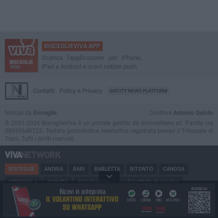
BISCEGLIEVIVA APP
Scarica l'applicazione per iPhone,
iPad e Android e ricevi notizie push
Contatti
Policy e Privacy
GOCITY NEWS PLATFORM
Notizie da
Bisceglie
Direttore
Antonio Quinto
© 2001-2026 BisceglieViva è un portale gestito da InnovaNews srl. Partita iva
08059640725. Testata giornalistica telematica registrata presso il Tribunale di
Trani. Tutti i diritti riservati.
BISCEGLIE
ANDRIA
BARI
BARLETTA
BITONTO
CANOSA
CERIGNOLA
CORATO
GIOVINAZZO
MARGHERITA DI SAVOIA
MINERVINO
MODUGNO
MOLFETTA
PUGLIA
RUVO
SAN FERDINANDO
SPINAZZOLA
TERLIZZI
TRANI
TRINITAPOLI