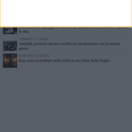
MARTEDÌ 4 AGOSTO
Emergenza caldo, il Comune di Bisceglie attiva i "rifugi climatici"
MERCOLEDÌ 5 AGOSTO
Dramma alla spiaggia Bi-Marmi: un anziano ha un malore e perde
la vita
VENERDÌ 31 LUGLIO
Viabilità, previste alcune modifiche temporanee nei prossimi
giorni
MARTEDÌ 4 AGOSTO
Due auto incendiate nella notte in via Dieta delle Puglie