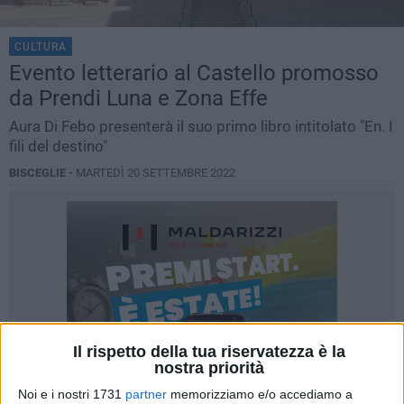
CULTURA
Evento letterario al Castello promosso
da Prendi Luna e Zona Effe
Aura Di Febo presenterà il suo primo libro intitolato "En. I
fili del destino"
BISCEGLIE -
MARTEDÌ 20 SETTEMBRE 2022
Il rispetto della tua riservatezza è la
nostra priorità
Noi e i nostri 1731
partner
memorizziamo e/o accediamo a