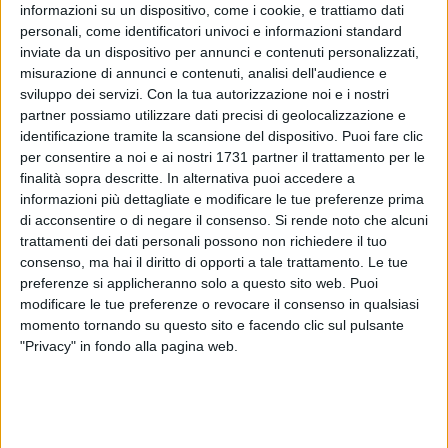
informazioni su un dispositivo, come i cookie, e trattiamo dati
personali, come identificatori univoci e informazioni standard
inviate da un dispositivo per annunci e contenuti personalizzati,
4
misurazione di annunci e contenuti, analisi dell'audience e
sviluppo dei servizi.
Con la tua autorizzazione noi e i nostri
partner possiamo utilizzare dati precisi di geolocalizzazione e
identificazione tramite la scansione del dispositivo. Puoi fare clic
La scrittrice abruzzese d'adozione inglese Aura Di Febo sarà
per consentire a noi e ai nostri 1731 partner il trattamento per le
protagonista di un appuntamento letterario in programma
finalità sopra descritte. In alternativa puoi accedere a
venerdì 23 settembre al Castello di Bisceglie. L'evento è
informazioni più dettagliate e modificare le tue preferenze prima
organizzato dalla libreria Prendi Luna Book&More, in
di acconsentire o di negare il consenso.
Si rende noto che alcuni
collaborazione con l'associazione Zona Effe. L'autrice
trattamenti dei dati personali possono non richiedere il tuo
consenso, ma hai il diritto di opporti a tale trattamento. Le tue
presenterà il suo primo libro intitolato "En. I fili del destino",
preferenze si applicheranno solo a questo sito web. Puoi
pubblicato recentemente dalla casa editrice milanese
modificare le tue preferenze o revocare il consenso in qualsiasi
Bookabook.
momento tornando su questo sito e facendo clic sul pulsante
"Privacy" in fondo alla pagina web.
Di Febo
, laureata anche in lingua e cultura giapponese, ha
pubblicato già diversi saggi su buddhismo e attivismo
sociale nel Paese asiatico. Il romanzo è ambientato proprio
a Tokyo, città che ama in tutte le sue sfaccettature perché è