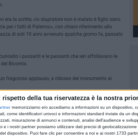
o.
vi era la scritta «lo stupratore non è malato è figlio sano
ia per i fatti di Palermo», con chiaro riferimento allo
gazza di soli 19 anni avvenuto qualche giorno fa, passato
riosito i passanti e le passanti che ieri affollavano le
 del Bicomix.
n un fragoroso applauso, a ridosso del monumento ai
l rispetto della tua riservatezza è la nostra prior
l coro.
artner
memorizziamo e/o accediamo a informazioni su un dispositivo, c
rmato dello stato/ Dice che sono il problema
ali, come identificatori univoci e informazioni standard inviate da un di
ato punta il dito / E ci giudica impunito / Il nostro castigo
zzati, misurazione di annunci e contenuti, analisi dell'audience e svilupp
i e i nostri partner possiamo utilizzare dati precisi di geolocalizzazione 
 È l'abuso / È lo stupro
del dispositivo. Puoi fare clic per consentire a noi e ai nostri 1733 partn
/ Nè per la via