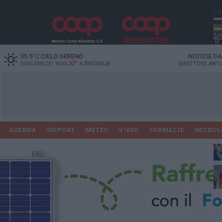
PI
Ro
35.5
°C
CIELO SERENO
NOTIZIE D
32°
OGGI MIN
26°
MAX
A
BISCEGLIE
DIRETTORE
ANTO
AGENDA
IREPORT
METEO
VIDEO
FARMACIE
NECROL