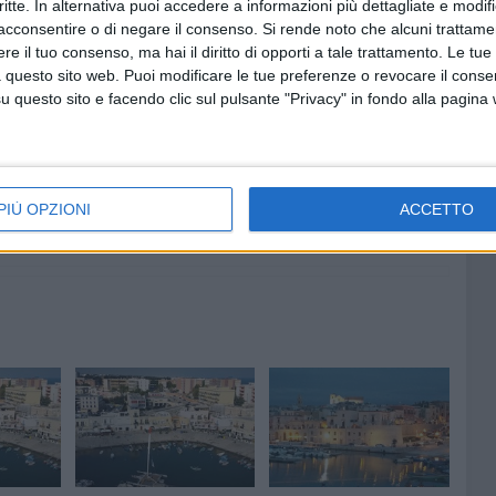
critte. In alternativa puoi accedere a informazioni più dettagliate e modif
i cómo vestía
acconsentire o di negare il consenso.
Si rende noto che alcuni trattamen
e il tuo consenso, ma hai il diritto di opporti a tale trattamento. Le tue
 questo sito web. Puoi modificare le tue preferenze o revocare il conse
questo sito e facendo clic sul pulsante "Privacy" in fondo alla pagina
9 AGOSTO 2026
ziative
Incendio in un appartamento di
viale Calace, evacuate due
famiglie
PIÙ OPZIONI
ACCETTO