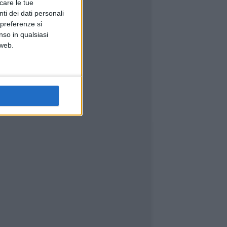
icare le tue
ti dei dati personali
 preferenze si
nso in qualsiasi
 web.