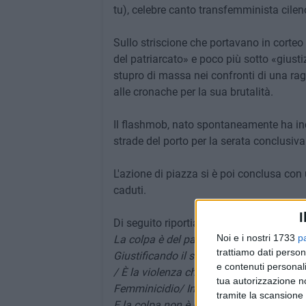
tu), celebre canto transfemminista cilen
Sullo striscione che portavano in corteo 
del patriarcato» e poco più sotto «giustiz
stupro di massa nei confronti di una ra
alle cronache per la sua brutalità.
Il flashmob, nato spontaneamente ha incu
strade del porto per la serata conclusiva
L'azione di piazza si è poi conclusa co
caduti.
I
Di seguito riportiamo il testo integrale de
Noi e i nostri 1733
p
La colpa è del patriarcato / Il braccio a
trattiamo dati person
Giustificando il suo sistema / Il patriarc
e contenuti personali
/ È la violenza che ora vivo
tua autorizzazione no
Femminicidio/ Impunità per l'assassino /
tramite la scansione 
E la colpa non è la mia / Nè dentro casa 