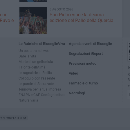
8 AGOSTO 2026
i un
San Pietro vince la decima
 Ruvo e
edizione del Palio della Quercia
Le Rubriche di BisceglieViva
Agenda eventi di Bisceglie
Un pediatra sul web
Segnalazioni iReport
Dare la vita
Morte di un gettonista
Previsioni meteo
Il Ponte dell'Almà
I
Le ragnatele di Ersilia
Video
R
Colloquio con l'assente
B
Farmacie di turno
Le parole di Sherazade
a
T-innova per la tua impresa
Necrologi
ENAPA e CAF Confagricoltura
Natura varia
TY NEWS PLATFORM