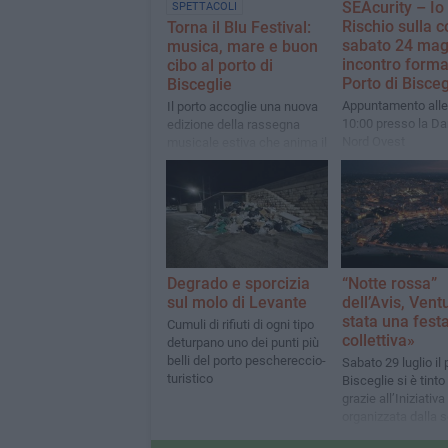
SEAcurity – Io
SPETTACOLI
Rischio sulla c
Torna il Blu Festival:
sabato 24 mag
musica, mare e buon
incontro forma
cibo al porto di
Porto di Bisceg
Bisceglie
Appuntamento alle
Il porto accoglie una nuova
10:00 presso la Da
edizione della rassegna
Nord Ovest
musicale estiva che anima il
waterfront e via La Spiaggia
Degrado e sporcizia
“Notte rossa”
sul molo di Levante
dell’Avis, Vent
stata una fest
Cumuli di rifiuti di ogni tipo
collettiva»
deturpano uno dei punti più
belli del porto peschereccio-
Sabato 29 luglio il 
turistico
Bisceglie si è tinto
grazie all’Iniziativa
organizzata dalla 
comunale dell’Ass