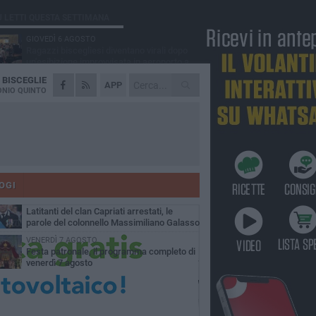
Ù LETTI QUESTA SETTIMANA
GIOVEDÌ 6 AGOSTO
Ragazzi biscegliesi diventano virali dopo
un'esibizione improvvisata in aeroporto a
ma-Fiumicino
A
BISCEGLIE
MARTEDÌ 4 AGOSTO
APP
Emergenza caldo, il Comune di Bisceglie
NIO QUINTO
attiva i "rifugi climatici"
MERCOLEDÌ 5 AGOSTO
Dramma alla spiaggia Bi-Marmi: un
anziano ha un malore e perde la vita
MARTEDÌ 4 AGOSTO
Due auto incendiate nella notte in via Dieta
delle Puglie
OGI
SABATO 8 AGOSTO
Latitanti del clan Capriati arrestati, le
parole del colonnello Massimiliano Galasso
VENERDÌ 7 AGOSTO
Festa patronale, il programma completo di
venerdì 7 agosto