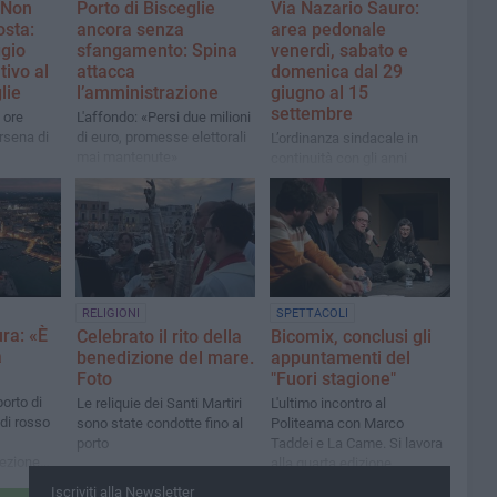
 Non
Porto di Bisceglie
Via Nazario Sauro:
osta:
ancora senza
area pedonale
gio
sfangamento: Spina
venerdì, sabato e
tivo al
attacca
domenica dal 29
lie
l’amministrazione
giugno al 15
settembre
 ore
L'affondo: «Persi due milioni
rsena di
di euro, promesse elettorali
L’ordinanza sindacale in
mai mantenute»
continuità con gli anni
passati per la promozione
dello sviluppo turistico e
delle attività commerciali
della zona portuale
RELIGIONI
SPETTACOLI
ura: «È
Celebrato il rito della
Bicomix, conclusi gli
a
benedizione del mare.
appuntamenti del
Foto
"Fuori stagione"
porto di
Le reliquie dei Santi Martiri
L'ultimo incontro al
 di rosso
sono state condotte fino al
Politeama con Marco
porto
Taddei e La Came. Si lavora
sezione
alla quarta edizione
ociazione
dell'evento
Iscriviti alla Newsletter