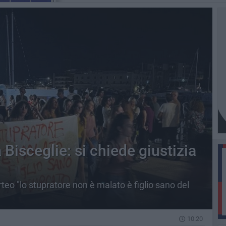
 Bisceglie: si chiede giustizia
rteo "lo stupratore non è malato è figlio sano del
10.20