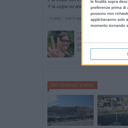
le finalità sopra des
Y la culpa no era mía ni donde estaba n
preferenze prima di 
possono non richieder
STUPRO
PORTO BISCEGLIE
applicheranno solo a
momento tornando su 
9 AGOSTO 2026
Alicia Amoruso, nuove ini
per ricordare la 12enne
biscegliese
Altri contenuti a tema